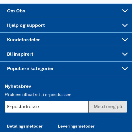
Sponsorvirksomhet
Cookies
Coop Mastercard
Velg riktig barnesykkel
LEGO
Om Obs
Leveringstid
Coop bedriftskort
Oppskrifter
Høytrykkspyler
Hjelp og support
Min kake
Ukas 4 middagstilbud
Klær
Kundefordeler
Mer inspirasjon
Symaskin
Bli inspirert
Joggesko dame
Populære kategorier
Nyhetsbrev
Få ukens tilbud rett i e-postkassen
E-postadresse
Meld meg på
Betalingsmetoder
Leveringsmetoder