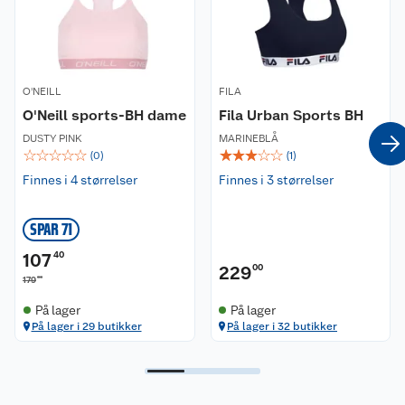
Nyheter
Angre- og returrett
Våre butikker
Reklamasjon og garanti
O'NEILL
FILA
O'Neill sports-BH dame
Fila Urban Sports BH
Våre merkevarer
Ofte stilte spørsmål
DUSTY PINK
MARINEBLÅ
☆
☆
☆
☆
☆
☆
☆
☆
☆
☆
(
0
)
(
1
)
Coop kjeder
Betalingsalternativer
Finnes i 4 størrelser
Finnes i 3 størrelser
Ledige stillinger
Leveringsalternativer
Åpent kjøp
SPAR 71
Bærekraft
Pakkesporing
Coop medlem
107
40
229
00
00
179
Sikkerhetsdatablad
Sikkerhetsdatablad
Retur av el-avfall
Trampoline
På lager
På lager
På lager i 29 butikker
På lager i 32 butikker
Samvirkelag
Kjøpsvilkår
Klikk og hent
Festdrakter til hele familien
Hagemøbler og utemøbler
Virksomheten
Personvern
Matvaregaranti
Alt til grillsesongen
Sykler og sykkelutstyr