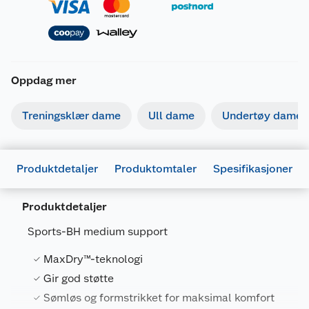
Oppdag mer
Treningsklær dame
Ull dame
Undertøy dame
Produktdetaljer
Produktomtaler
Spesifikasjoner
Produktdetaljer
Generelt
Sports-BH medium support
Artikkelnummer
7028418307316
MaxDry™-teknologi
Leverandørens artikkelnummer
68821
Gir god støtte
Størrelse
S
Sømløs og formstrikket for maksimal komfort