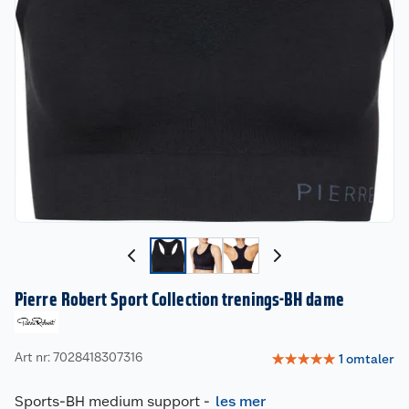
Pierre Robert Sport Collection trenings-BH dame
Art nr: 7028418307316
☆
☆
☆
☆
☆
1
omtaler
Sports-BH medium support
-
les mer