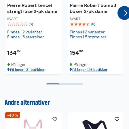
Pierre Robert tencel
Pierre Robert bomull
stringtruse 2-pk dame
boxer 2-pk dame
SVART
SVART
☆
☆
☆
☆
☆
☆
☆
☆
☆
☆
(
0
)
(
8
)
Finnes i 2 varianter
Finnes i 2 varianter
Finnes i 5 størrelser
Finnes i 5 størrelser
134
90
154
90
På lager
På lager
På lager i 31 butikker
På lager i 26 butikker
Andre alternativer
Kundeservice
-40 %
Om oss
Kontakt oss