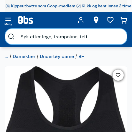
Kjøpeutbytte som Coop-medlem
Klikk og hent innen 2 time
Meny
...
Dameklær
Undertøy dame
BH