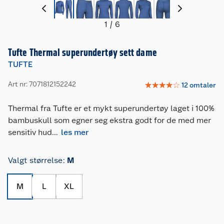
1
/
6
Tufte Thermal superundertøy sett dame
TUFTE
Art nr: 7071812152242
☆
☆
☆
☆
☆
12
omtaler
Thermal fra Tufte er et mykt superundertøy laget i 100%
bambuskull som egner seg ekstra godt for de med mer
sensitiv hud
...
les mer
Valgt størrelse
:
M
M
L
XL