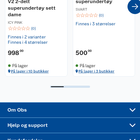
Ofte stilte spørsmål
V2 2-delt
superundertøy
superundertøy sett
SVART
dame
☆
☆
☆
☆
☆
Coop kjeder
Betalingsalternativer
(
0
)
ICY PINK
Finnes i 3 størrelser
☆
☆
☆
☆
☆
(
0
)
Ledige stillinger
Leveringsalternativer
Åpent kjøp
Finnes i 2 varianter
Finnes i 4 størrelser
Bærekraft
Pakkesporing
Coop medlem
998
00
500
00
Sikkerhetsdatablad
Sikkerhetsdatablad
Retur av el-avfall
Trampoline
På lager
På lager
På lager i 10 butikker
På lager i 3 butikker
Samvirkelag
Kjøpsvilkår
Klikk og hent
Festdrakter til hele familien
Hagemøbler og utemøbler
Virksomheten
Personvern
Matvaregaranti
Alt til grillsesongen
Sykler og sykkelutstyr
Sponsorvirksomhet
Cookies
Coop Mastercard
Velg riktig barnesykkel
LEGO
Om Obs
Leveringstid
Coop bedriftskort
Oppskrifter
Høytrykkspyler
Hjelp og support
Min kake
Ukas 4 middagstilbud
Klær