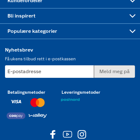
Kundefordeler
Mer inspirasjon
Symaskin
Bli inspirert
Joggesko dame
Populære kategorier
Nyhetsbrev
Få ukens tilbud rett i e-postkassen
E-postadresse
Meld meg på
Betalingsmetoder
Leveringsmetoder