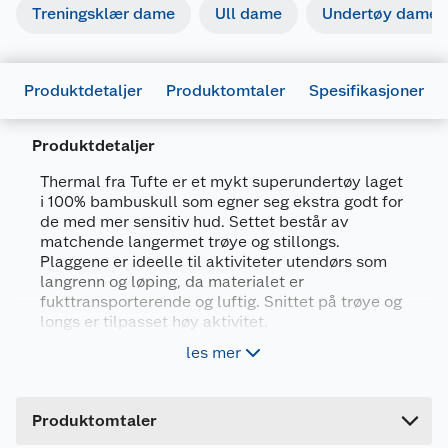
Treningsklær dame
Ull dame
Undertøy dame
Produktdetaljer
Produktomtaler
Spesifikasjoner
Produktdetaljer
Generelt
Thermal fra Tufte er et mykt superundertøy laget
Artikkelnummer
7071812152242
i 100% bambuskull som egner seg ekstra godt for
de med mer sensitiv hud. Settet består av
Leverandørens artikkelnummer
6920-197-05
matchende langermet trøye og stillongs.
Plaggene er ideelle til aktiviteter utendørs som
Størrelse
M
langrenn og løping, da materialet er
Farge
BLÅ
fukttransporterende og luftig. Snittet på trøye og
longs er tilpasset høy aktivitet.
Forpakningsmål
les mer
Mykt materiale i 100% bambuskull.
Bruttovekt
0.34 kg
Fukttransporterende, luftig og hurtigtørkende
Høyde
22.6 cm
Vaffelstrikket med sømmer plassert utenom
Produktomtaler
Lengde
22.6 cm
armhuler og knær