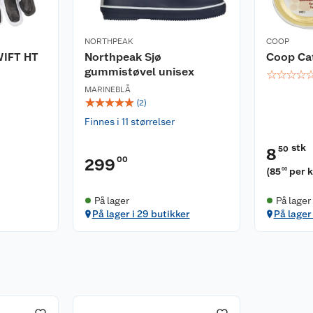
NORTHPEAK
COOP
IFT HT
Northpeak Sjø
Coop Cat
gummistøvel unisex
☆
☆
☆
☆
MARINEBLÅ
☆
☆
☆
☆
☆
(
2
)
Finnes i 11 størrelser
stk
50
8
00
299
(
85
per 
00
På lager
På lager
På lager i 29 butikker
På lager 