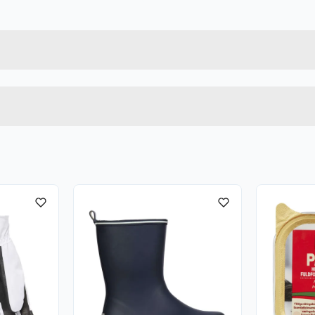
Forpakningsmål
7040055813401
Bruttovekt
53268_990-2XL
Høyde
XXL
Lengde
SVART
Bredde