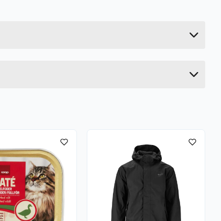
0.403 kg
20 cm
60 cm
40 cm