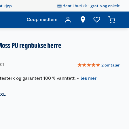
t kjøp
Hent i butikk - gratis og enkelt
Coop medlem
Moss PU regnbukse herre
☆
☆
☆
☆
☆
401
2
omtaler
testerk og garantert 100 % vanntett.
-
les mer
XL