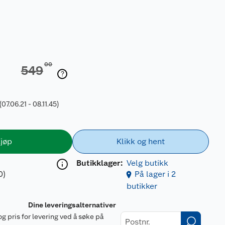
00
549
(07.06.21 - 08.11.45)
jøp
Klikk og hent
Butikklager:
Velg butikk
0)
På lager i 2
butikker
Dine leveringsalternativer
og pris for levering ved å søke på