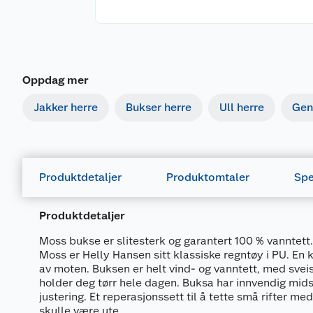
Oppdag mer
Jakker herre
Bukser herre
Ull herre
Gen
Produktdetaljer
Produktomtaler
Spe
Produktdetaljer
Moss bukse er slitesterk og garantert 100 % vanntett.
Moss er Helly Hansen sitt klassiske regntøy i PU. En k
av moten. Buksen er helt vind- og vanntett, med sv
holder deg tørr hele dagen. Buksa har innvendig midst
justering. Et reperasjonssett til å tette små rifter med
skulle være ute.