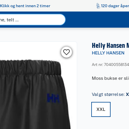
Klikk og hent innen 2 timer
120 dager åpen
Helly Hansen 
HELLY HANSEN
Art nr: 7040055813
Moss bukse er sli
Valgt størrelse
:
X
XXL