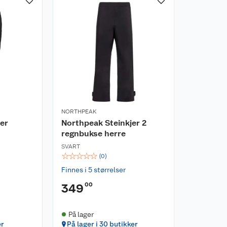
NORTHPEAK
er
Northpeak Steinkjer 2
regnbukse herre
SVART
☆
☆
☆
☆
☆
(
0
)
Finnes i 5 størrelser
00
349
På lager
er
På lager i 30 butikker