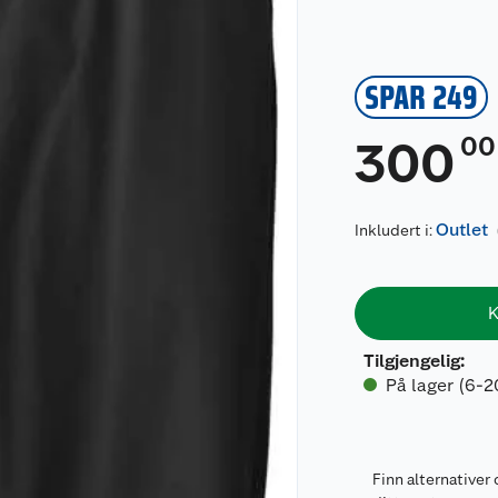
SPAR 249
00
300
Outlet
Inkludert i:
K
Tilgjengelig
:
På lager (6-2
Finn alternativer 