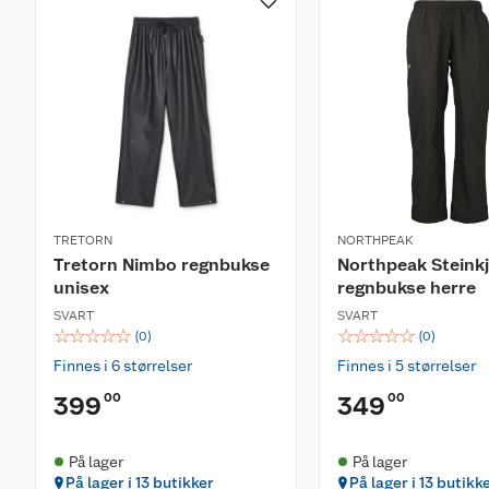
TRETORN
NORTHPEAK
Tretorn Nimbo regnbukse
Northpeak Steinkj
unisex
regnbukse herre
SVART
SVART
☆
☆
☆
☆
☆
☆
☆
☆
☆
☆
(
0
)
(
0
)
Finnes i 6 størrelser
Finnes i 5 størrelser
00
00
399
349
På lager
På lager
På lager i 13 butikker
På lager i 13 butikk