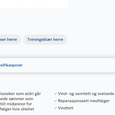
ser herre
Treningsklær herre
sifikasjoner
lassiker som aldri går
Vind- og vanntett og sveised
eisede sømmer som
Reperasjonssett medfølger
ilt midjesnor for
Vindtett
følger hvis uhellet