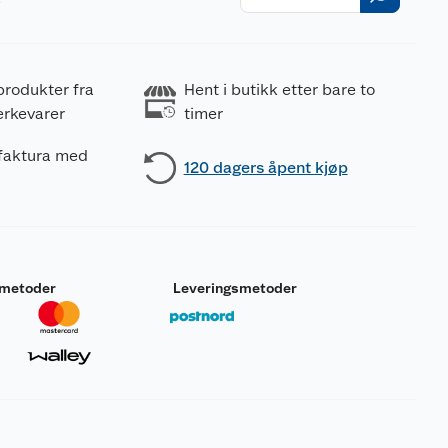
r
produkter fra
Hent i butikk etter bare to
erkevarer
timer
 faktura med
120 dagers åpent kjøp
smetoder
Leveringsmetoder