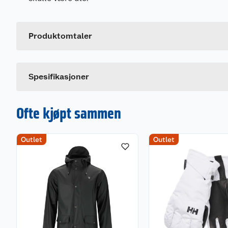
Generelt
Artikkelnummer
Leverandørens artikkelnummer
Produktomtaler
Størrelse
Farge
Spesifikasjoner
Ofte kjøpt sammen
Outlet
Outlet