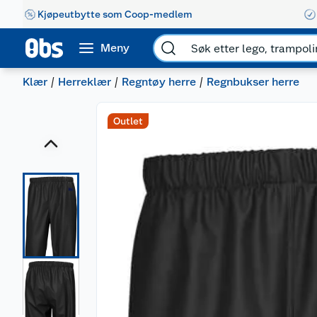
Kjøpeutbytte som Coop-medlem
Meny
Klær
Herreklær
Regntøy herre
Regnbukser herre
Outlet