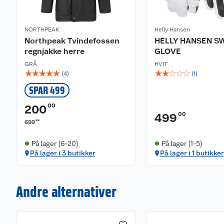
NORTHPEAK
Helly Hansen
Northpeak Tvindefossen
HELLY HANSEN SW
regnjakke herre
GLOVE
GRÅ
HVIT
☆
☆
☆
☆
☆
☆
☆
☆
☆
☆
(
4
)
(
1
)
SPAR 499
00
200
00
499
00
699
På lager (6-20)
På lager (1-5)
På lager i 3 butikker
På lager i 1 butikker
Andre alternativer