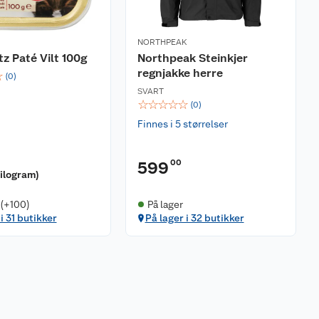
NORTHPEAK
z Paté Vilt 100g
Northpeak Steinkjer
regnjakke herre
☆
(
0
)
SVART
☆
☆
☆
☆
☆
(
0
)
Finnes i 5 størrelser
00
599
kilogram
)
 (+100)
På lager
i 31 butikker
På lager i 32 butikker