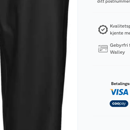
ditt postnumme
Kvalitets
kjente m
Gebyrfri
Walley
Betaling