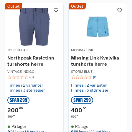
Outlet
Outlet
NORTHPEAK
MISSING LINK
Northpeak Rasletinn
Missing Link Kvalvika
turshorts herre
turshorts herre
VINTAGE INDIGO
STORM BLUE
☆
☆
☆
☆
☆
☆
☆
☆
☆
☆
(
0
)
(
0
)
Finnes i 2 varianter
Finnes i 2 varianter
Finnes i 3 størrelser
Finnes i 5 størrelser
SPAR 299
SPAR 299
200
00
400
00
00
00
499
699
På lager
På lager
På lager i 8 butikker
På lager i 22 butikker