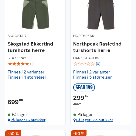
SKOGSTAD
NORTHPEAK
Skogstad Ekkertind
Northpeak Rasletind
turshorts herre
turshorts herre
SEA SPRAY
DARK SHADOW
☆
☆
☆
☆
☆
☆
☆
☆
☆
☆
(
1
)
(
0
)
Finnes i 2 varianter
Finnes i 2 varianter
Finnes i 4 størrelser
Finnes i 5 størrelser
SPAR 199
299
40
699
00
00
499
På lager
På lager
På lager i 6 butikker
På lager i 23 butikker
-50 %
-50 %