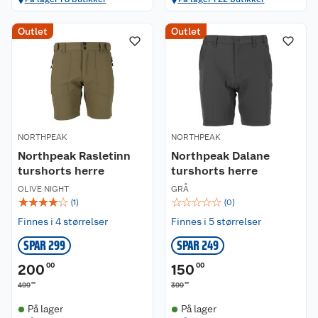
Kundeservice
Outlet
Outlet
Om oss
Kontakt oss
Nyheter
Angre- og returrett
Våre butikker
Reklamasjon og garanti
NORTHPEAK
NORTHPEAK
Northpeak Rasletinn
Northpeak Dalane
Våre merkevarer
Ofte stilte spørsmål
turshorts herre
turshorts herre
OLIVE NIGHT
GRÅ
Coop kjeder
Betalingsalternativer
☆
☆
☆
☆
☆
☆
☆
☆
☆
☆
(
1
)
(
0
)
Finnes i 4 størrelser
Finnes i 5 størrelser
Ledige stillinger
Leveringsalternativer
Åpent kjøp
SPAR 299
SPAR 249
Bærekraft
Pakkesporing
Coop medlem
200
00
150
00
00
00
499
399
Sikkerhetsdatablad
Sikkerhetsdatablad
Retur av el-avfall
Trampoline
På lager
På lager