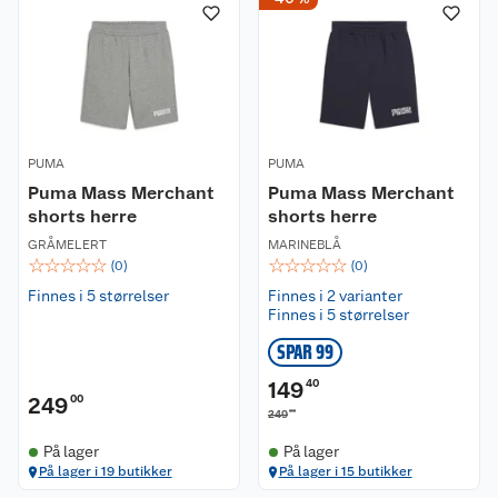
PUMA
PUMA
Puma Mass Merchant
Puma Mass Merchant
shorts herre
shorts herre
GRÅMELERT
MARINEBLÅ
☆
☆
☆
☆
☆
☆
☆
☆
☆
☆
(
0
)
(
0
)
Finnes i 5 størrelser
Finnes i 2 varianter
Finnes i 5 størrelser
SPAR 99
149
40
249
00
00
249
På lager
På lager
På lager i 19 butikker
På lager i 15 butikker