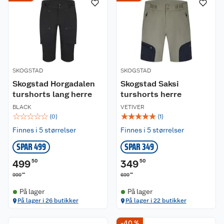
SKOGSTAD
SKOGSTAD
Skogstad Horgadalen
Skogstad Saksi
turshorts lang herre
turshorts herre
BLACK
VETIVER
☆
☆
☆
☆
☆
☆
☆
☆
☆
☆
(
0
)
(
1
)
Finnes i 5 størrelser
Finnes i 5 størrelser
SPAR 499
SPAR 349
499
50
349
50
00
00
999
699
På lager
På lager
På lager i 26 butikker
På lager i 22 butikker
-40 %