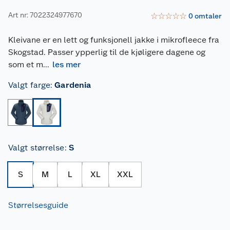
Art nr: 7022324977670
☆
☆
☆
☆
☆
0
omtaler
Kleivane er en lett og funksjonell jakke i mikrofleece fra
Skogstad. Passer ypperlig til de kjøligere dagene og
som et m
...
les mer
Valgt farge
:
Gardenia
Valgt størrelse
:
S
S
M
L
XL
XXL
Størrelsesguide