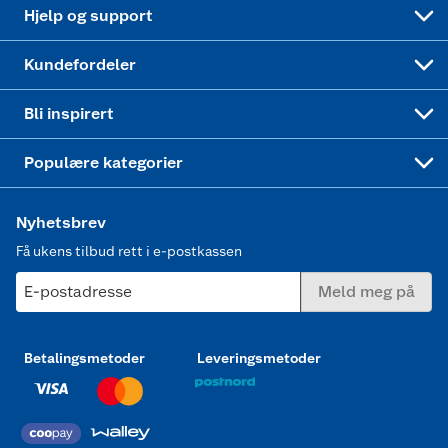
Coop bedriftskort
Oppskrifter
Høytrykkspyler
Hjelp og support
Min kake
Ukas 4 middagstilbud
Klær
Kundefordeler
Mer inspirasjon
Symaskin
Bli inspirert
Joggesko dame
Populære kategorier
Nyhetsbrev
Få ukens tilbud rett i e-postkassen
E-postadresse
Meld meg på
Betalingsmetoder
Leveringsmetoder