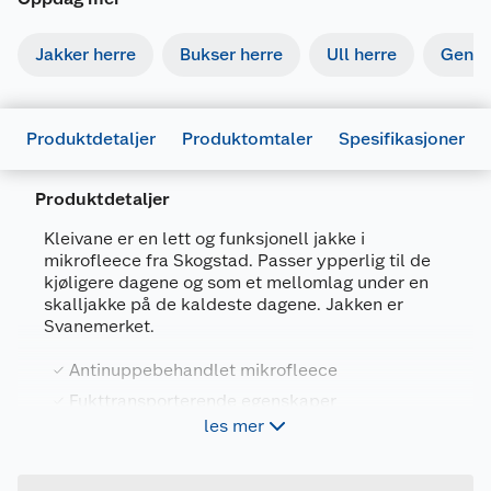
Jakker herre
Bukser herre
Ull herre
Gense
Produktdetaljer
Produktomtaler
Spesifikasjoner
Produktdetaljer
Generelt
Kleivane er en lett og funksjonell jakke i
Artikkelnummer
7022324977670
mikrofleece fra Skogstad. Passer ypperlig til de
kjøligere dagene og som et mellomlag under en
Leverandørens artikkelnummer
254007-244S
skalljakke på de kaldeste dagene. Jakken er
Svanemerket.
Størrelse
S
Farge
GARDENIA
Antinuppebehandlet mikrofleece
Fukttransporterende egenskaper
Forpakningsmål
les mer
Høy krage med hakebeskytter,
Bruttovekt
0.38 kg
glidelåslommer
Høyde
3 cm
Svanemerket