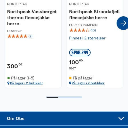
NORTHPEAK
Våre butikker
NORTHPEAK
Reklamasjon og garanti
Northpeak Vassberget
Northpeak Strandafjell
thermo fleecejakke
fleecejakke herre
Våre merkevarer
Ofte stilte spørsmål
herre
PUREED PUMPKIN
☆
☆
☆
☆
☆
(
10
)
ORANSJE
Coop kjeder
Betalingsalternativer
☆
☆
☆
☆
☆
(
2
)
Finnes i 2 størrelser
Ledige stillinger
Leveringsalternativer
Åpent kjøp
SPAR 299
Bærekraft
Pakkesporing
Coop medlem
100
00
300
00
00
399
Sikkerhetsdatablad
Sikkerhetsdatablad
Retur av el-avfall
Trampoline
På lager (1-5)
Få på lager
På lager i 2 butikker
På lager i 2 butikker
Samvirkelag
Kjøpsvilkår
Klikk og hent
Festdrakter til hele familien
Hagemøbler og utemøbler
Virksomheten
Personvern
Matvaregaranti
Alt til grillsesongen
Sykler og sykkelutstyr
Sponsorvirksomhet
Cookies
Coop Mastercard
Velg riktig barnesykkel
LEGO
Om Obs
Leveringstid