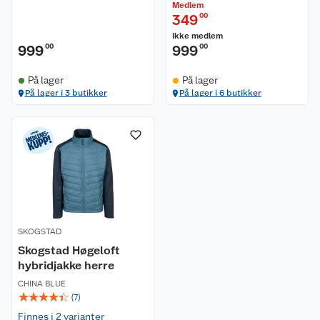
Medlem
349
00
Ikke medlem
999
00
999
00
På lager
På lager
På lager i 3 butikker
På lager i 6 butikker
Kundeservice
Om oss
Kontakt oss
Nyheter
Angre- og returrett
SKOGSTAD
Våre butikker
Reklamasjon og garanti
Skogstad Høgeloft
hybridjakke herre
Våre merkevarer
Ofte stilte spørsmål
CHINA BLUE
☆
☆
☆
☆
☆
(
7
)
Coop kjeder
Betalingsalternativer
Finnes i 2 varianter