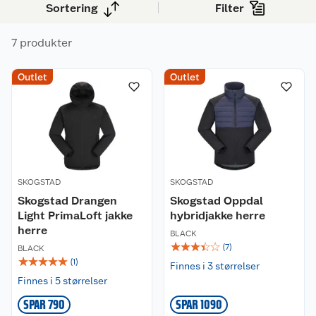
Sortering
Filter
7 produkter
Outlet
Outlet
SKOGSTAD
SKOGSTAD
Skogstad Drangen
Skogstad Oppdal
Light PrimaLoft jakke
hybridjakke herre
herre
BLACK
☆
☆
☆
☆
☆
(
7
)
BLACK
☆
☆
☆
☆
☆
(
1
)
Finnes i 3 størrelser
Finnes i 5 størrelser
SPAR 790
SPAR 1090