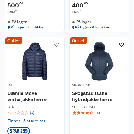
500
00
400
00
00
00
1 290
1 490
På lager
På lager
På lager i 5 butikker
På lager i 9 butikker
Outlet
Outlet
DÆHLIE
SKOGSTAD
Dæhlie Move
Skogstad Isane
vinterjakke herre
hybridjakke herre
BLÅ
SPELLBOUND
☆
☆
☆
☆
☆
☆
☆
☆
☆
☆
(
0
)
(
16
)
Finnes i 3 størrelser
SPAR 299