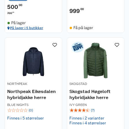
500
00
999
00
00
799
På lager
Få på lager
På lager i 5 butikker
NORTHPEAK
SKOGSTAD
Northpeak Eikesdalen
Skogstad Høgeloft
hybridjakke herre
hybridjakke herre
BLUE NIGHTS
IVY GREEN
☆
☆
☆
☆
☆
☆
☆
☆
☆
☆
(
0
)
(
7
)
Finnes i 5 størrelser
Finnes i 2 varianter
Finnes i 4 størrelser