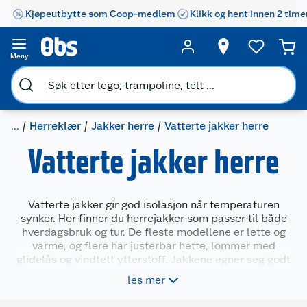
Kjøpeutbytte som Coop-medlem
Klikk og hent innen 2 time
Meny
...
Herreklær
Jakker herre
Vatterte jakker herre
Vatterte jakker herre
Vatterte jakker gir god isolasjon når temperaturen
synker. Her finner du herrejakker som passer til både
hverdagsbruk og tur. De fleste modellene er lette og
varme, og flere har justerbar hette, lommer med
glidelås og vindtett ytterstoff. Jakkene egner seg godt
til bruk alene på milde vinterdager, eller som
les mer
mellomlag under en skalljakke i røffere vær. Et
praktisk plagg for variert bruk gjennom sesongen.