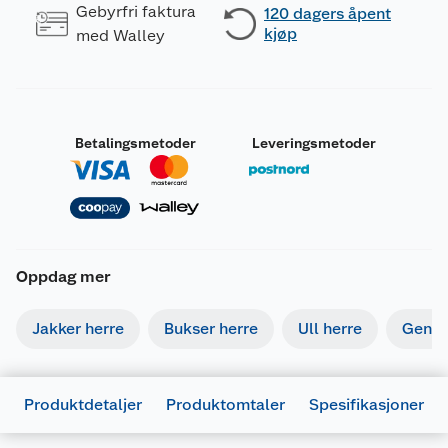
Gebyrfri faktura
120 dagers åpent
kjøp
med Walley
Betalingsmetoder
Leveringsmetoder
Oppdag mer
Jakker herre
Bukser herre
Ull herre
Gense
Produktdetaljer
Produktomtaler
Spesifikasjoner