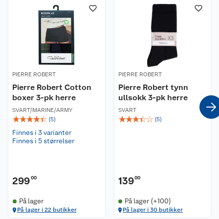
Øvrige detaljer:
Myk kvalitet med 30% ull
Høy hals med halvlang glidelås
Lange ermer med tommelhull
Sømløst design
PIERRE ROBERT
PIERRE ROBERT
Sporty uttrykk
Pierre Robert Cotton
Pierre Robert tynn
boxer 3-pk herre
Materiale:
ullsokk 3-pk herre
40% akryl, 30% polyamid og 30% ull
SVART/MARINE/ARMY
SVART
☆
☆
☆
☆
☆
☆
☆
☆
☆
☆
(
5
)
(
5
)
Passform:
Finnes i 3 varianter
Rett modell. Normal i størrelsen.
Finnes i 5 størrelser
Vaskeanvisning:
Vaskes på ullprogram på maks 30 grader og med
299
ullvaskemiddel. Må ikke tørkes i tørketrommel.
00
139
00
På lager
På lager (+100)
På lager i 22 butikker
På lager i 30 butikker