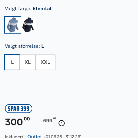
Valgt farge
:
Elemtal
Valgt størrelse
:
L
L
XL
XXL
SPAR 399
00
300
00
699
Outlet
Inkludert i:
(01.06.26 - 31.12.26)