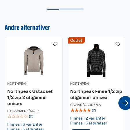
Andre alternativer
Outlet
Kundeservice
Om oss
Kontakt oss
Nyheter
Angre- og returrett
NORTHPEAK
Våre butikker
NORTHPEAK
Reklamasjon og garanti
Northpeak Ustaoset
Northpeak Finse 1/2 zip
1/2 zip 2 ullgenser
ullgenser unisex
Våre merkevarer
Ofte stilte spørsmål
unisex
CAVIAR/GARDENIA
☆
☆
☆
☆
☆
(
2
)
P CASHMERE/MOLE
Coop kjeder
Betalingsalternativer
☆
☆
☆
☆
☆
(
0
)
Finnes i 2 varianter
Finnes i 6 størrelser
Finnes i 6 varianter
Ledige stillinger
Leveringsalternativer
Åpent kjøp
Finnes i 6 størrelser