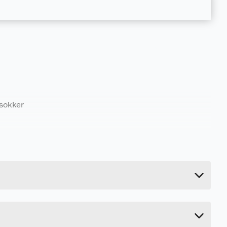
sokker
0.1 kg
1.7 cm
10 cm
5 cm