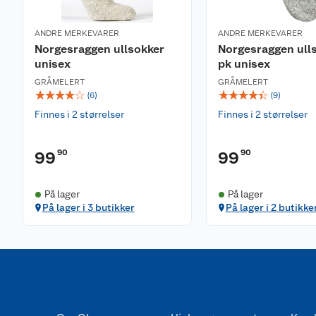
ANDRE MERKEVARER
ANDRE MERKEVARER
Norgesraggen ullsokker
Norgesraggen ulls
unisex
pk unisex
GRÅMELERT
GRÅMELERT
☆
☆
☆
☆
☆
☆
☆
☆
☆
☆
(
6
)
(
9
)
Finnes i 2 størrelser
Finnes i 2 størrelser
90
90
99
99
På lager
På lager
På lager i 3 butikker
På lager i 2 butikke