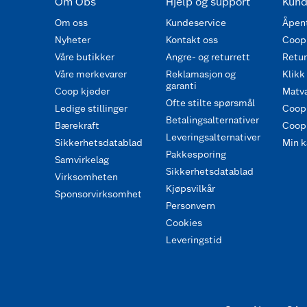
Om Obs
Hjelp og support
Kund
Om oss
Kundeservice
Åpent
Nyheter
Kontakt oss
Coop
Våre butikker
Angre- og returrett
Retur 
Våre merkevarer
Reklamasjon og
Klikk
garanti
Coop kjeder
Matva
Ofte stilte spørsmål
Ledige stillinger
Coop
Betalingsalternativer
Bærekraft
Coop 
Leveringsalternativer
Sikkerhetsdatablad
Min k
Pakkesporing
Samvirkelag
Sikkerhetsdatablad
Virksomheten
Kjøpsvilkår
Sponsorvirksomhet
Personvern
Cookies
Leveringstid