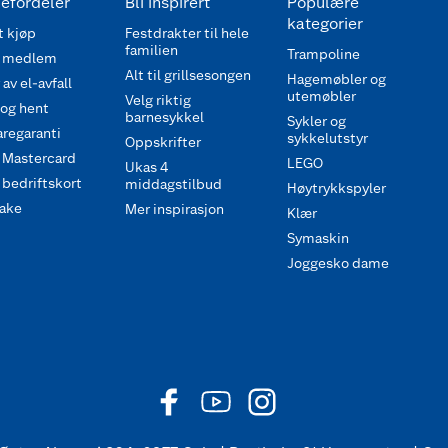
efordeler
Bli inspirert
Populære
kategorier
 kjøp
Festdrakter til hele
familien
Trampoline
 medlem
Alt til grillsesongen
Hagemøbler og
av el-avfall
utemøbler
Velg riktig
 og hent
barnesykkel
Sykler og
regaranti
sykkelutstyr
Oppskrifter
 Mastercard
LEGO
Ukas 4
bedriftskort
middagstilbud
Høytrykkspyler
ake
Mer inspirasjon
Klær
Symaskin
Joggesko dame