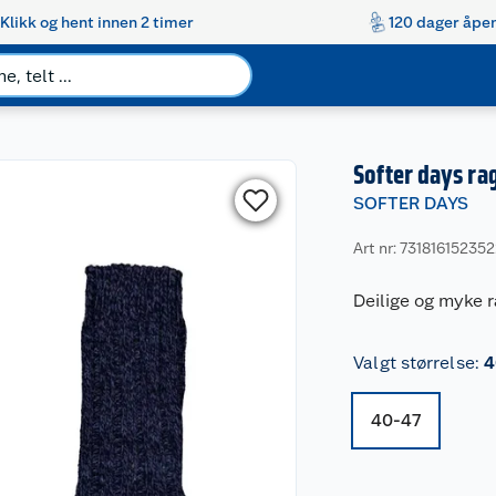
Klikk og hent innen 2 timer
120 dager åpen
Softer days ra
SOFTER DAYS
Art nr: 73181615235
Deilige og myke 
Valgt størrelse
:
4
40-47