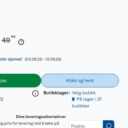
90
49
iste sjanse!
(03.08.26 - 13.09.26)
jøp
Klikk og hent
Butikklager:
Velg butikk
0)
På lager i 21
butikker
Dine leveringsalternativer
og pris for levering ved å søke på