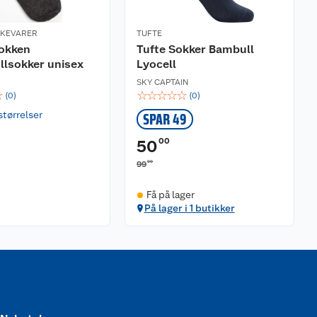
RKEVARER
TUFTE
okken
Tufte Sokker Bambull
llsokker unisex
Lyocell
SKY CAPTAIN
☆
☆
☆
☆
☆
☆
(
0
)
(
0
)
størrelser
SPAR 49
00
50
00
99
Få på lager
På lager i 1 butikker