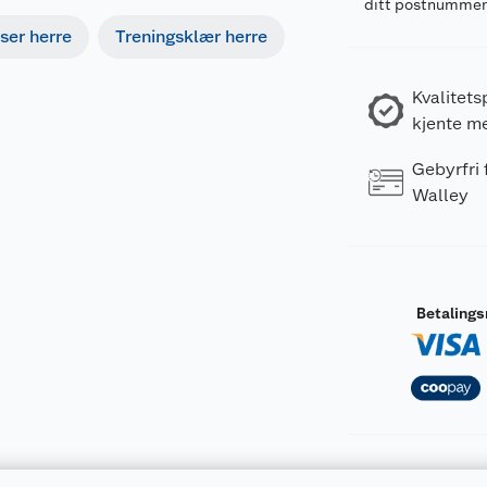
ditt postnumme
ser herre
Treningsklær herre
Kvalitets
kjente m
Gebyrfri
Walley
Betaling