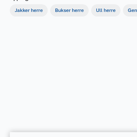
Jakker herre
Bukser herre
Ull herre
Gen