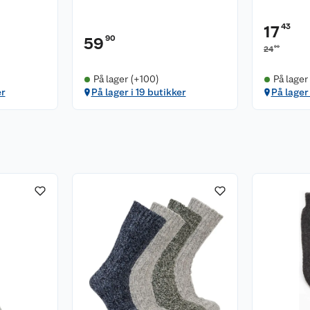
43
17
90
59
90
24
På lager (+100)
På lager
er
På lager i 19 butikker
På lager