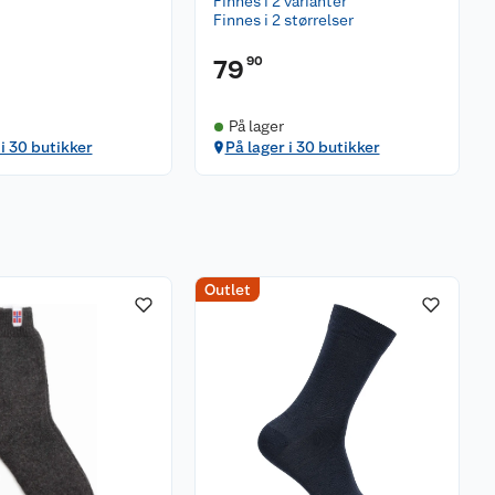
Finnes i 2 varianter
Finnes i 2 størrelser
90
79
På lager
 i 30 butikker
På lager i 30 butikker
Outlet