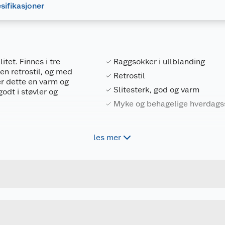
sifikasjoner
itet. Finnes i tre
Raggsokker i ullblanding
en retrostil, og med
Retrostil
r dette en varm og
Slitesterk, god og varm
odt i støvler og
Myke og behagelige hverdags
les mer
Forpakningsmål
7318161523522
Bruttovekt
8541087-243
Høyde
40-47
Lengde
u kjøper produktet får du invitasjon til å gi en omtale.
MARINE/ANTRASITT
Bredde