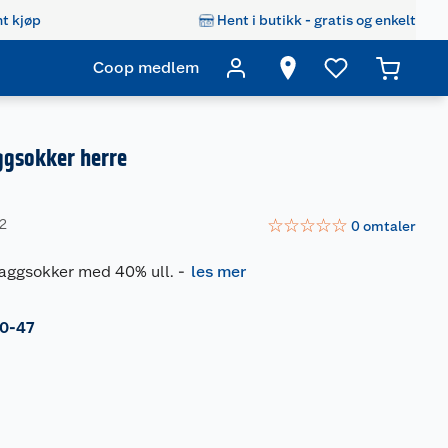
t kjøp
Hent i butikk - gratis og enkelt
Coop medlem
ggsokker herre
☆
☆
☆
☆
☆
22
0
omtaler
raggsokker med 40% ull.
-
les mer
0-47