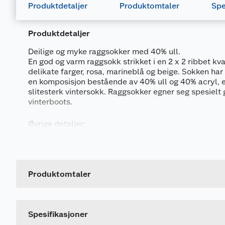
Produktdetaljer
Produktomtaler
Spe
Produktdetaljer
Deilige og myke raggsokker med 40% ull.
En god og varm raggsokk strikket i en 2 x 2 ribbet kval
delikate farger, rosa, marineblå og beige. Sokken har 
en komposisjon bestående av 40% ull og 40% acryl, e
slitesterk vintersokk. Raggsokker egner seg spesielt g
vinterboots.
Øvrige detaljer:
•40% ull
Generelt
• Strikket i 2x2 ribb
• Slitesterk
Artikkelnummer
• Retrostil
Leverandørens artikkelnummer
Produktomtaler
Materiale:
Størrelse
40% ull, 40% acryl, 15% polyamid, 5% elastan
Dette produktet har ikke fått noen omtale ennå. Hvis d
Farge
Spesifikasjoner
Vaskeanvisning: