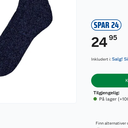
SPAR 24
95
24
Salg! S
Inkludert i:
K
Tilgjengelig
:
På lager (+10
Finn alternativer 