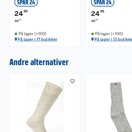
SPAR 24
SPAR 24
95
95
24
24
90
90
49
49
På lager (+100)
På lager (+100)
På lager i 17 butikker
På lager i 13 butikk
Andre alternativer