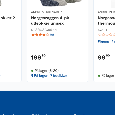
ANDRE MERKEVARER
ANDRE ME
okker 2-
Norgesraggen 4-pk
Norgess
ullsokker unisex
thermou
GRÅ/BLÅ/GRØNN
SVART
☆
☆
☆
☆
☆
☆
☆
☆
☆
(
6
)
Finnes i 2 
80
90
199
99
På lager (6-20)
r
På lager i 7 butikker
På lager