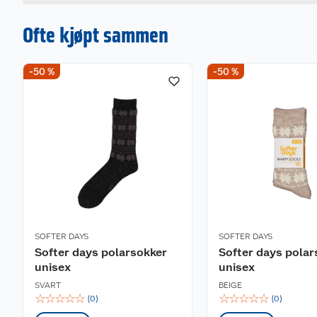
Maskinvaskes på 30 grader med ullprogram. Unngå 
Ofte kjøpt sammen
-50 %
-50 %
SOFTER DAYS
SOFTER DAYS
Softer days polarsokker
Softer days polar
unisex
unisex
SVART
BEIGE
☆
☆
☆
☆
☆
☆
☆
☆
☆
☆
(
0
)
(
0
)