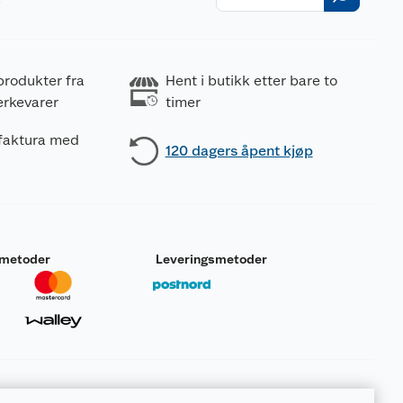
r
produkter fra
Hent i butikk etter bare to
erkevarer
timer
 faktura med
120 dagers åpent kjøp
smetoder
Leveringsmetoder