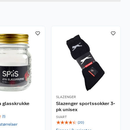
SLAZENGER
a glasskrukke
Slazenger sportssokker 3-
pk unisex
☆
(
1
)
SVART
☆
☆
☆
☆
☆
(
20
)
størrelser