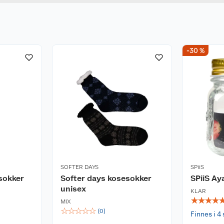
tørketrommel.
-30 %
SOFTER DAYS
SPiiS
sokker
Softer days kosesokker
SPiiS Ay
unisex
KLAR
☆
☆
☆
☆
MIX
☆
☆
☆
☆
☆
(
0
)
Finnes i 4 