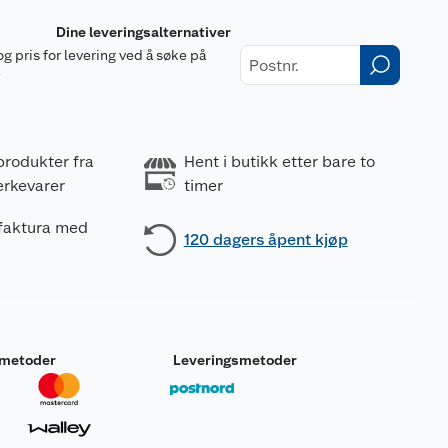
Dine leveringsalternativer
og pris for levering ved å søke på
r
produkter fra
Hent i butikk etter bare to
erkevarer
timer
 faktura med
120 dagers åpent kjøp
smetoder
Leveringsmetoder