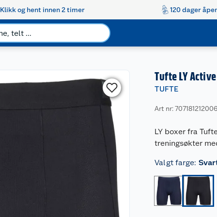
Klikk og hent innen 2 timer
120 dager åpen
Tufte LY Activ
TUFTE
Art nr: 70718121200
LY boxer fra Tufte
treningsøkter med
Valgt farge
:
Svar