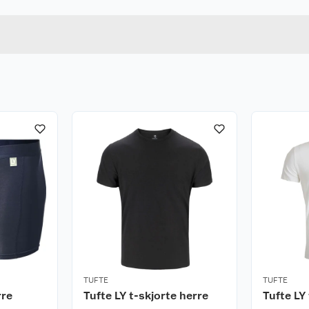
S
Lengde
SVART
Bredde
ørketrommel og heller
ler. Kan strykes på
ter.
TUFTE
TUFTE
rre
Tufte LY t-skjorte herre
Tufte LY