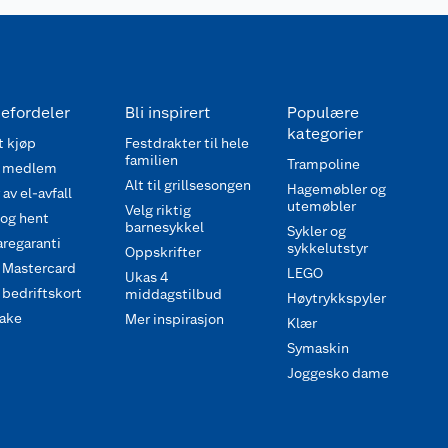
efordeler
Bli inspirert
Populære
kategorier
 kjøp
Festdrakter til hele
familien
Trampoline
 medlem
Alt til grillsesongen
Hagemøbler og
av el-avfall
utemøbler
Velg riktig
 og hent
barnesykkel
Sykler og
regaranti
sykkelutstyr
Oppskrifter
 Mastercard
LEGO
Ukas 4
bedriftskort
middagstilbud
Høytrykkspyler
ake
Mer inspirasjon
Klær
Symaskin
Joggesko dame