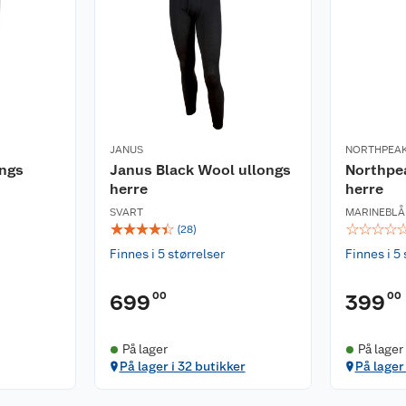
JANUS
NORTHPEA
ongs
Janus Black Wool ullongs
Northpea
herre
herre
SVART
MARINEBLÅ
☆
☆
☆
☆
☆
☆
☆
☆
☆
(
28
)
Finnes i 5 størrelser
Finnes i 5 
00
00
699
399
På lager
På lager
På lager i 32 butikker
På lager