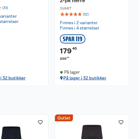
2-pk herre
☆
(
31
)
SVART
☆
☆
☆
☆
☆
(
12
)
varianter
størrelser
Finnes i 2 varianter
Finnes i 4 størrelser
SPAR 119
40
179
00
299
På lager
 i 32 butikker
På lager i 32 butikker
Outlet