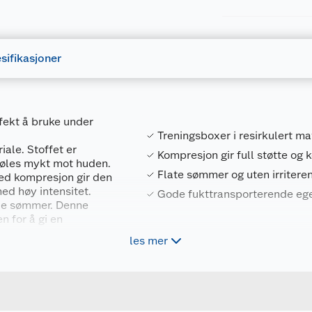
sifikasjoner
erfekt å bruke under
Treningsboxer i resirkulert ma
iale. Stoffet er
Kompresjon gir full støtte og 
 føles mykt mot huden.
Flate sømmer og uten irriter
ed kompresjon gir den
med høy intensitet.
Gode fukttransporterende eg
nde sømmer. Denne
n for å gi en
lør. Kan enkelt
les mer
Forpakningsmål
mpen som er plassert
7071812120067
Bruttovekt
2703-001-04
Høyde