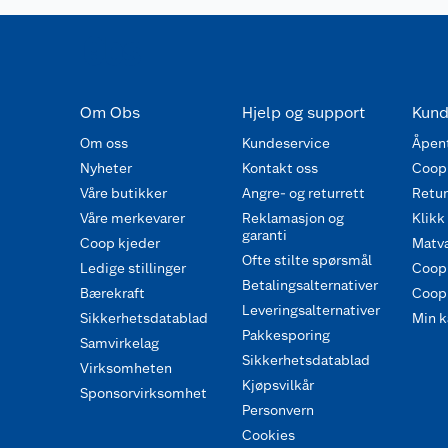
Om Obs
Hjelp og support
Kund
Om oss
Kundeservice
Åpent
Nyheter
Kontakt oss
Coop
Våre butikker
Angre- og returrett
Retur 
Våre merkevarer
Reklamasjon og
Klikk
garanti
Coop kjeder
Matva
Ofte stilte spørsmål
Ledige stillinger
Coop
Betalingsalternativer
Bærekraft
Coop 
Leveringsalternativer
Sikkerhetsdatablad
Min k
Pakkesporing
Samvirkelag
Sikkerhetsdatablad
Virksomheten
Kjøpsvilkår
Sponsorvirksomhet
Personvern
Cookies