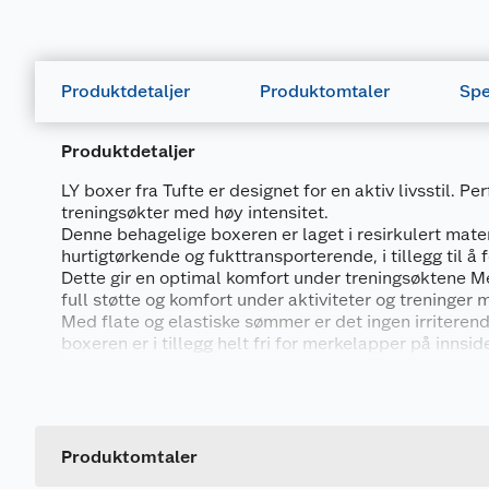
Produktdetaljer
Produktomtaler
Spe
Produktdetaljer
LY boxer fra Tufte er designet for en aktiv livsstil. P
treningsøkter med høy intensitet.
Denne behagelige boxeren er laget i resirkulert mater
hurtigtørkende og fukttransporterende, i tillegg til å
Dette gir en optimal komfort under treningsøktene M
full støtte og komfort under aktiviteter og treninger 
Med flate og elastiske sømmer er det ingen irritere
boxeren er i tillegg helt fri for merkelapper på innside
behagelig treningsopplevelse uten merkelapper som k
Generelt
henges til tørk med den Bluedesign® sertifiserte he
bak på boxeren.
Artikkelnummer
Leverandørens artikkelnummer
Produktomtaler
Materiale:
88% resirkulert polyester, 12% elastan