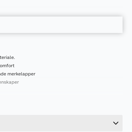
teriale.
komfort
ende merkelapper
enskaper
0.1 kg
5.5 cm