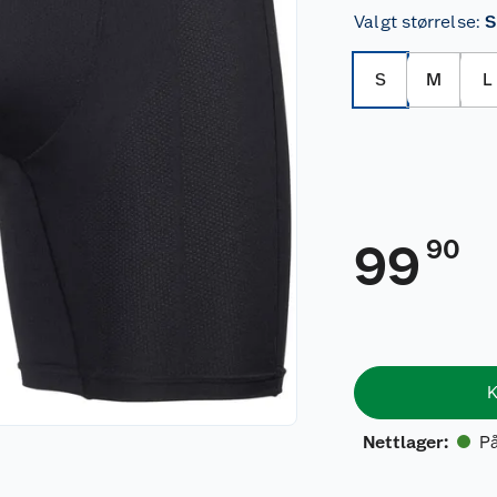
Valgt størrelse
:
S
S
M
L
90
99
K
På
Nettlager
: