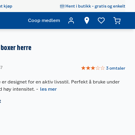
t kjøp
Hent i butikk - gratis og enkelt
Coop medlem
e boxer herre
☆
☆
☆
☆
☆
67
3
omtaler
 er designet for en aktiv livsstil. Perfekt å bruke under
 høy intensitet.
-
les mer
t