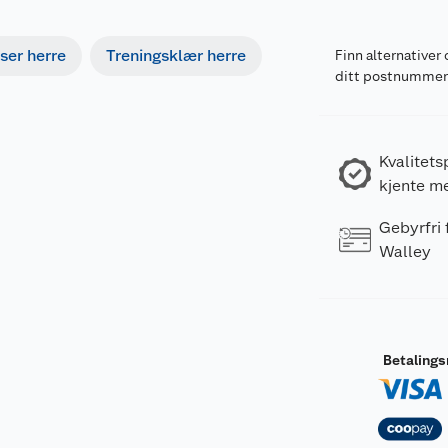
ser herre
Treningsklær herre
Finn alternativer 
ditt postnumme
Kvalitets
kjente m
Gebyrfri
Walley
Betaling