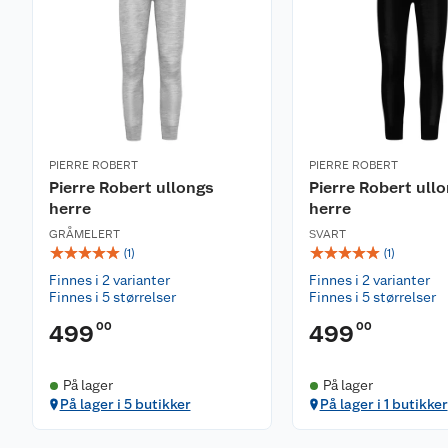
PIERRE ROBERT
PIERRE ROBERT
Pierre Robert ullongs
Pierre Robert ull
herre
herre
GRÅMELERT
SVART
☆
☆
☆
☆
☆
☆
☆
☆
☆
☆
(
1
)
(
1
)
Finnes i 2 varianter
Finnes i 2 varianter
Finnes i 5 størrelser
Finnes i 5 størrelser
00
00
499
499
På lager
På lager
På lager i 5 butikker
På lager i 1 butikker