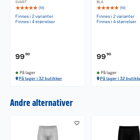
SVART
BLÅ
☆
☆
☆
☆
☆
☆
☆
☆
☆
☆
(
19
)
(
19
)
Finnes i 2 varianter
Finnes i 2 varianter
Finnes i 4 størrelser
Finnes i 4 størrelser
90
90
99
99
På lager
På lager
På lager i 32 butikker
På lager i 32 butikk
Andre alternativer