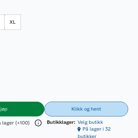
XL
jøp
Klikk og hent
Butikklager:
Velg butikk
 lager (+100)
På lager i 32
butikker