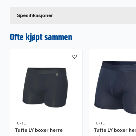
Størrelse
Vaskeanvisning:
Farge
Spesifikasjoner
Maskinvaskes på 60 grader. Det anbefales å unngå t
lufttørke plagget. Ikke bruk tøymykner eller blekemid
lav temperatur.
Ofte kjøpt sammen
Miljø og bærekraft:
Dette produktet er fremstilt av 90% resirkulert polyes
TUFTE
TUFTE
Tufte LY boxer herre
Tufte LY boxer he