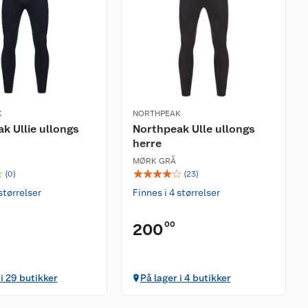
K
NORTHPEAK
k Ullie ullongs
Northpeak Ulle ullongs
herre
MØRK GRÅ
☆
☆
☆
☆
☆
☆
(
0
)
(
23
)
størrelser
Finnes i 4 størrelser
00
200
 i 29 butikker
På lager i 4 butikker