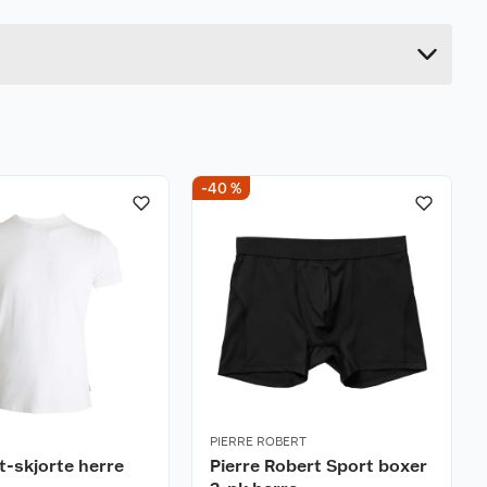
14.2 cm
8.4 cm
-40 %
PIERRE ROBERT
 t-skjorte herre
Pierre Robert Sport boxer