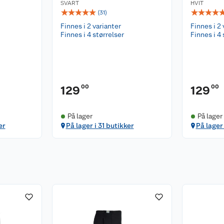
SVART
HVIT
☆
☆
☆
☆
☆
☆
☆
☆
☆
(
31
)
Finnes i 2 varianter
Finnes i 2 
Finnes i 4 størrelser
Finnes i 4 
00
00
129
129
På lager
På lager
er
På lager i 31 butikker
På lager