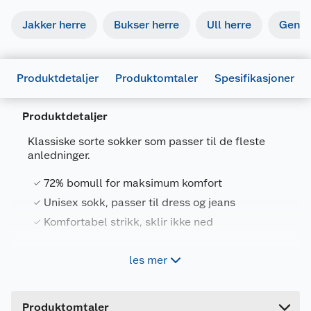
Jakker herre
Bukser herre
Ull herre
Gense
Produktdetaljer
Produktomtaler
Spesifikasjoner
Produktdetaljer
Generelt
Artikkelnummer
7025180629677
Klassiske sorte sokker som passer til de fleste
anledninger.
Leverandørens
HUDSONSOKK5PK
artikkelnummer
72% bomull for maksimum komfort
Størrelse
40-42
Unisex sokk, passer til dress og jeans
Komfortabel strikk, sklir ikke ned
Farge
SVART
Forpakningsmål
les mer
Hudson hverdagssokk 5pk er klassiske sokker
Bruttovekt
0.15 kg
som passer til de fleste anledninger. 72% bomull
for maksimum komfort.
Høyde
9.4 cm
Produktomtaler