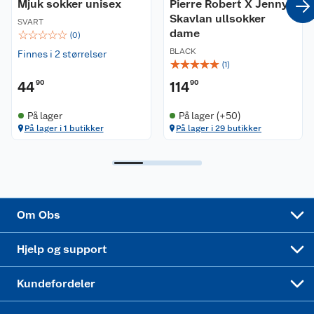
Coop kjeder
Mjuk sokker unisex
Betalingsalternativer
Pierre Robert X Jenny
Skavlan ullsokker
SVART
dame
☆
☆
☆
☆
☆
Ledige stillinger
(
0
)
Leveringsalternativer
Åpent kjøp
BLACK
Finnes i 2 størrelser
☆
☆
☆
☆
☆
(
1
)
Bærekraft
Pakkesporing
Coop medlem
44
90
114
90
Sikkerhetsdatablad
Sikkerhetsdatablad
Retur av el-avfall
Trampoline
På lager
På lager (+50)
På lager i 1 butikker
På lager i 29 butikker
Samvirkelag
Kjøpsvilkår
Klikk og hent
Festdrakter til hele familien
Hagemøbler og utemøbler
Virksomheten
Personvern
Matvaregaranti
Alt til grillsesongen
Sykler og sykkelutstyr
Sponsorvirksomhet
Cookies
Coop Mastercard
Velg riktig barnesykkel
LEGO
Om Obs
Leveringstid
Coop bedriftskort
Oppskrifter
Høytrykkspyler
Hjelp og support
Min kake
Ukas 4 middagstilbud
Klær
Kundefordeler
Mer inspirasjon
Symaskin