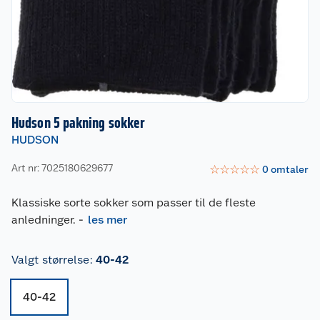
Hudson 5 pakning sokker
HUDSON
Art nr: 7025180629677
☆
☆
☆
☆
☆
0
omtaler
Klassiske sorte sokker som passer til de fleste
anledninger.
-
les mer
Valgt størrelse
:
40-42
40-42