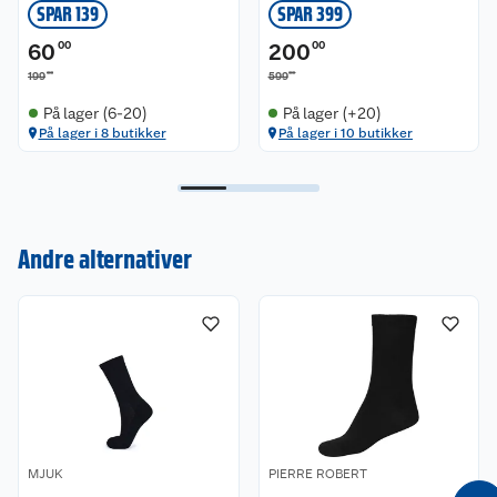
SPAR 139
SPAR 399
60
00
200
00
00
00
199
599
På lager (6-20)
På lager (+20)
På lager i 8 butikker
På lager i 10 butikker
Kundeservice
Andre alternativer
Om oss
Kontakt oss
Nyheter
Angre- og returrett
Våre butikker
Reklamasjon og garanti
Våre merkevarer
Ofte stilte spørsmål
MJUK
PIERRE ROBERT