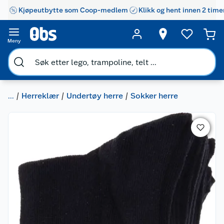
Kjøpeutbytte som Coop-medlem
Klikk og hent innen 2 time
Meny
...
Herreklær
Undertøy herre
Sokker herre