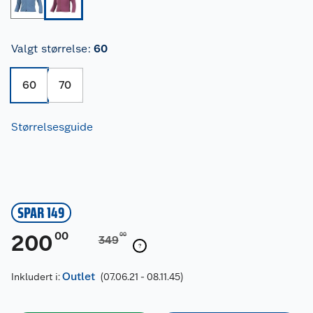
Valgt størrelse
:
60
60
70
Størrelsesguide
SPAR 149
00
200
00
349
Outlet
Inkludert i:
(07.06.21 - 08.11.45)