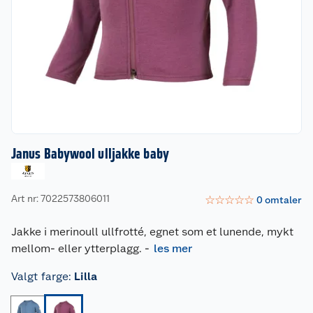
Janus Babywool ulljakke baby
Art nr: 7022573806011
☆
☆
☆
☆
☆
0
omtaler
Jakke i merinoull ullfrotté, egnet som et lunende, mykt
mellom- eller ytterplagg.
-
les mer
Valgt farge
:
Lilla