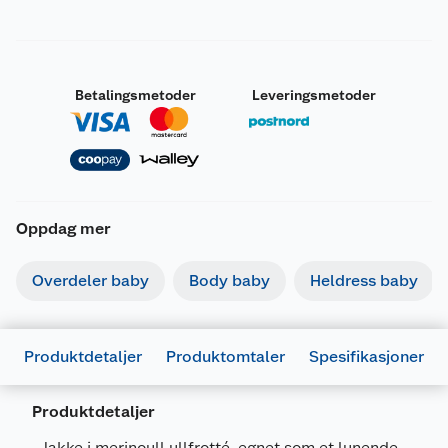
Betalingsmetoder
Leveringsmetoder
Oppdag mer
Overdeler baby
Body baby
Heldress baby
Produktdetaljer
Produktomtaler
Spesifikasjoner
Produktdetaljer
Generelt
Artikkelnummer
7022573806011
Jakke i merinoull ullfrotté, egnet som et lunende,