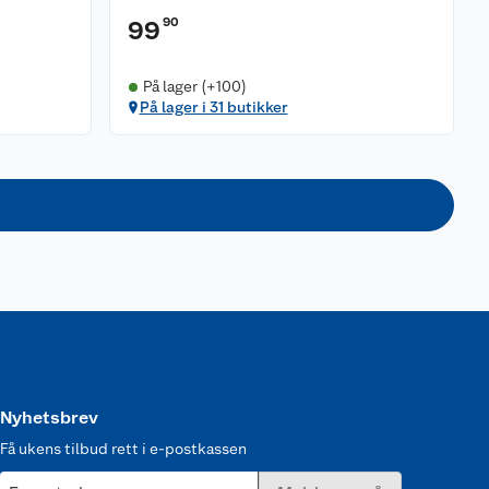
90
99
På lager (+100)
På lager i 31 butikker
Nyhetsbrev
Få ukens tilbud rett i e-postkassen