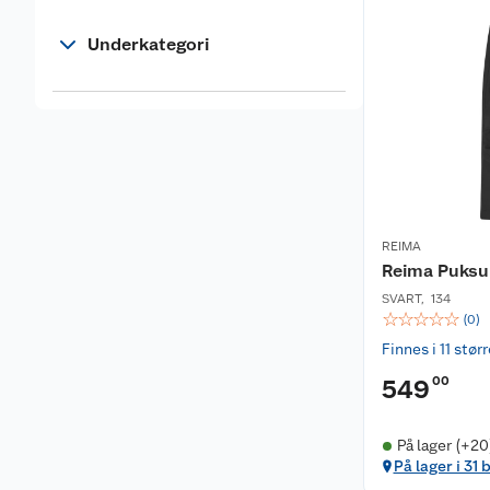
Underkategori
REIMA
Reima Puksu
SVART
,
134
☆
☆
☆
☆
☆
(
0
)
Finnes i 11 stør
00
549
På lager (+20
På lager i 31 