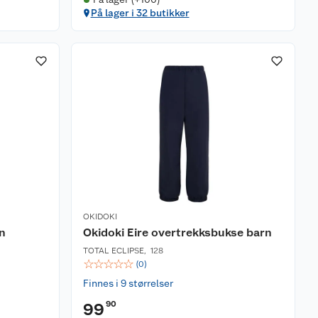
På lager i 32 butikker
OKIDOKI
n
Okidoki Eire overtrekksbukse barn
TOTAL ECLIPSE
,
128
☆
☆
☆
☆
☆
(
0
)
Finnes i 9 størrelser
90
99