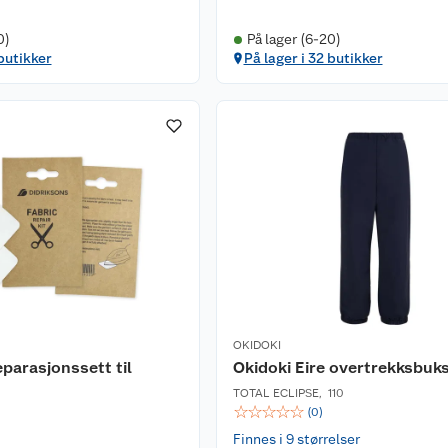
0)
På lager (6-20)
 butikker
På lager i 32 butikker
OKIDOKI
eparasjonssett til
Okidoki Eire overtrekksbuk
TOTAL ECLIPSE
,
110
☆
☆
☆
☆
☆
(
0
)
Finnes i 9 størrelser