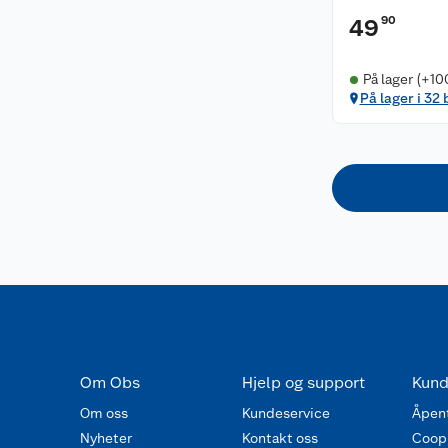
90
49
På lager (+10
På lager i 32 
Om Obs
Hjelp og support
Kund
Om oss
Kundeservice
Åpent
Nyheter
Kontakt oss
Coop