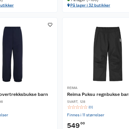
butikker
På lager i 32 butikker
REIMA
 overtrekksbukse barn
Reima Puksu regnbukse bar
98
SVART
,
128
☆
☆
☆
☆
☆
(
0
)
elser
Finnes i 11 størrelser
00
549