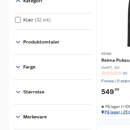
Kategori
Klær
(32 stk)
Produktomtaler
REIMA
Reima Puksu
Farge
SVART
,
152
☆
☆
☆
☆
☆
(
0
)
Finnes i 11 stør
00
549
Størrelse
På lager (+10
På lager i 25 
Merkevare