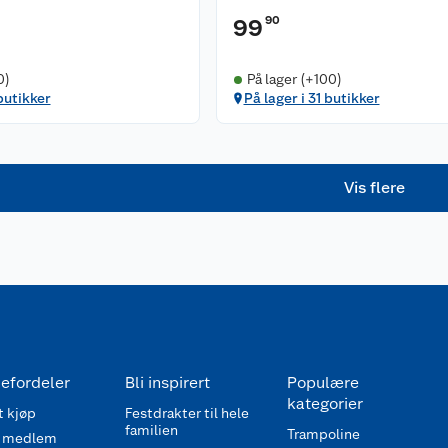
90
99
0)
På lager (+100)
butikker
På lager i 31 butikker
Vis flere
efordeler
Bli inspirert
Populære
kategorier
 kjøp
Festdrakter til hele
familien
Trampoline
 medlem