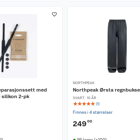
NORTHPEAK
reparasjonssett med
Northpeak Ørsta regnbukse 
 silikon 2-pk
SVART
,
16 ÅR
☆
☆
☆
☆
☆
(
1
)
Finnes i 4 størrelser
00
249
0)
På lager (+100)