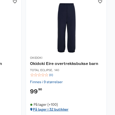
OKIDOKI
n
Okidoki Eire overtrekksbukse barn
TOTAL ECLIPSE
,
140
☆
☆
☆
☆
☆
(
0
)
Finnes i 9 størrelser
90
99
På lager (+100)
På lager i 32 butikker