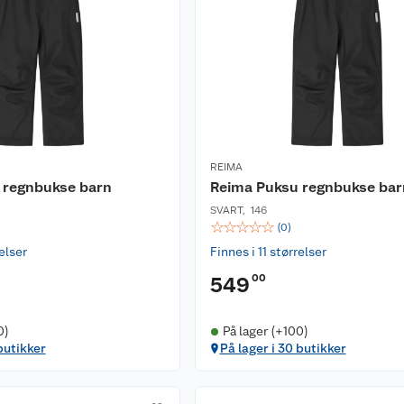
REIMA
 regnbukse barn
Reima Puksu regnbukse bar
SVART
,
146
☆
☆
☆
☆
☆
(
0
)
relser
Finnes i 11 størrelser
00
549
0)
På lager (+100)
butikker
På lager i 30 butikker