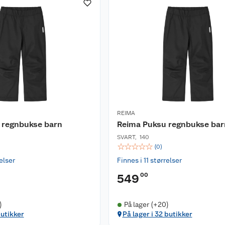
REIMA
 regnbukse barn
Reima Puksu regnbukse bar
SVART
,
140
☆
☆
☆
☆
☆
(
0
)
relser
Finnes i 11 størrelser
00
549
)
På lager (+20)
butikker
På lager i 32 butikker