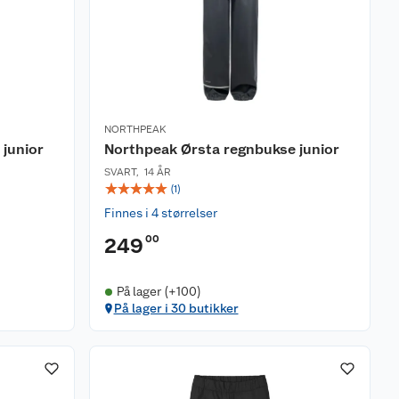
NORTHPEAK
junior
Northpeak Ørsta regnbukse junior
SVART
,
14 ÅR
☆
☆
☆
☆
☆
(
1
)
Finnes i 4 størrelser
00
249
På lager (+100)
På lager i 30 butikker