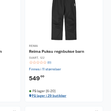
REIMA
n
Reima Puksu regnbukse barn
SVART
,
122
☆
☆
☆
☆
☆
(
0
)
Finnes i 11 størrelser
00
549
På lager (6-20)
På lager i 29 butikker