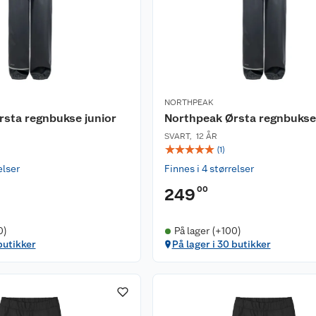
NORTHPEAK
sta regnbukse junior
Northpeak Ørsta regnbukse 
SVART
,
12 ÅR
☆
☆
☆
☆
☆
(
1
)
elser
Finnes i 4 størrelser
00
249
0)
På lager (+100)
butikker
På lager i 30 butikker