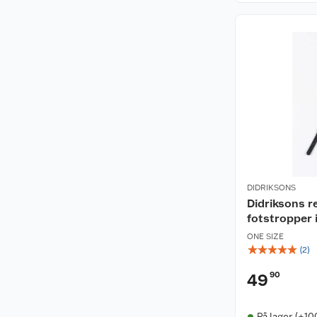
DIDRIKSONS
Didriksons 
fotstropper i
ONE SIZE
☆
☆
☆
☆
☆
(
2
)
90
49
På lager (+10