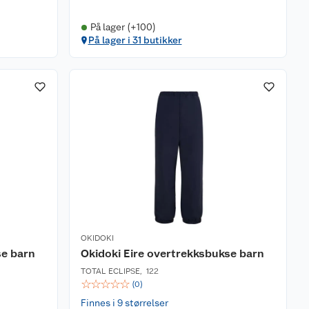
På lager (+100)
På lager i 31 butikker
OKIDOKI
se barn
Okidoki Eire overtrekksbukse barn
TOTAL ECLIPSE
,
122
☆
☆
☆
☆
☆
(
0
)
Finnes i 9 størrelser