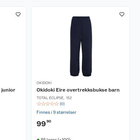
OKIDOKI
junior
Okidoki Eire overtrekksbukse barn
TOTAL ECLIPSE
,
152
☆
☆
☆
☆
☆
(
0
)
Finnes i 9 størrelser
90
99
På lager (+100)