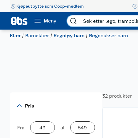
Kjøpeutbytte som Coop-medlem
Meny
Klær
Barneklær
Regntøy barn
Regnbukser barn
32 produkter
Pris
Fra
til