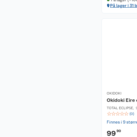
På lager i 31 
OKIDOKI
Okidoki Eire
TOTAL ECLIPSE
,
☆
☆
☆
☆
☆
(
0
)
Finnes i 9 størr
90
99