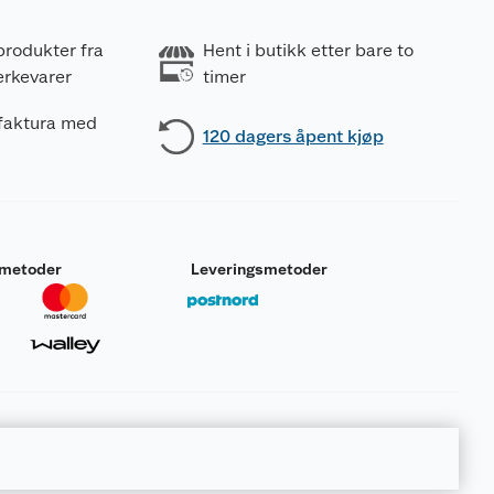
produkter fra
Hent i butikk etter bare to
erkevarer
timer
 faktura med
120 dagers åpent kjøp
smetoder
Leveringsmetoder