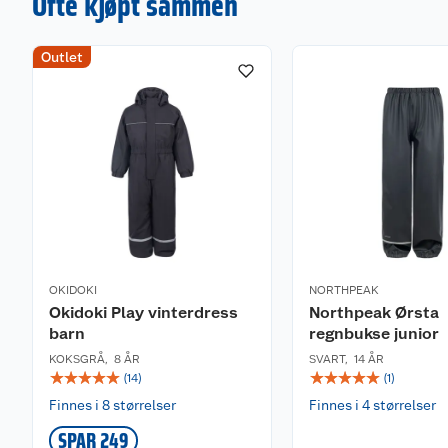
Ofte kjøpt sammen
Outlet
OKIDOKI
NORTHPEAK
Okidoki Play vinterdress
Northpeak Ørsta
barn
regnbukse junior
KOKSGRÅ
,
8 ÅR
SVART
,
14 ÅR
☆
☆
☆
☆
☆
☆
☆
☆
☆
☆
(
14
)
(
1
)
Finnes i 8 størrelser
Finnes i 4 størrelser
SPAR 249