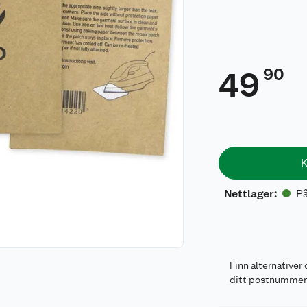
90
49
K
På
Nettlager
:
Finn alternativer 
ditt postnumme