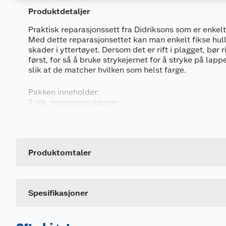
Produktdetaljer
Praktisk reparasjonssett fra Didriksons som er enkelt 
Med dette reparasjonsettet kan man enkelt fikse hull,
skader i yttertøyet. Dersom det er rift i plagget, bør
først, for så å bruke strykejernet for å stryke på lap
slik at de matcher hvilken som helst farge.
Pakken inneholder:
2 stk. reparasjonslapper
Generelt
Se video for fremgangsmåte.
Artikkelnummer
Leverandørens artikkelnummer
Produktomtaler
Størrelse
Dette produktet har ikke fått noen omtale ennå. Hvis d
Spesifikasjoner