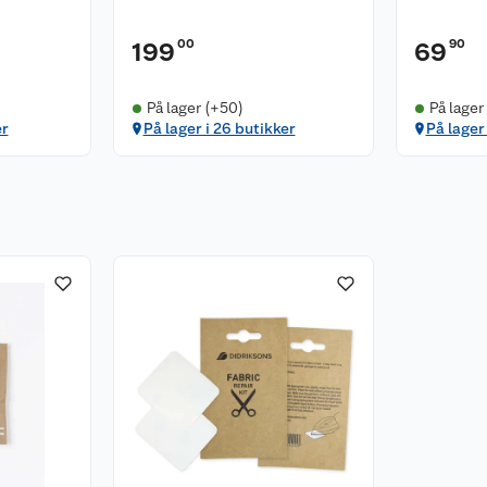
00
90
199
69
På lager (+50)
På lager
er
På lager i 26 butikker
På lager