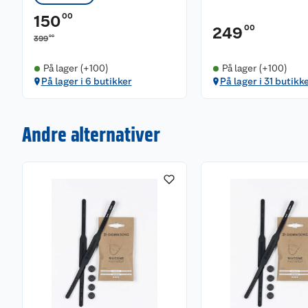
00
150
00
249
00
399
På lager (+100)
På lager (+100)
På lager i 6 butikker
På lager i 31 butikk
Andre alternativer