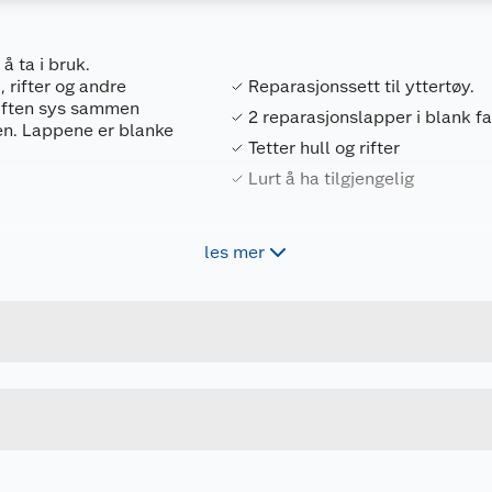
å ta i bruk.
 rifter og andre
Reparasjonssett til yttertøy.
 riften sys sammen
2 reparasjonslapper i blank f
pen. Lappene er blanke
Tetter hull og rifter
Lurt å ha tilgjengelig
les mer
Forpakningsmål
7332627996255
Bruttovekt
504264
Høyde
ONE SIZE
Lengde
u kjøper produktet får du invitasjon til å gi en omtale.
Bredde