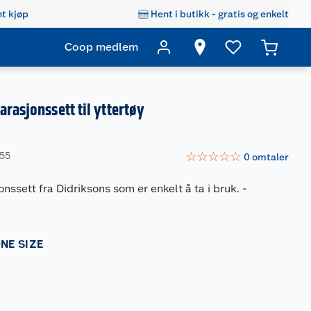
t kjøp
Hent i butikk - gratis og enkelt
Coop medlem
arasjonssett til yttertøy
☆
☆
☆
☆
☆
255
0
omtaler
onssett fra Didriksons som er enkelt å ta i bruk.
-
NE SIZE