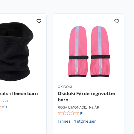
OKIDOKI
hals i fleece barn
Okidoki Førde regnvotter
barn
 SIZE
☆
(
0
)
ROSA LIMONADE
,
1-2 ÅR
☆
☆
☆
☆
☆
(
0
)
Finnes i 4 størrelser