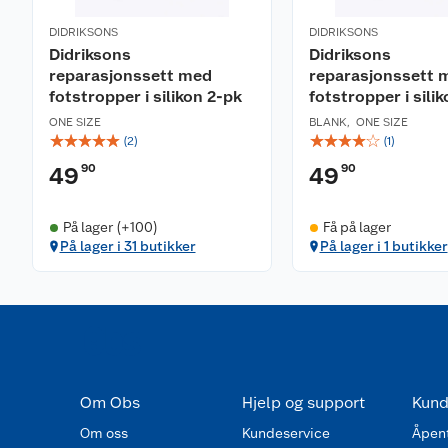
DIDRIKSONS
DIDRIKSONS
Didriksons
Didriksons
reparasjonssett med
reparasjonssett 
fotstropper i silikon 2-pk
fotstropper i sili
ONE SIZE
BLANK
,
ONE SIZE
☆
☆
☆
☆
☆
☆
☆
☆
☆
☆
(
2
)
(
1
)
90
90
49
49
På lager (+100)
Få på lager
På lager i 31 butikker
På lager i 1 butikker
Om Obs
Hjelp og support
Kund
Om oss
Kundeservice
Åpent