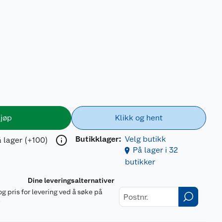
jøp
Klikk og hent
Butikklager:
Velg butikk
 lager (+100)
På lager i 32
butikker
Dine leveringsalternativer
og pris for levering ved å søke på
r