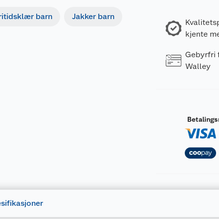
ritidsklær barn
Jakker barn
Kvalitets
kjente m
Gebyrfri
Walley
Betaling
sifikasjoner