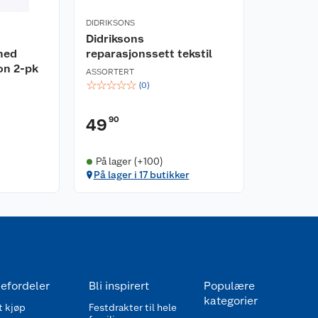
DIDRIKSONS
Didriksons
med
reparasjonssett tekstil
kon 2-pk
ASSORTERT
☆
☆
☆
☆
☆
(
0
)
90
49
På lager (+100)
På lager i 17 butikker
efordeler
Bli inspirert
Populære
kategorier
 kjøp
Festdrakter til hele