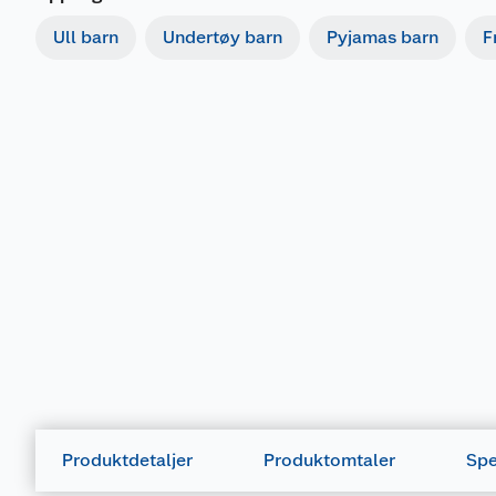
Ull barn
Undertøy barn
Pyjamas barn
F
Produktdetaljer
Produktomtaler
Spe