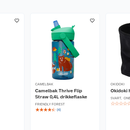
CAMELBAK
OKIDOKI
Camelbak Thrive Flip
Okidoki 
Straw 0,4L drikkeflaske
SVART
,
ONE
☆
☆
☆
☆
FRIENDLY FOREST
☆
☆
☆
☆
☆
(
4
)