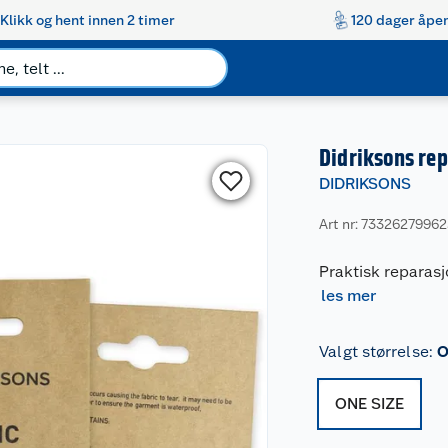
Klikk og hent innen 2 timer
120 dager åpen
Didriksons rep
DIDRIKSONS
Art nr: 7332627996
Praktisk reparasj
les mer
Valgt størrelse
:
O
ONE SIZE