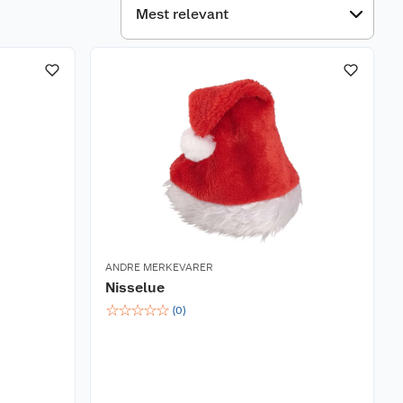
ANDRE MERKEVARER
Nisselue
☆
☆
☆
☆
☆
(
0
)