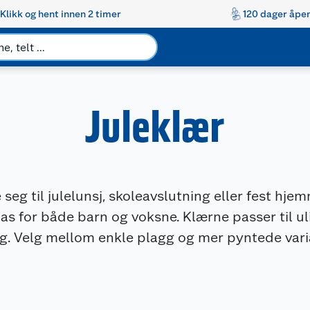
Klikk og hent innen 2 timer
120 dager åpen
Juleklær
 seg til julelunsj, skoleavslutning eller fest hje
as for både barn og voksne. Klærne passer til u
ng. Velg mellom enkle plagg og mer pyntede vari