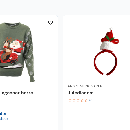
ANDRE MERKEVARER
legenser herre
Julediadem
☆
☆
☆
☆
☆
(
0
)
nter
elser