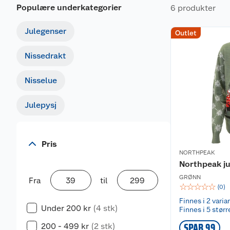
Populære underkategorier
6 produkter
Julegenser
Outlet
Nissedrakt
Nisselue
Julepysj
Pris
NORTHPEAK
Northpeak ju
GRØNN
Fra
til
☆
☆
☆
☆
☆
(
0
)
Finnes i 2 varia
Under 200 kr
(4 stk)
Finnes i 5 størr
200 - 499 kr
(2 stk)
SPAR 99