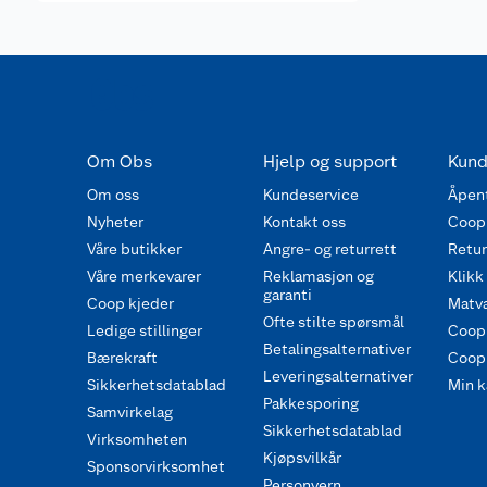
Om Obs
Hjelp og support
Kund
Om oss
Kundeservice
Åpent
Nyheter
Kontakt oss
Coop
Våre butikker
Angre- og returrett
Retur 
Våre merkevarer
Reklamasjon og
Klikk
garanti
Coop kjeder
Matva
Ofte stilte spørsmål
Ledige stillinger
Coop
Betalingsalternativer
Bærekraft
Coop 
Leveringsalternativer
Sikkerhetsdatablad
Min k
Pakkesporing
Samvirkelag
Sikkerhetsdatablad
Virksomheten
Kjøpsvilkår
Sponsorvirksomhet
Personvern