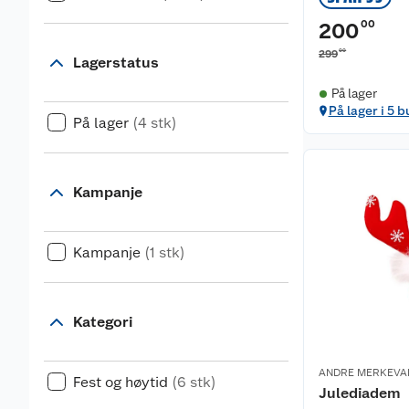
00
200
00
299
Lagerstatus
På lager
På lager i 5 b
På lager
(4 stk)
Kampanje
Kampanje
(1 stk)
Kategori
ANDRE MERKEVA
Fest og høytid
(6 stk)
Julediadem