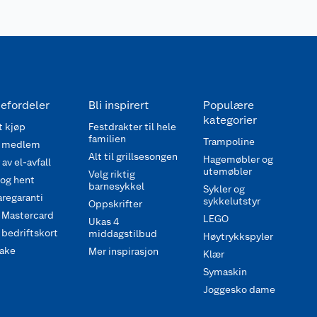
efordeler
Bli inspirert
Populære
kategorier
 kjøp
Festdrakter til hele
familien
Trampoline
 medlem
Alt til grillsesongen
Hagemøbler og
av el-avfall
utemøbler
Velg riktig
 og hent
barnesykkel
Sykler og
regaranti
sykkelutstyr
Oppskrifter
 Mastercard
LEGO
Ukas 4
bedriftskort
middagstilbud
Høytrykkspyler
ake
Mer inspirasjon
Klær
Symaskin
Joggesko dame