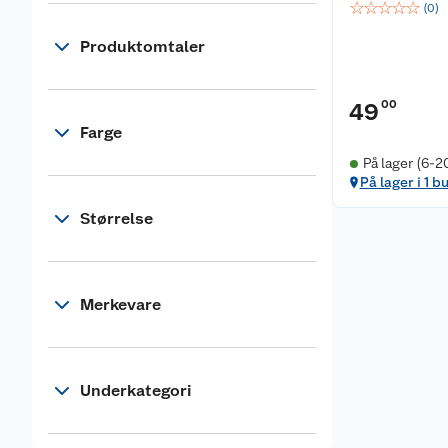
☆
☆
☆
☆
☆
(
0
)
Produktomtaler
00
49
Farge
På lager (6-2
På lager i 1 b
Størrelse
Merkevare
Underkategori