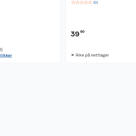
☆
☆
☆
☆
☆
(
0
)
90
39
0)
Ikke på nettlager
utikker