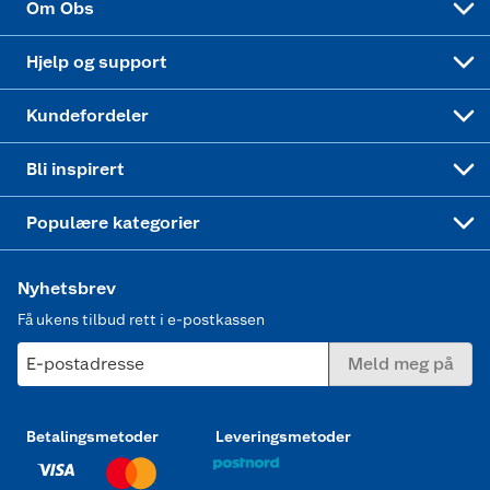
Om Obs
Leveringstid
Coop bedriftskort
Oppskrifter
Høytrykkspyler
Hjelp og support
Min kake
Ukas 4 middagstilbud
Klær
Kundefordeler
Mer inspirasjon
Symaskin
Bli inspirert
Joggesko dame
Populære kategorier
Nyhetsbrev
Få ukens tilbud rett i e-postkassen
E-postadresse
Meld meg på
Betalingsmetoder
Leveringsmetoder