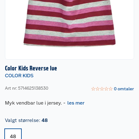
Color Kids Reverse lue
COLOR KIDS
Art nr: 5714625138530
☆
☆
☆
☆
☆
0
omtaler
Myk vendbar lue i jersey.
-
les mer
Valgt størrelse
:
48
48