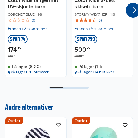
Color Kids langermet
Color Kids 2-delt
UV-skjorte barn
skisett barn
CORONET BLUE
,
98
STORMY WEATHER
,
116
☆
☆
☆
☆
☆
☆
☆
☆
☆
☆
(
0
)
(
3
)
Finnes i 3 størrelser
Finnes i 5 størrelser
SPAR 74
SPAR 799
174
30
500
00
00
00
249
1 299
På lager (6-20)
På lager (1-5)
På lager i 30 butikker
På lager i 14 butikker
Andre alternativer
Kundeservice
Outlet
Outlet
Om oss
Kontakt oss