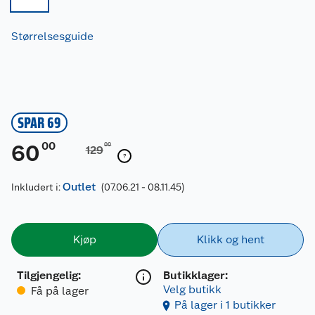
Størrelsesguide
SPAR 69
00
60
00
129
Outlet
Inkludert i:
(07.06.21 - 08.11.45)
Kjøp
Klikk og hent
Tilgjengelig
:
Butikklager:
Velg butikk
Få på lager
På lager i 1 butikker