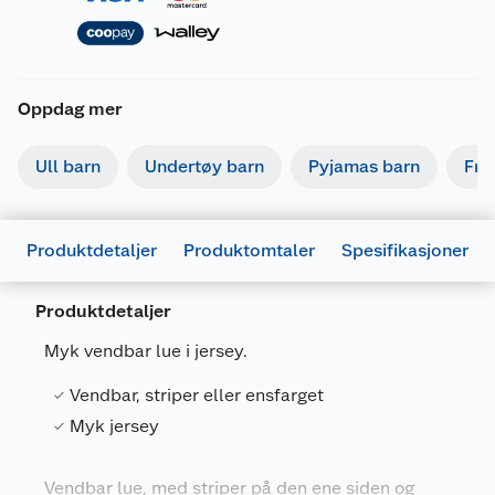
Oppdag mer
Ull barn
Undertøy barn
Pyjamas barn
Fri
Produktdetaljer
Produktomtaler
Spesifikasjoner
Produktdetaljer
Generelt
Myk vendbar lue i jersey.
Artikkelnummer
5714625138530
Vendbar, striper eller ensfarget
Leverandørens artikkelnummer
5452
Myk jersey
Størrelse
48
Farge
BURGUNDER
Vendbar lue, med striper på den ene siden og