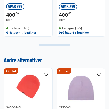
SPAR 299
SPAR 299
400
00
400
00
00
00
699
699
På lager (1-5)
På lager (1-5)
På lager i 7 butikker
På lager i 6 butikker
Andre alternativer
Kundeservice
Outlet
Outlet
Om oss
Kontakt oss
Nyheter
Angre- og returrett
Våre butikker
Reklamasjon og garanti
SKOGSTAD
OKIDOKI
Våre merkevarer
Ofte stilte spørsmål