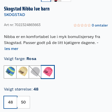
Skogstad Nibba lue barn
SKOGSTAD
Art nr: 7022324865663
☆
☆
☆
☆
☆
0
omtaler
Nibba er en komfortabel lue i myk bomullsjersey fra
Skogstad. Passer godt på de litt kjøligere dagene.
-
les mer
Valgt farge
:
Rosa
Valgt størrelse
:
48
48
50