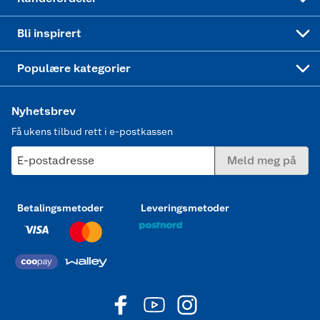
Mer inspirasjon
Symaskin
Bli inspirert
Joggesko dame
Populære kategorier
Nyhetsbrev
Få ukens tilbud rett i e-postkassen
E-postadresse
Meld meg på
Betalingsmetoder
Leveringsmetoder