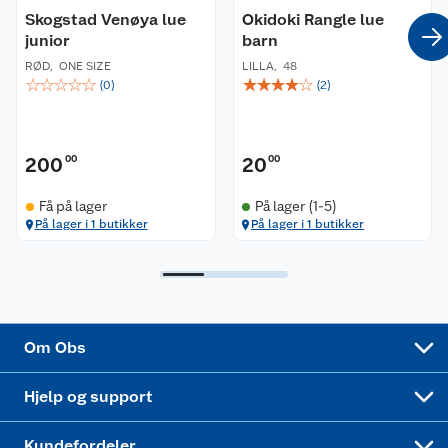
Skogstad Venøya lue
Okidoki Rangle lue
junior
barn
Coop kjeder
Betalingsalternativer
RØD
,
ONE SIZE
LILLA
,
48
☆
☆
☆
☆
☆
☆
☆
☆
☆
☆
(
0
)
(
2
)
Ledige stillinger
Leveringsalternativer
Åpent kjøp
Bærekraft
Pakkesporing
Coop medlem
200
00
20
00
Sikkerhetsdatablad
Sikkerhetsdatablad
Retur av el-avfall
Trampoline
Få på lager
På lager (1-5)
På lager i 1 butikker
På lager i 1 butikker
Samvirkelag
Kjøpsvilkår
Klikk og hent
Festdrakter til hele familien
Hagemøbler og utemøbler
Virksomheten
Personvern
Matvaregaranti
Alt til grillsesongen
Sykler og sykkelutstyr
Sponsorvirksomhet
Cookies
Coop Mastercard
Velg riktig barnesykkel
LEGO
Om Obs
Leveringstid
Coop bedriftskort
Oppskrifter
Høytrykkspyler
Hjelp og support
Min kake
Ukas 4 middagstilbud
Klær
Kundefordeler