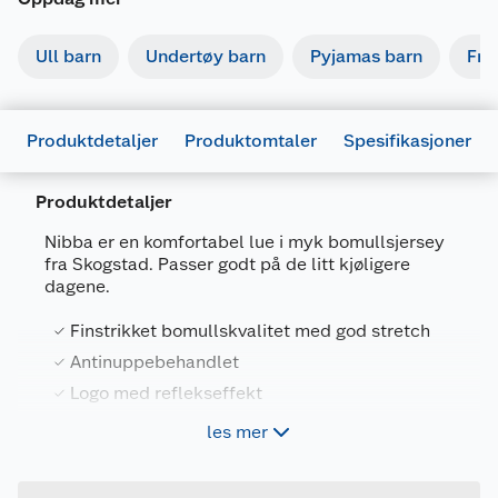
Ull barn
Undertøy barn
Pyjamas barn
Fri
Produktdetaljer
Produktomtaler
Spesifikasjoner
Produktdetaljer
Generelt
Artikkelnummer
7022324865663
Nibba er en komfortabel lue i myk bomullsjersey
fra Skogstad. Passer godt på de litt kjøligere
Leverandørens
237122-
dagene.
artikkelnummer
51596848
Finstrikket bomullskvalitet med god stretch
Størrelse
48
Antinuppebehandlet
Farge
ROSA
Logo med reflekseffekt
Forpakningsmål
Perfekt alternativ når luen i ull blir for varm
les mer
Bruttovekt
0.1 kg
Høyde
1 cm
Denne klassiske luen har en tettsittende