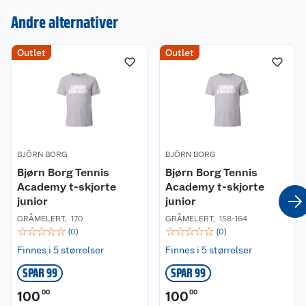
Andre alternativer
Outlet
Outlet
Kundeservice
Om oss
Kontakt oss
Nyheter
Angre- og returrett
BJÖRN BORG
BJÖRN BORG
Våre butikker
Reklamasjon og garanti
Bjørn Borg Tennis
Bjørn Borg Tennis
Academy t-skjorte
Academy t-skjorte
Våre merkevarer
Ofte stilte spørsmål
junior
junior
GRÅMELERT
,
170
GRÅMELERT
,
158-164
Coop kjeder
Betalingsalternativer
☆
☆
☆
☆
☆
☆
☆
☆
☆
☆
(
0
)
(
0
)
Finnes i 5 størrelser
Finnes i 5 størrelser
Ledige stillinger
Leveringsalternativer
Åpent kjøp
SPAR 99
SPAR 99
Bærekraft
Pakkesporing
Coop medlem
100
00
100
00