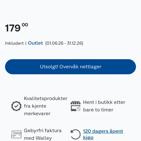
00
179
Outlet
Inkludert i:
(01.06.26 - 31.12.26)
Utsolgt! Overvåk nettlager
Kvalitetsprodukter
Hent i butikk etter
fra kjente
bare to timer
merkevarer
Gebyrfri faktura
120 dagers åpent
kjøp
med Walley