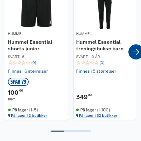
• Fukttransporterende
• Pustende
• Interlock-stoff
• Rund hals
HUMMEL
HUMMEL
Materiale:
Hummel Essential
Hummel Essential
100% resirkulert polyester
shorts junior
treningsbukse barn
SVART
,
6
SVART
,
10 ÅR
Passform:
☆
☆
☆
☆
☆
☆
☆
☆
☆
☆
(
0
)
(
0
)
Regular fit. Rett modell. Normal i størrelsen.
Finnes i 6 størrelser
Finnes i 5 størrelser
Vaskeanvisning:
SPAR 79
Vaskes på 40 grader på normalt vaskeprogram
med lignende farger.
100
00
349
00
00
179
Miljø og bærekraft:
På lager (1-5)
På lager (+100)
Denne t-skjorten er laget av 100% resirkulert
På lager i 2 butikker
På lager i 32 butikker
polyester.