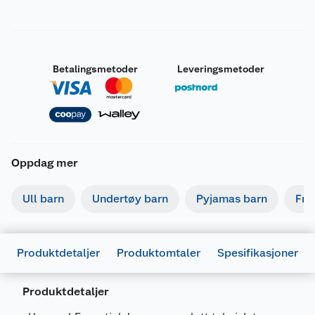
Betalingsmetoder
Leveringsmetoder
Oppdag mer
Ull barn
Undertøy barn
Pyjamas barn
Fri
Produktdetaljer
Produktomtaler
Spesifikasjoner
Produktdetaljer
Generelt