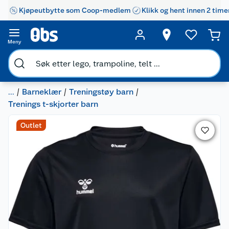
Kjøpeutbytte som Coop-medlem
Klikk og hent innen 2 time
Meny
...
Barneklær
Treningstøy barn
Trenings t-skjorter barn
Outlet