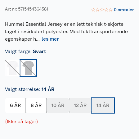
Art nr: 5715454364381
☆
☆
☆
☆
☆
0
omtaler
Hummel Essential Jersey er en lett teknisk t-skjorte
laget i resirkulert polyester. Med fukttransporterende
egenskaper h
...
les mer
Valgt farge
:
Svart
Valgt størrelse
:
14 ÅR
6 ÅR
8 ÅR
10 ÅR
12 ÅR
14 ÅR
(Ikke på lager)