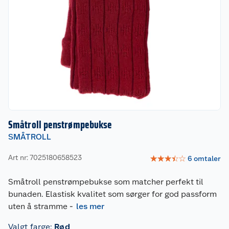
Småtroll penstrømpebukse
SMÅTROLL
Art nr: 7025180658523
☆
☆
☆
☆
☆
6
omtaler
Småtroll penstrømpebukse som matcher perfekt til
bunaden. Elastisk kvalitet som sørger for god passform
uten å stramme
-
les mer
Valgt farge
:
Rød