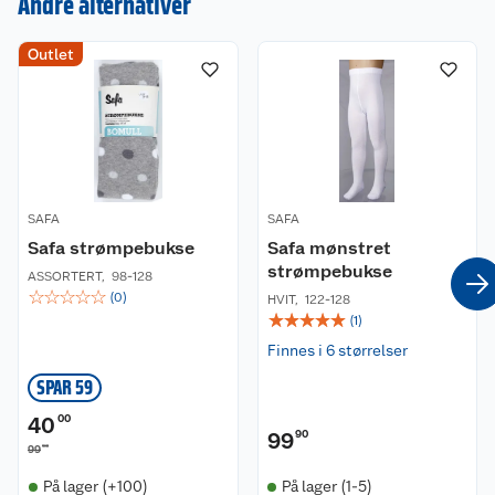
Andre alternativer
Kundeservice
Outlet
Om oss
Kontakt oss
Nyheter
Angre- og returrett
Våre butikker
Reklamasjon og garanti
SAFA
SAFA
Safa strømpebukse
Safa mønstret
Våre merkevarer
Ofte stilte spørsmål
strømpebukse
ASSORTERT
,
98-128
☆
☆
☆
☆
☆
(
0
)
HVIT
,
122-128
Coop kjeder
Betalingsalternativer
☆
☆
☆
☆
☆
(
1
)
Finnes i 6 størrelser
Ledige stillinger
Leveringsalternativer
Åpent kjøp
SPAR 59
Bærekraft
Pakkesporing
Coop medlem
40
00
99
90
90
99
Sikkerhetsdatablad
Sikkerhetsdatablad
Retur av el-avfall
Trampoline
På lager (+100)
På lager (1-5)