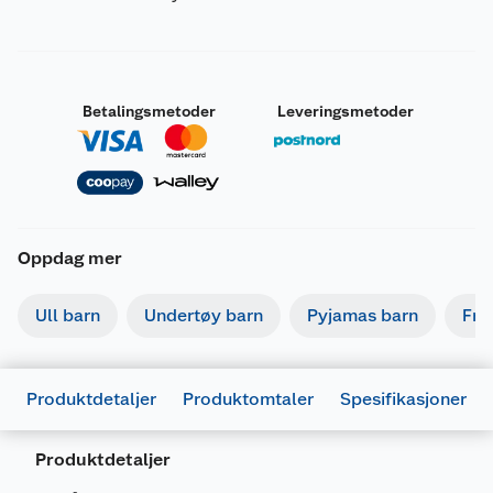
Betalingsmetoder
Leveringsmetoder
Oppdag mer
Ull barn
Undertøy barn
Pyjamas barn
Fri
Produktdetaljer
Produktomtaler
Spesifikasjoner
Produktdetaljer
Generelt