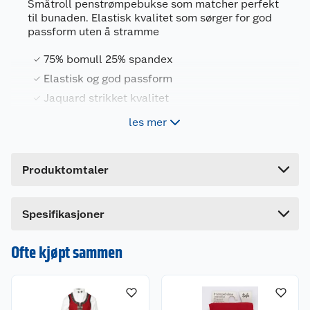
Småtroll penstrømpebukse som matcher perfekt
Artikkelnummer
7025180658523
til bunaden. Elastisk kvalitet som sørger for god
passform uten å stramme
Leverandørens artikkelnummer
145077-74
75% bomull 25% spandex
Størrelse
68-74
Elastisk og god passform
Farge
RØD
Jaquard strikket kvalitet
Forpakningsmål
Myk og behagelig kvalitet
les mer
Bruttovekt
0.11 kg
Høyde
4 cm
Småtroll penstrømpebukse som matcher perfekt
Produktomtaler
til bunaden. Elastisk kvalitet som sørger for god
Lengde
17 cm
passform uten å stramme. Strømpebuksen
passer perfekt til store og små anledninger.
Bredde
9 cm
Klassisk og flott design som er behagelig å ha på
Spesifikasjoner
seg. Kan vaskes på 40 grader.
Ofte kjøpt sammen