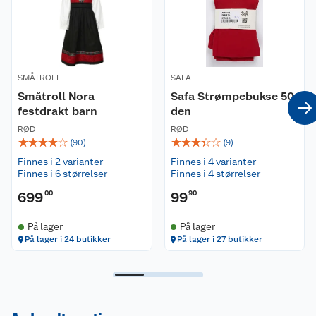
SMÅTROLL
SAFA
Småtroll Nora
Safa Strømpebukse 50
festdrakt barn
den
RØD
RØD
☆
☆
☆
☆
☆
☆
☆
☆
☆
☆
(
90
)
(
9
)
Finnes i 2 varianter
Finnes i 4 varianter
Finnes i 6 størrelser
Finnes i 4 størrelser
699
00
99
90
På lager
På lager
På lager i 24 butikker
På lager i 27 butikker