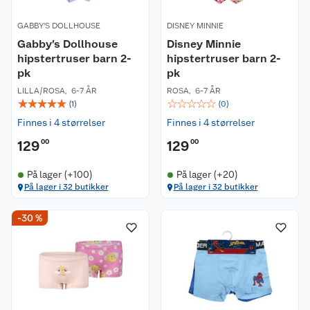
GABBY'S DOLLHOUSE
DISNEY MINNIE
Gabby’s Dollhouse
Disney Minnie
hipstertruser barn 2-
hipstertruser barn 2-
pk
pk
LILLA/ROSA
,
6-7 ÅR
ROSA
,
6-7 ÅR
☆
☆
☆
☆
☆
☆
☆
☆
☆
☆
(
1
)
(
0
)
Finnes i 4 størrelser
Finnes i 4 størrelser
129
00
129
00
På lager (+100)
På lager (+20)
På lager i 32 butikker
På lager i 32 butikker
-30 %
Kundeservice
Om oss
Kontakt oss