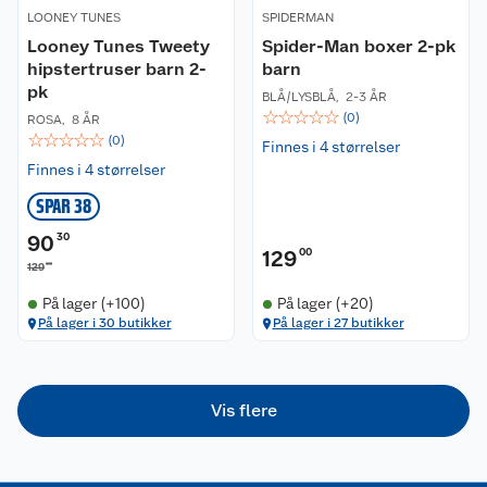
LOONEY TUNES
SPIDERMAN
Nyheter
Angre- og returrett
Looney Tunes Tweety
Spider-Man boxer 2-pk
hipstertruser barn 2-
barn
Våre butikker
Reklamasjon og garanti
pk
BLÅ/LYSBLÅ
,
2-3 ÅR
☆
☆
☆
☆
☆
(
0
)
ROSA
,
8 ÅR
Våre merkevarer
Ofte stilte spørsmål
☆
☆
☆
☆
☆
(
0
)
Finnes i 4 størrelser
Finnes i 4 størrelser
Coop kjeder
Betalingsalternativer
SPAR 38
Ledige stillinger
Leveringsalternativer
Åpent kjøp
90
30
129
00
00
129
Bærekraft
Pakkesporing
Coop medlem
På lager (+100)
På lager (+20)
På lager i 30 butikker
På lager i 27 butikker
Sikkerhetsdatablad
Sikkerhetsdatablad
Retur av el-avfall
Trampoline
Samvirkelag
Kjøpsvilkår
Klikk og hent
Festdrakter til hele familien
Hagemøbler og utemøbler
Vis flere
Virksomheten
Personvern
Matvaregaranti
Alt til grillsesongen
Sykler og sykkelutstyr