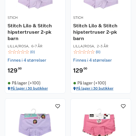
STICH
STICH
Stitch Lilo & Stitch
Stitch Lilo & Stitch
hipstertruser 2-pk
hipstertruser 2-pk
barn
barn
LILLA/ROSA
,
6-7 ÅR
LILLA/ROSA
,
2-3 ÅR
☆
☆
☆
☆
☆
☆
☆
☆
☆
☆
(
0
)
(
0
)
Finnes i 4 størrelser
Finnes i 4 størrelser
129
00
129
00
På lager (+100)
På lager (+100)
På lager i 30 butikker
På lager i 30 butikker