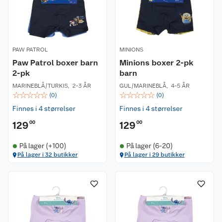
PAW PATROL
MINIONS
Paw Patrol boxer barn
Minions boxer 2-pk
2-pk
barn
MARINEBLÅ/TURKIS
,
2-3 ÅR
GUL/MARINEBLÅ
,
4-5 ÅR
☆
☆
☆
☆
☆
☆
☆
☆
☆
☆
(
0
)
(
0
)
Finnes i 4 størrelser
Finnes i 4 størrelser
129
00
129
00
På lager (+100)
På lager (6-20)
På lager i 32 butikker
På lager i 29 butikker