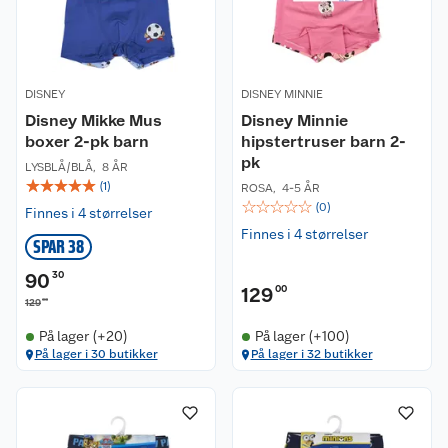
DISNEY
DISNEY MINNIE
Disney Mikke Mus
Disney Minnie
boxer 2-pk barn
hipstertruser barn 2-
pk
LYSBLÅ/BLÅ
,
8 ÅR
☆
☆
☆
☆
☆
(
1
)
ROSA
,
4-5 ÅR
☆
☆
☆
☆
☆
(
0
)
Finnes i 4 størrelser
Finnes i 4 størrelser
SPAR 38
90
30
129
00
00
129
På lager (+20)
På lager (+100)
På lager i 30 butikker
På lager i 32 butikker