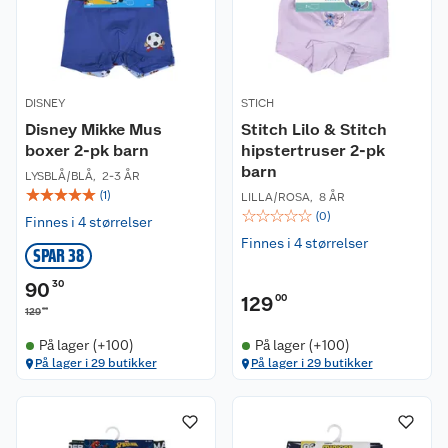
DISNEY
STICH
Disney Mikke Mus
Stitch Lilo & Stitch
boxer 2-pk barn
hipstertruser 2-pk
barn
LYSBLÅ/BLÅ
,
2-3 ÅR
☆
☆
☆
☆
☆
(
1
)
LILLA/ROSA
,
8 ÅR
☆
☆
☆
☆
☆
(
0
)
Finnes i 4 størrelser
Finnes i 4 størrelser
SPAR 38
90
30
129
00
00
129
På lager (+100)
På lager (+100)
På lager i 29 butikker
På lager i 29 butikker