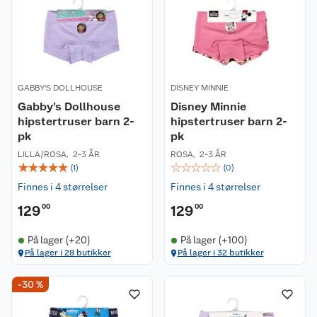
GABBY'S DOLLHOUSE
DISNEY MINNIE
Gabby’s Dollhouse
Disney Minnie
hipstertruser barn 2-
hipstertruser barn 2-
pk
pk
LILLA/ROSA
,
2-3 ÅR
ROSA
,
2-3 ÅR
☆
☆
☆
☆
☆
☆
☆
☆
☆
☆
(
1
)
(
0
)
Finnes i 4 størrelser
Finnes i 4 størrelser
129
00
129
00
På lager (+20)
På lager (+100)
På lager i 28 butikker
På lager i 32 butikker
-30 %