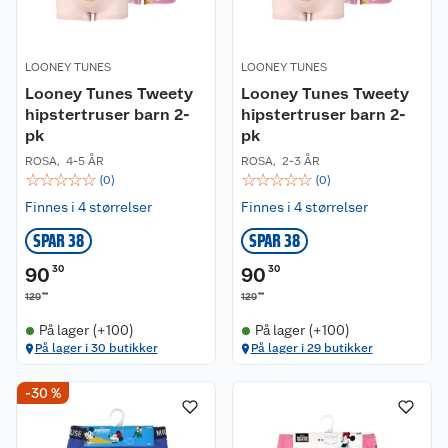
LOONEY TUNES
LOONEY TUNES
Looney Tunes Tweety
Looney Tunes Tweety
hipstertruser barn 2-
hipstertruser barn 2-
pk
pk
ROSA
,
4-5 ÅR
ROSA
,
2-3 ÅR
☆
☆
☆
☆
☆
☆
☆
☆
☆
☆
(
0
)
(
0
)
Finnes i 4 størrelser
Finnes i 4 størrelser
SPAR 38
SPAR 38
90
30
90
30
00
00
129
129
På lager (+100)
På lager (+100)
På lager i 30 butikker
På lager i 29 butikker
-30 %