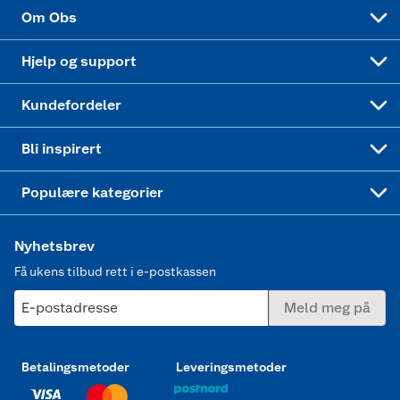
Sponsorvirksomhet
Cookies
Coop Mastercard
Velg riktig barnesykkel
LEGO
Om Obs
Leveringstid
Coop bedriftskort
Oppskrifter
Høytrykkspyler
Hjelp og support
Min kake
Ukas 4 middagstilbud
Klær
Kundefordeler
Mer inspirasjon
Symaskin
Bli inspirert
Joggesko dame
Populære kategorier
Nyhetsbrev
Få ukens tilbud rett i e-postkassen
E-postadresse
Meld meg på
Betalingsmetoder
Leveringsmetoder