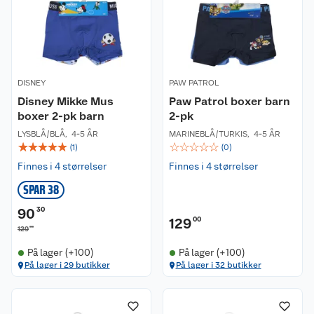
DISNEY
PAW PATROL
Disney Mikke Mus
Paw Patrol boxer barn
boxer 2-pk barn
2-pk
LYSBLÅ/BLÅ
,
4-5 ÅR
MARINEBLÅ/TURKIS
,
4-5 ÅR
☆
☆
☆
☆
☆
☆
☆
☆
☆
☆
(
1
)
(
0
)
Finnes i 4 størrelser
Finnes i 4 størrelser
SPAR 38
90
30
129
00
00
129
På lager (+100)
På lager (+100)
På lager i 29 butikker
På lager i 32 butikker