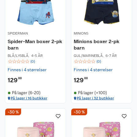
SPIDERMAN
MINIONS
Spider-Man boxer 2-pk
Minions boxer 2-pk
barn
barn
BLÅ/LYSBLÅ
,
4-5 ÅR
GUL/MARINEBLÅ
,
6-7 ÅR
☆
☆
☆
☆
☆
☆
☆
☆
☆
☆
(
0
)
(
0
)
Finnes i 4 størrelser
Finnes i 4 størrelser
129
00
129
00
På lager (6-20)
På lager (+100)
På lager i 16 butikker
På lager i 32 butikker
-30 %
-30 %