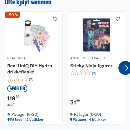
Ofte kjøpt sammen
Passer til barn fra 3 år.
-50 %
REAL UNIQ
ANDRE MERKEVARER
Real UniQ DIY Hydro
Sticky Ninja figurer
drikkeflaske
☆
☆
☆
☆
☆
(
0
)
☆
☆
☆
☆
☆
(
0
)
SPAR 119
119
50
31
90
00
239
På lager (6-20)
På lager (6-20)
På lager i 2 butikker
På lager i 4 butikker