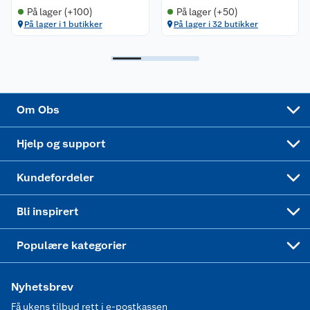
Retur av el-avfall
Trampoline
På lager (+100)
På lager (+50)
På lager i 1 butikker
På lager i 32 butikker
Samvirkelag
Kjøpsvilkår
Klikk og hent
Festdrakter til hele familien
Hagemøbler og utemøbler
Virksomheten
Personvern
Matvaregaranti
Alt til grillsesongen
Sykler og sykkelutstyr
Sponsorvirksomhet
Cookies
Coop Mastercard
Velg riktig barnesykkel
LEGO
Om Obs
Leveringstid
Coop bedriftskort
Oppskrifter
Høytrykkspyler
Hjelp og support
Min kake
Ukas 4 middagstilbud
Klær
Kundefordeler
Mer inspirasjon
Symaskin
Bli inspirert
Joggesko dame
Populære kategorier
Nyhetsbrev
Få ukens tilbud rett i e-postkassen