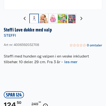
Steffi Love dukke med valp
STEFFI
Art nr: 4006592032708
☆
☆
☆
☆
☆
0
omtaler
Steffi med hunden og valpen i en veske inkludert
tilbehør. 10 deler. 29 cm. Fra 3 år
-
les mer
SPAR 124
50
124
00
249