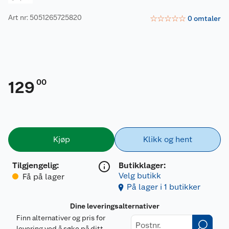
Art nr: 5051265725820
☆
☆
☆
☆
☆
0
omtaler
00
129
Kjøp
Klikk og hent
Tilgjengelig
:
Butikklager:
Velg butikk
Få på lager
På lager i 1 butikker
Dine leveringsalternativer
Finn alternativer og pris for
levering ved å søke på ditt