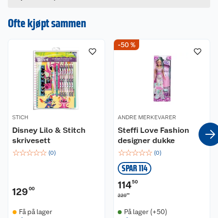
Hvis du kjøper produktet får du invitasjon til å gi
en omtale.
Ofte kjøpt sammen
-50 %
STICH
ANDRE MERKEVARER
Disney Lilo & Stitch
Steffi Love Fashion
skrivesett
designer dukke
☆
☆
☆
☆
☆
☆
☆
☆
☆
☆
(
0
)
(
0
)
SPAR 114
114
50
129
00
00
229
Få på lager
På lager (+50)