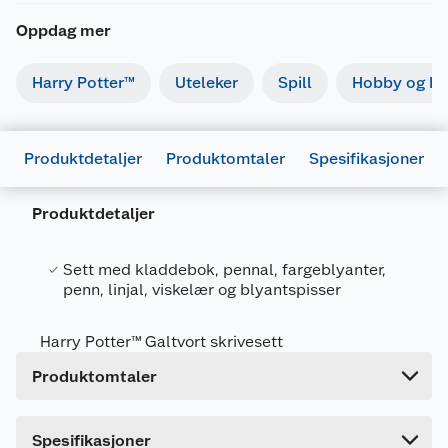
Oppdag mer
Harry Potter™
Uteleker
Spill
Hobby og kre
Produktdetaljer
Produktomtaler
Spesifikasjoner
Generelt
Artikkelnummer
5051265725820
Produktdetaljer
Leverandørens
5051265725820
artikkelnummer
Sett med kladdebok, pennal, fargeblyanter,
penn, linjal, viskelær og blyantspisser
Forpakningsmål
Bruttovekt
0.555 kg
Harry Potter™ Galtvort skrivesett
Høyde
34 cm
Produktomtaler
Lengde
2.5 cm
Bredde
25 cm
Dette produktet har ikke fått noen omtale ennå.
Spesifikasjoner