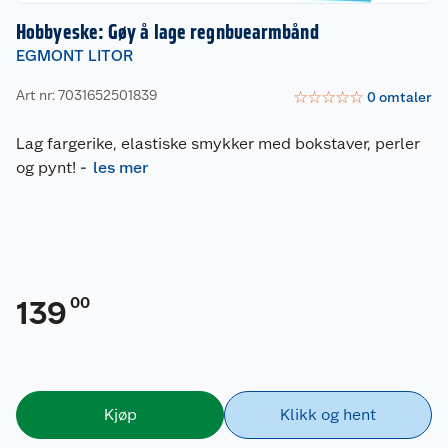
Hobbyeske: Gøy å lage regnbuearmbånd
EGMONT LITOR
Art nr: 7031652501839
☆
☆
☆
☆
☆
0
omtaler
Lag fargerike, elastiske smykker med bokstaver, perler
og pynt!
-
les mer
00
139
Kjøp
Klikk og hent