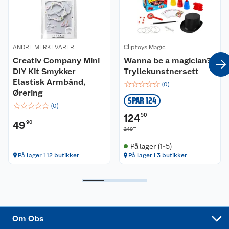
Våre butikker
Reklamasjon og garanti
Våre merkevarer
Ofte stilte spørsmål
ANDRE MERKEVARER
Cliptoys Magic
Creativ Company Mini
Wanna be a magician?
Coop kjeder
Betalingsalternativer
DIY Kit Smykker
Tryllekunstnersett
Elastisk Armbånd,
☆
☆
☆
☆
☆
(
0
)
Ledige stillinger
Leveringsalternativer
Åpent kjøp
Ørering
SPAR 124
☆
☆
☆
☆
☆
(
0
)
Bærekraft
Pakkesporing
Coop medlem
124
50
49
90
00
249
Sikkerhetsdatablad
Sikkerhetsdatablad
Retur av el-avfall
Trampoline
På lager (1-5)
På lager i 12 butikker
På lager i 3 butikker
Samvirkelag
Kjøpsvilkår
Klikk og hent
Festdrakter til hele familien
Hagemøbler og utemøbler
Virksomheten
Personvern
Matvaregaranti
Alt til grillsesongen
Sykler og sykkelutstyr
Sponsorvirksomhet
Cookies
Coop Mastercard
Velg riktig barnesykkel
LEGO
Om Obs