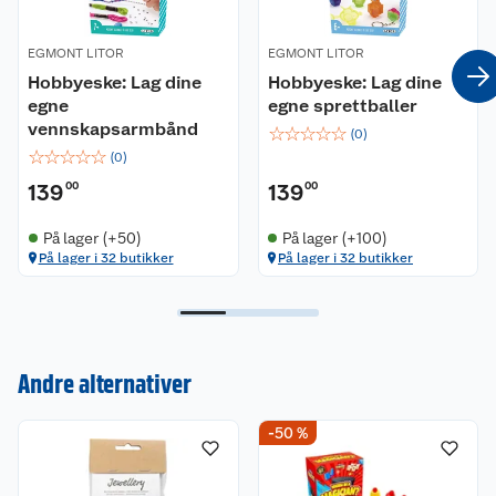
EGMONT LITOR
EGMONT LITOR
Hobbyeske: Lag dine
Hobbyeske: Lag dine
egne
egne sprettballer
vennskapsarmbånd
☆
☆
☆
☆
☆
(
0
)
☆
☆
☆
☆
☆
(
0
)
139
00
139
00
På lager (+50)
På lager (+100)
På lager i 32 butikker
På lager i 32 butikker
Kundeservice
Andre alternativer
Om oss
Kontakt oss
-50 %
Nyheter
Angre- og returrett