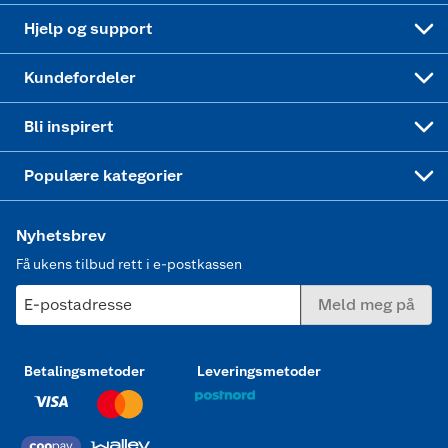
Leveringstid
Coop bedriftskort
Oppskrifter
Høytrykkspyler
Hjelp og support
Min kake
Ukas 4 middagstilbud
Klær
Kundefordeler
Mer inspirasjon
Symaskin
Bli inspirert
Joggesko dame
Populære kategorier
Nyhetsbrev
Få ukens tilbud rett i e-postkassen
E-postadresse
Meld meg på
Betalingsmetoder
Leveringsmetoder