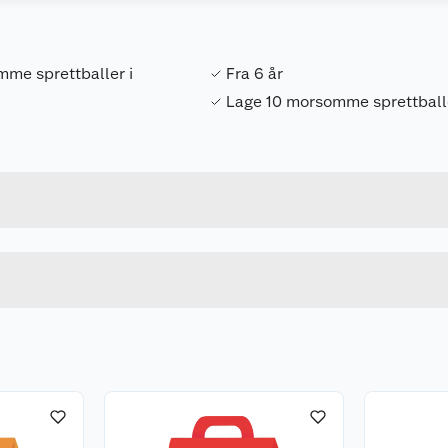
me sprettballer i
Fra 6 år
Lage 10 morsomme sprettball
Forpakningsmål
7031652500474
Bruttovekt
250047
Høyde
Lengde
u kjøper produktet får du invitasjon til å gi en omtale.
Bredde