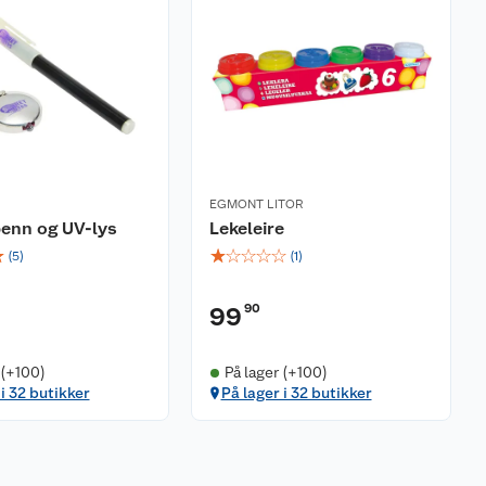
EGMONT LITOR
enn og UV-lys
Lekeleire
☆
☆
☆
☆
☆
☆
(
5
)
(
1
)
90
99
 (+100)
På lager (+100)
 i 32 butikker
På lager i 32 butikker