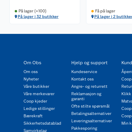
På lager (+100)
Få på lager
På lager i 32 butikker
På lager i 2 butikke
Om Obs
Hjelp og support
Kund
Om oss
Kundeservice
Åpent
Nyheter
Kontakt oss
Coop
Våre butikker
Angre- og returrett
Retur 
Våre merkevarer
Reklamasjon og
Klikk
garanti
Coop kjeder
Matva
Ofte stilte spørsmål
Ledige stillinger
Coop
Betalingsalternativer
Bærekraft
Coop 
Leveringsalternativer
Sikkerhetsdatablad
Min k
Pakkesporing
Samvirkelag