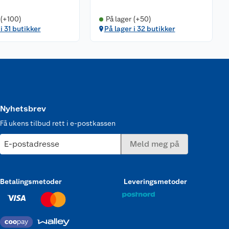
 (+100)
På lager (+50)
i 31 butikker
På lager i 32 butikker
Nyhetsbrev
Få ukens tilbud rett i e-postkassen
E-postadresse
Meld meg på
Betalingsmetoder
Leveringsmetoder