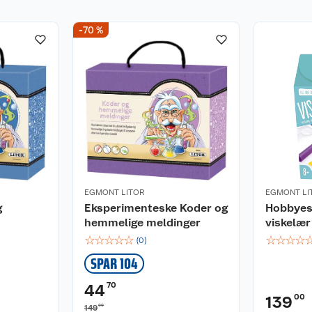
-70 %
EGMONT LITOR
EGMONT LI
g
Eksperimenteske Koder og
Hobbyesk
hemmelige meldinger
viskelær
☆
☆
☆
☆
☆
☆
☆
☆
☆
(
0
)
SPAR 104
70
44
00
139
00
149