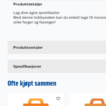
Produktdetaljer
Lag dine egne sprettballer
Med denne hobbyesken kan du enkelt lage 10 morsom
ulike farger og fasonger!
Generelt
Artikkelnummer
Leverandørens artikkelnummer
Produktomtaler
Dette produktet har ikke fått noen omtale ennå. Hvis d
Spesifikasjoner
Ofte kjøpt sammen