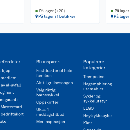
På lager (+20)
På lager
r
På lager i 1 butikker
På lager 
efordeler
Bli inspirert
Populære
kategorier
 kjøp
Festdrakter til hele
familien
Trampoline
 medlem
Alt til grillsesongen
Hagemøbler og
av el-avfall
utemøbler
Velg riktig
 og hent
barnesykkel
Sykler og
regaranti
sykkelutstyr
Oppskrifter
 Mastercard
LEGO
Ukas 4
bedriftskort
middagstilbud
Høytrykkspyler
ake
Mer inspirasjon
Klær