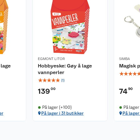
EGMONT LITOR
SIMBA
 lage
Hobbyeske: Gøy å lage
Magisk p
vannperler
☆
☆
☆
☆
☆
☆
☆
☆
☆
(
1
)
00
90
139
74
På lager (+100)
På lager
er
På lager i 31 butikker
På lager