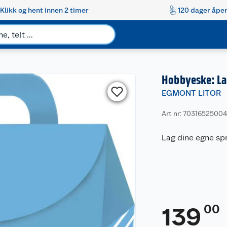
Klikk og hent innen 2 timer
120 dager åpen
Hobbyeske: Lag
EGMONT LITOR
Art nr: 7031652500
Lag dine egne spr
00
139