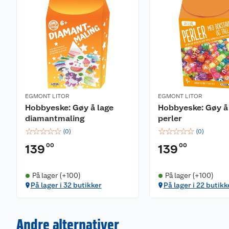
EGMONT LITOR
EGMONT LITOR
Hobbyeske: Gøy å lage
Hobbyeske: Gøy å
diamantmaling
perler
☆
☆
☆
☆
☆
☆
☆
☆
☆
☆
(
0
)
(
0
)
00
00
139
139
På lager (+100)
På lager (+100)
På lager i 32 butikker
På lager i 22 butikk
Andre alternativer