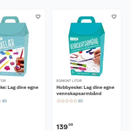
TOR
EGMONT LITOR
e: Lag dine egne
Hobbyeske: Lag dine egne
vennskapsarmbånd
☆
☆
☆
☆
☆
☆
(
0
)
(
0
)
00
139