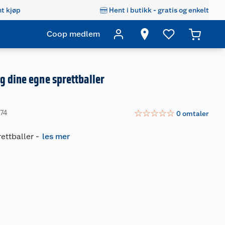
t kjøp
Hent i butikk - gratis og enkelt
Coop medlem
 dine egne sprettballer
☆
☆
☆
☆
☆
474
0
omtaler
ettballer
-
les mer