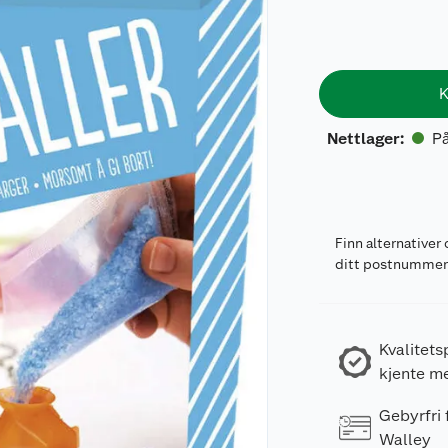
K
På
Nettlager
:
Finn alternativer 
ditt postnumme
Kvalitets
kjente m
Gebyrfri
Walley