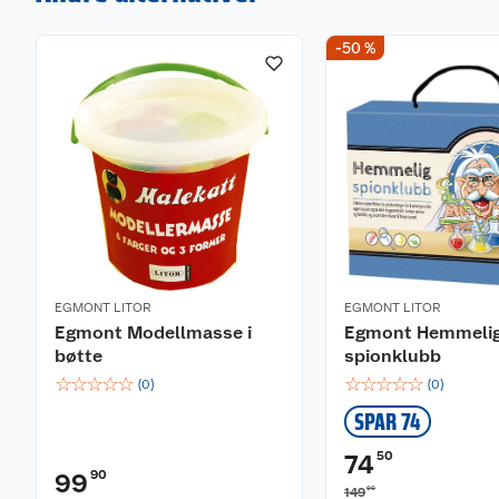
-50 %
EGMONT LITOR
EGMONT LITOR
Egmont Modellmasse i
Egmont Hemmeli
bøtte
spionklubb
☆
☆
☆
☆
☆
☆
☆
☆
☆
☆
(
0
)
(
0
)
SPAR 74
50
74
90
99
00
149