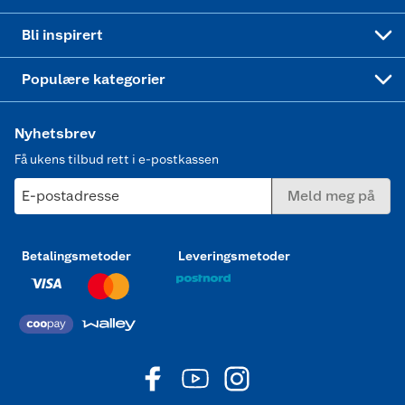
Mer inspirasjon
Symaskin
Bli inspirert
Joggesko dame
Populære kategorier
Nyhetsbrev
Få ukens tilbud rett i e-postkassen
E-postadresse
Meld meg på
Betalingsmetoder
Leveringsmetoder