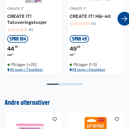
CREATE IT
CREATE IT
CREATE IT!
CREATE IT! Hår-kit
Tatoveringstusjer
☆
☆
☆
☆
☆
(
0
)
☆
☆
☆
☆
☆
(
0
)
SPAR 104
SPAR 49
44
70
49
95
00
90
149
99
På lager (+20)
På lager (1-5)
På lager i 7 butikker
På lager i 4 butikker
Kundeservice
Om oss
Kontakt oss
Nyheter
Angre- og returrett
Andre alternativer
Våre butikker
Reklamasjon og garanti
Våre merkevarer
Ofte stilte spørsmål