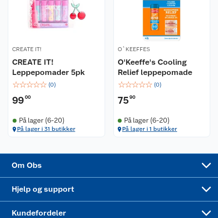
Coop kjeder
Betalingsalternativer
Ledige stillinger
Leveringsalternativer
Åpent kjøp
CREATE IT!
O`KEEFFES
CREATE IT!
O'Keeffe's Cooling
Bærekraft
Pakkesporing
Coop medlem
Leppepomader 5pk
Relief leppepomade
☆
☆
☆
☆
☆
☆
☆
☆
☆
☆
(
0
)
(
0
)
Sikkerhetsdatablad
Sikkerhetsdatablad
Retur av el-avfall
Trampoline
99
00
75
90
Samvirkelag
Kjøpsvilkår
Klikk og hent
Festdrakter til hele familien
Hagemøbler og utemøbler
På lager (6-20)
På lager (6-20)
På lager i 31 butikker
På lager i 1 butikker
Virksomheten
Personvern
Matvaregaranti
Alt til grillsesongen
Sykler og sykkelutstyr
Sponsorvirksomhet
Cookies
Coop Mastercard
Velg riktig barnesykkel
LEGO
Om Obs
Leveringstid
Coop bedriftskort
Oppskrifter
Høytrykkspyler
Hjelp og support
Min kake
Ukas 4 middagstilbud
Klær
Kundefordeler