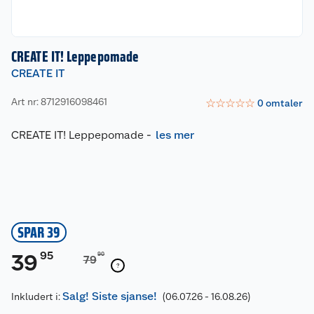
CREATE IT! Leppepomade
CREATE IT
Art nr: 8712916098461
☆
☆
☆
☆
☆
0
omtaler
CREATE IT! Leppepomade
-
les mer
SPAR 39
95
39
90
79
Salg! Siste sjanse!
Inkludert i:
(06.07.26 - 16.08.26)