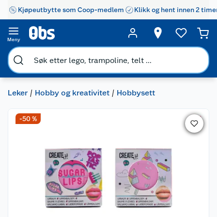
Kjøpeutbytte som Coop-medlem
Klikk og hent innen 2 time
Meny
Leker
Hobby og kreativitet
Hobbysett
-50 %