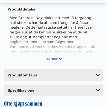
Produktdetaljer
Med Create it! Neglelakksett med 16 farger og
nail stickers har du alt som trengs for å fikse
neglene. Dette fantastiske settet har flere lyse
Generelt
farger, slik at du kan være sikker på at du vil
skille deg ut. Kompletter neglene med
Artikkelnummer
8719668006232
negleklistremerkene som følger med.
Leverandørens artikkelnummer
84515B
Sammen med vennene dine kan dere lage en lek
med neglelakken, slik at dere kan bestemme for
Forpakningsmål
hverandre hvilken de skal ha på. Hva er
les mer
morsommere enn å male hverandres negler?
Bruttovekt
0.3 kg
Høyde
3 cm
Sett à 16 neglelakker
Produktomtaler
Passer for barn fra 6 år
Lengde
21.8 cm
Bredde
21.8 cm
Spesifikasjoner
Settet inneholder
• Seksten forskjellige neglelakkfarger
• Nails stickers
Ofte kjøpt sammen