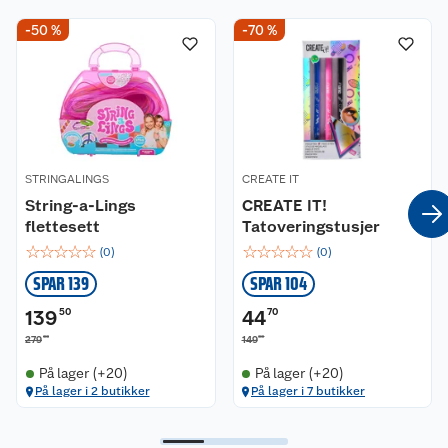
-50 %
-70 %
STRINGALINGS
CREATE IT
String-a-Lings
CREATE IT!
flettesett
Tatoveringstusjer
☆
☆
☆
☆
☆
☆
☆
☆
☆
☆
(
0
)
(
0
)
SPAR 139
SPAR 104
139
50
44
70
00
00
279
149
På lager (+20)
På lager (+20)
På lager i 2 butikker
På lager i 7 butikker