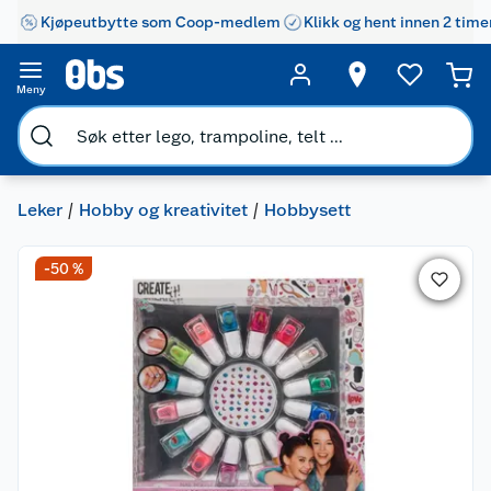
Kjøpeutbytte som Coop-medlem
Klikk og hent innen 2 time
Meny
Leker
Hobby og kreativitet
Hobbysett
-50 %