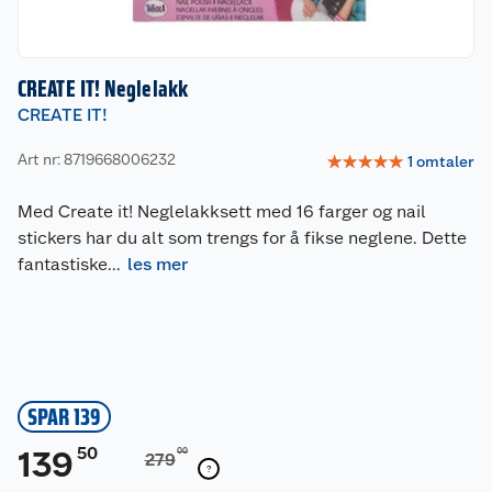
CREATE IT! Neglelakk
CREATE IT!
Art nr: 8719668006232
☆
☆
☆
☆
☆
1
omtaler
Med Create it! Neglelakksett med 16 farger og nail
stickers har du alt som trengs for å fikse neglene. Dette
fantastiske
...
les mer
SPAR 139
50
139
00
279