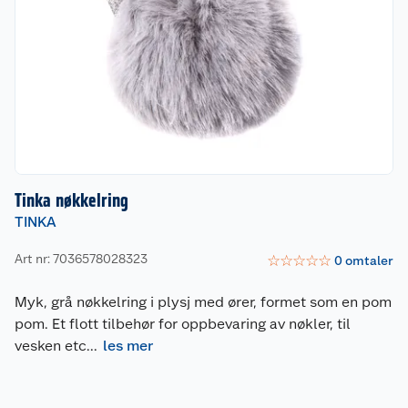
Tinka nøkkelring
TINKA
Art nr: 7036578028323
☆
☆
☆
☆
☆
0
omtaler
Myk, grå nøkkelring i plysj med ører, formet som en pom
pom. Et flott tilbehør for oppbevaring av nøkler, til
vesken etc
...
les mer