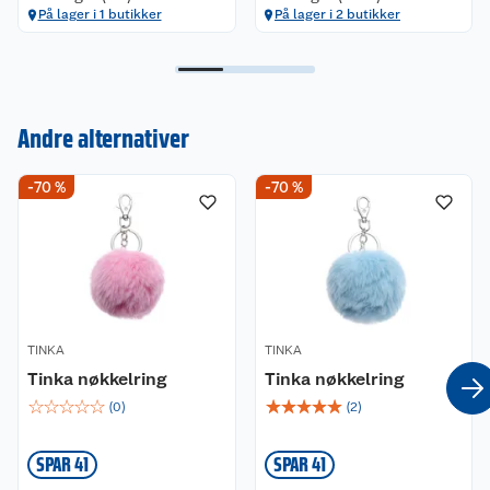
På lager i 1 butikker
På lager i 2 butikker
Kundeservice
Andre alternativer
Om oss
Kontakt oss
-70 %
-70 %
Nyheter
Angre- og returrett
Våre butikker
Reklamasjon og garanti
Våre merkevarer
Ofte stilte spørsmål
TINKA
TINKA
Tinka nøkkelring
Tinka nøkkelring
Coop kjeder
Betalingsalternativer
☆
☆
☆
☆
☆
☆
☆
☆
☆
☆
(
0
)
(
2
)
Ledige stillinger
Leveringsalternativer
Åpent kjøp
SPAR 41
SPAR 41