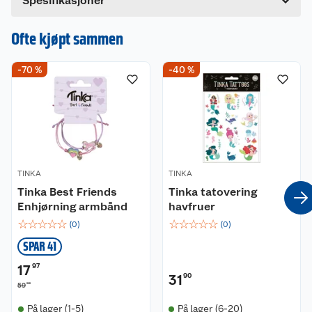
Spesifikasjoner
Hvis du kjøper produktet får du invitasjon til å gi
en omtale.
Ofte kjøpt sammen
-70 %
-40 %
TINKA
TINKA
Tinka Best Friends
Tinka tatovering
Enhjørning armbånd
havfruer
☆
☆
☆
☆
☆
☆
☆
☆
☆
☆
(
0
)
(
0
)
SPAR 41
17
97
31
90
90
59
På lager (1-5)
På lager (6-20)