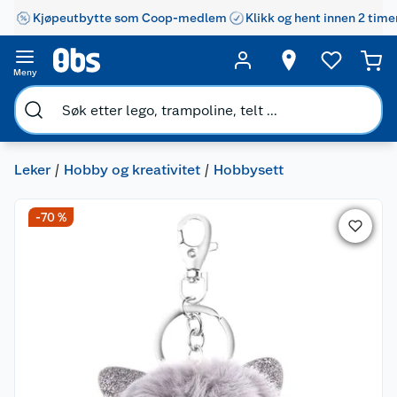
Kjøpeutbytte som Coop-medlem
Klikk og hent innen 2 time
Meny
Leker
Hobby og kreativitet
Hobbysett
-70 %