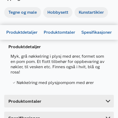
Tegne og male
Hobbysett
Kunstartikler
Produktdetaljer
Produktomtaler
Spesifikasjoner
Produktdetaljer
Generelt
Myk, grå nøkkelring i plysj med ører, formet som
Artikkelnummer
7036578028323
en pom pom. Et flott tilbehør for oppbevaring av
nøkler, til vesken etc. Finnes også i hvit, blå og
Leverandørens artikkelnummer
8-802832
rosa!
Forpakningsmål
Nøkkelring med plysjpompom med ører
Bruttovekt
0.025 kg
Høyde
10 cm
Produktomtaler
Lengde
7 cm
Bredde
7.5 cm
Dette produktet har ikke fått noen omtale ennå.