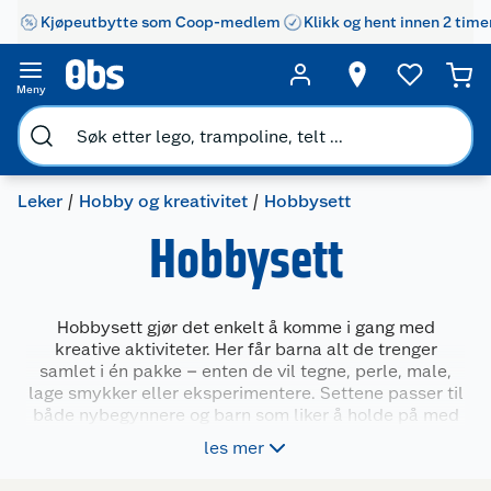
Kjøpeutbytte som Coop-medlem
Klikk og hent innen 2 time
Meny
Leker
Hobby og kreativitet
Hobbysett
Hobbysett
Hobbysett gjør det enkelt å komme i gang med
kreative aktiviteter. Her får barna alt de trenger
samlet i én pakke – enten de vil tegne, perle, male,
lage smykker eller eksperimentere. Settene passer til
både nybegynnere og barn som liker å holde på med
små prosjekter. De gir inspirasjon, tydelige oppgaver
les mer
og rom for egen utforskning. Perfekt for rolige stunder
hjemme, på hytta eller i bursdager.