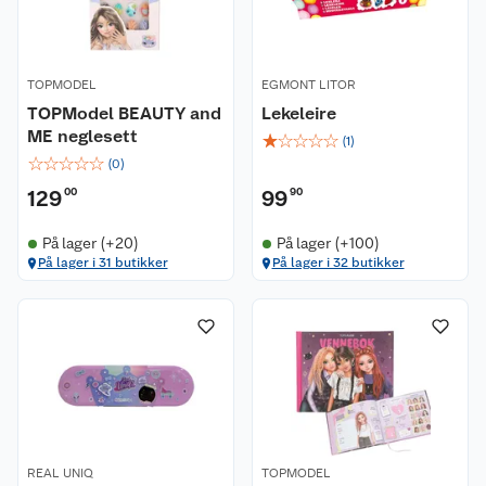
TOPMODEL
EGMONT LITOR
TOPModel BEAUTY and
Lekeleire
ME neglesett
☆
☆
☆
☆
☆
(
1
)
☆
☆
☆
☆
☆
(
0
)
129
00
99
90
På lager (+20)
På lager (+100)
På lager i 31 butikker
På lager i 32 butikker
REAL UNIQ
TOPMODEL