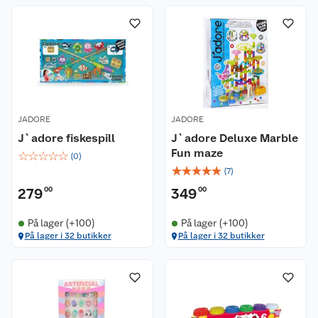
JADORE
JADORE
J`adore fiskespill
J`adore Deluxe Marble
Fun maze
☆
☆
☆
☆
☆
(
0
)
☆
☆
☆
☆
☆
(
7
)
279
00
349
00
På lager (+100)
På lager (+100)
På lager i 32 butikker
På lager i 32 butikker