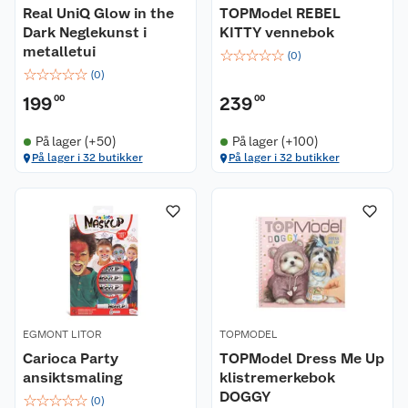
Real UniQ Glow in the
TOPModel REBEL
Dark Neglekunst i
KITTY vennebok
metalletui
☆
☆
☆
☆
☆
(
0
)
☆
☆
☆
☆
☆
(
0
)
199
00
239
00
På lager (+50)
På lager (+100)
På lager i 32 butikker
På lager i 32 butikker
EGMONT LITOR
TOPMODEL
Carioca Party
TOPModel Dress Me Up
ansiktsmaling
klistremerkebok
DOGGY
☆
☆
☆
☆
☆
(
0
)