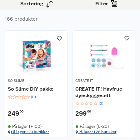
Sortering
Filter
166 produkter
SO SLIME
CREATE IT
So Slime DIY pakke
CREATE IT! Havfrue
øyeskyggesett
☆
☆
☆
☆
☆
(
0
)
☆
☆
☆
☆
☆
(
0
)
249
00
299
00
På lager (+100)
På lager (6-20)
På lager i 29 butikker
På lager i 26 butikker