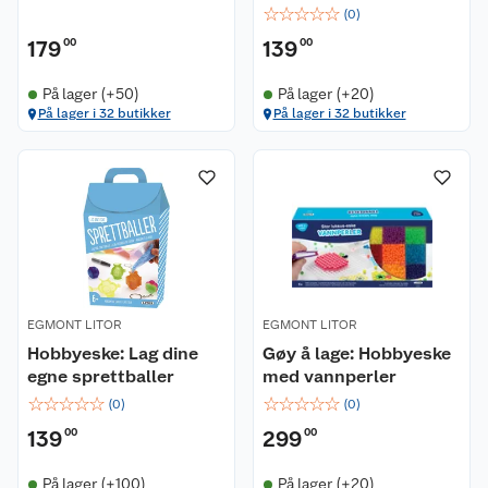
☆
☆
☆
☆
☆
(
0
)
179
00
139
00
På lager (+50)
På lager (+20)
På lager i 32 butikker
På lager i 32 butikker
EGMONT LITOR
EGMONT LITOR
Hobbyeske: Lag dine
Gøy å lage: Hobbyeske
egne sprettballer
med vannperler
☆
☆
☆
☆
☆
☆
☆
☆
☆
☆
(
0
)
(
0
)
139
00
299
00
På lager (+100)
På lager (+20)