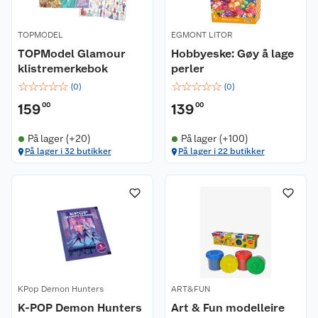
TOPMODEL
EGMONT LITOR
TOPModel Glamour
Hobbyeske: Gøy å lage
klistremerkebok
perler
☆
☆
☆
☆
☆
☆
☆
☆
☆
☆
(
0
)
(
0
)
159
00
139
00
På lager (+20)
På lager (+100)
Kundeservice
På lager i 32 butikker
På lager i 22 butikker
Om oss
Kontakt oss
Nyheter
Angre- og returrett
Våre butikker
Reklamasjon og garanti
Våre merkevarer
Ofte stilte spørsmål
KPop Demon Hunters
ART&FUN
K-POP Demon Hunters
Art & Fun modelleire
Coop kjeder
Betalingsalternativer