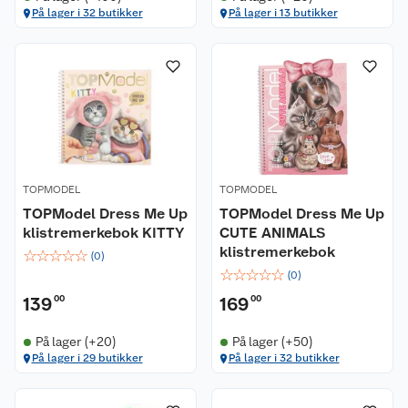
På lager i 32 butikker
På lager i 13 butikker
TOPMODEL
TOPMODEL
TOPModel Dress Me Up
TOPModel Dress Me Up
klistremerkebok KITTY
CUTE ANIMALS
klistremerkebok
☆
☆
☆
☆
☆
(
0
)
☆
☆
☆
☆
☆
(
0
)
139
00
169
00
På lager (+20)
På lager (+50)
På lager i 29 butikker
På lager i 32 butikker