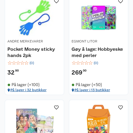
ANDRE MERKEVARER
EGMONT LITOR
Pocket Money sticky
Gøy å lage: Hobbyeske
hands 2pk
med perler
☆
☆
☆
☆
☆
☆
☆
☆
☆
☆
(
0
)
(
0
)
32
90
269
00
På lager (+100)
På lager (+50)
På lager i 32 butikker
På lager i 13 butikker