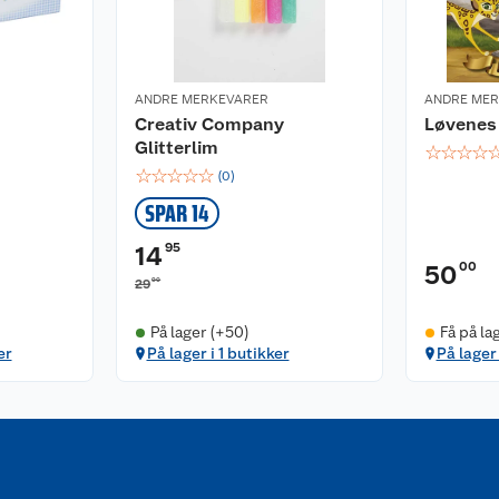
ANDRE MERKEVARER
ANDRE ME
Creativ Company
Løvenes
Glitterlim
☆
☆
☆
☆
☆
☆
☆
☆
☆
(
0
)
SPAR 14
95
14
00
50
90
29
På lager (+50)
Få på la
er
På lager i 1 butikker
På lager 