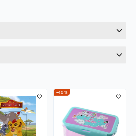
0.04 kg
1.4 cm
24.6 cm
6.6 cm
-40 %