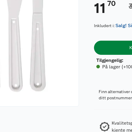
70
11
Salg! S
Inkludert i:
K
Tilgjengelig
:
På lager (+10
Finn alternativer 
ditt postnumme
Kvalitets
kjente m