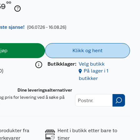
00
39
iste sjanse!
(06.07.26 - 16.08.26)
jøp
Klikk og hent
Butikklager:
Velg butikk
0)
På lager i 1
butikker
Dine leveringsalternativer
og pris for levering ved å søke på
r
produkter fra
Hent i butikk etter bare to
erkevarer
timer