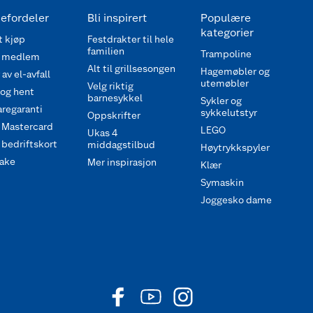
efordeler
Bli inspirert
Populære
kategorier
 kjøp
Festdrakter til hele
familien
Trampoline
 medlem
Alt til grillsesongen
Hagemøbler og
av el-avfall
utemøbler
Velg riktig
 og hent
barnesykkel
Sykler og
regaranti
sykkelutstyr
Oppskrifter
 Mastercard
LEGO
Ukas 4
bedriftskort
middagstilbud
Høytrykkspyler
ake
Mer inspirasjon
Klær
Symaskin
Joggesko dame