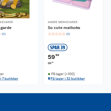
RKEVARER
ANDRE MERKEVARER
 garde
So cute matboks
☆
☆
☆
☆
☆
☆
(
0
)
(
0
)
SPAR 39
94
59
90
99
ger
På lager (+100)
i 7 butikker
På lager i 32 butikker