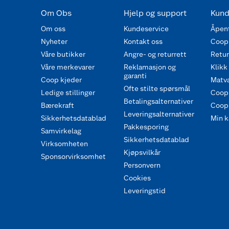
Om Obs
Hjelp og support
Kund
Om oss
Kundeservice
Åpent
Nyheter
Kontakt oss
Coop
Våre butikker
Angre- og returrett
Retur 
Våre merkevarer
Reklamasjon og
Klikk
garanti
Coop kjeder
Matva
Ofte stilte spørsmål
Ledige stillinger
Coop
Betalingsalternativer
Bærekraft
Coop 
Leveringsalternativer
Sikkerhetsdatablad
Min k
Pakkesporing
Samvirkelag
Sikkerhetsdatablad
Virksomheten
Kjøpsvilkår
Sponsorvirksomhet
Personvern
Cookies
Leveringstid