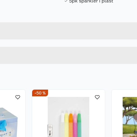
5pk sparkler i plast
Forpakningsmål
5707167279106
Bruttovekt
923230
Høyde
Lengde
Bredde
-50 %