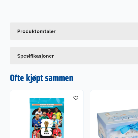
Generelt
Artikkelnummer
Leverandørens artikkelnummer
Produktomtaler
Spesifikasjoner
Ofte kjøpt sammen