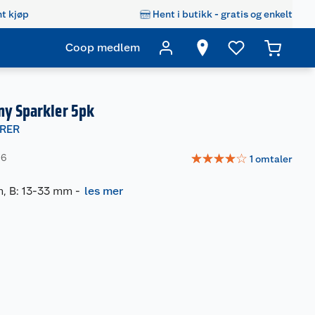
t kjøp
Hent i butikk - gratis og enkelt
Coop medlem
ny Sparkler 5pk
RER
☆
☆
☆
☆
☆
06
1
omtaler
cm, B: 13-33 mm
-
les mer