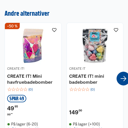
Kundeservice
Andre alternativer
Om oss
Kontakt oss
-50 %
Nyheter
Angre- og returrett
Våre butikker
Reklamasjon og garanti
Våre merkevarer
Ofte stilte spørsmål
CREATE IT!
CREATE IT
CREATE IT! Mini
CREATE IT! mini
Coop kjeder
Betalingsalternativer
havfruebadebomber
badebomber
☆
☆
☆
☆
☆
☆
☆
☆
☆
☆
(
0
)
(
0
)
Ledige stillinger
Leveringsalternativer
Åpent kjøp
SPAR 49
Bærekraft
Pakkesporing
Coop medlem
49
95
149
00
90
99
Sikkerhetsdatablad
Sikkerhetsdatablad
Retur av el-avfall
Trampoline
På lager (6-20)
På lager (+100)