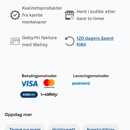
Kvalitetsprodukter
Hent i butikk etter
fra kjente
bare to timer
merkevarer
Gebyrfri faktura
120 dagers åpent
kjøp
med Walley
Betalingsmetoder
Leveringsmetoder
Oppdag mer
Tegne og male
Hobbysett
Kunstartikler