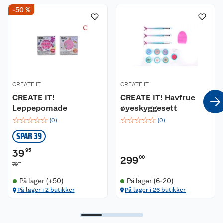
-50 %
CREATE IT
CREATE IT
CREATE IT!
CREATE IT! Havfrue
Leppepomade
øyeskyggesett
☆
☆
☆
☆
☆
☆
☆
☆
☆
☆
(
0
)
(
0
)
SPAR 39
39
95
299
00
90
79
På lager (+50)
På lager (6-20)
På lager i 2 butikker
På lager i 26 butikker