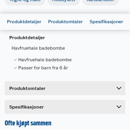
Produktdetaljer
Produktomtaler
Spesifikasjoner
Generelt
Produktdetaljer
Artikkelnummer
8719668009141
Havfruehale badebombe
Leverandørens artikkelnummer
84620
Havfruehale badebombe
Forpakningsmål
Passer for barn fra 6 år
Bruttovekt
0.08 kg
Høyde
1.8 cm
Produktomtaler
Lengde
9.2 cm
Bredde
4.2 cm
Dette produktet har ikke fått noen omtale ennå.
Spesifikasjoner
Hvis du kjøper produktet får du invitasjon til å gi
en omtale.
Ofte kjøpt sammen