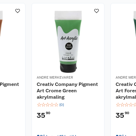
ANDRE MERKEVARER
ANDRE ME
 Pigment
Creativ Company Pigment
Creativ
Art Crome Green
Art Fore
akrylmaling
akrylmal
☆
☆
☆
☆
☆
☆
☆
☆
☆
(
0
)
90
90
35
35