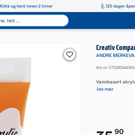
Klikk og hent innen 2 timer
120 dager åpen
Creativ Compa
ANDRE MERKEVA
Art nr: 57128544061
Vannbasert akrylm
les mer
90