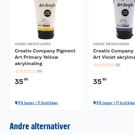
ANDRE MERKEVARER
ANDRE MERKEVARER
Creativ Company Pigment
Creativ Company
Art Primary Yellow
Art Violet akrylm
akrylmaling
☆
☆
☆
☆
☆
(
0
)
☆
☆
☆
☆
☆
(
0
)
90
90
35
35
På lager i 11 butikker
På lager i 11 butikke
Andre alternativer