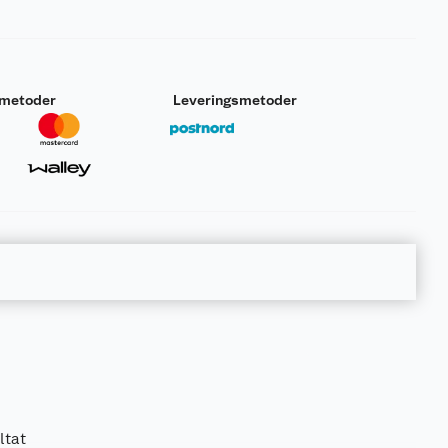
smetoder
Leveringsmetoder
ltat