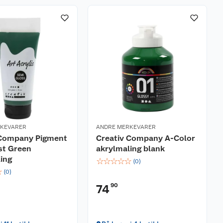
RKEVARER
ANDRE MERKEVARER
 Company Pigment
Creativ Company A-Color
st Green
akrylmaling blank
ing
☆
☆
☆
☆
☆
(
0
)
☆
(
0
)
90
74