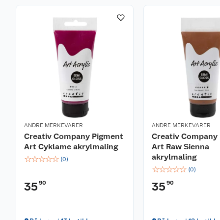
ANDRE MERKEVARER
ANDRE MERKEVARER
Creativ Company Pigment
Creativ Company
Art Cyklame akrylmaling
Art Raw Sienna
akrylmaling
☆
☆
☆
☆
☆
(
0
)
☆
☆
☆
☆
☆
(
0
)
90
90
35
35