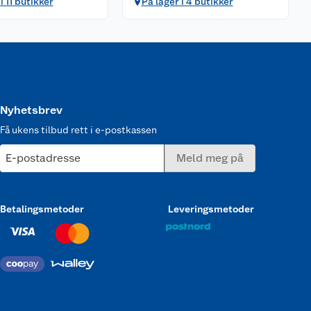
i 11 butikker
På lager i 4 butikker
Nyhetsbrev
Få ukens tilbud rett i e-postkassen
E-postadresse
Meld meg på
Betalingsmetoder
Leveringsmetoder