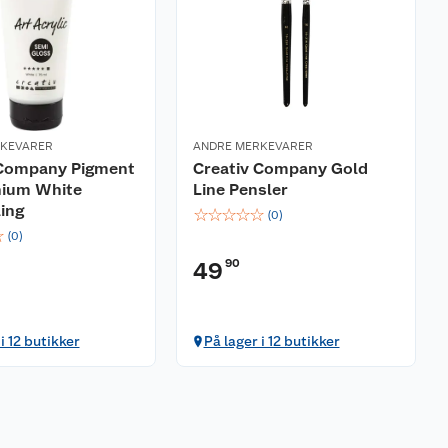
RKEVARER
ANDRE MERKEVARER
 Company Pigment
Creativ Company Gold
nium White
Line Pensler
ing
☆
☆
☆
☆
☆
(
0
)
☆
(
0
)
90
49
i 12 butikker
På lager i 12 butikker