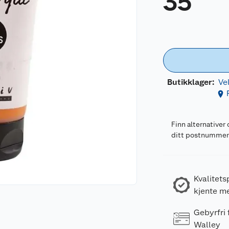
35
Butikklager:
Ve
Finn alternativer 
ditt postnumme
Kvalitets
kjente m
Gebyrfri
Walley