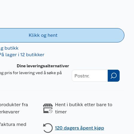
Klikk og hent
lg butikk
På lager i 12 butikker
Dine leveringsalternativer
og pris for levering ved å søke på
r
produkter fra
Hent i butikk etter bare to
erkevarer
timer
 faktura med
120 dagers åpent kjøp