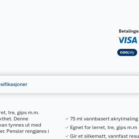
Betaling
sifikasjoner
et, tre, gips m.m.
kthet. Denne
75 ml vannbasert akrylmaling
 kan tynnes ut med
Egnet for lerret, tre, gips m.m
r. Pensler rengjøres i
Gir et silkematt, vannfast resu