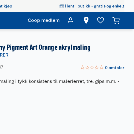
t kjøp
Hent i butikk - gratis og enkelt
Coop medlem
ny Pigment Art Orange akrylmaling
RER
☆
☆
☆
☆
☆
47
0
omtaler
aling i tykk konsistens til malerlerret, tre, gips m.m.
-