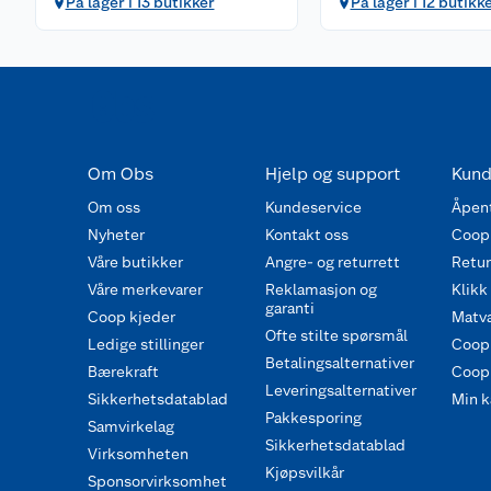
På lager i 13 butikker
På lager i 12 butikk
Om Obs
Hjelp og support
Kund
Om oss
Kundeservice
Åpent
Nyheter
Kontakt oss
Coop
Våre butikker
Angre- og returrett
Retur 
Våre merkevarer
Reklamasjon og
Klikk
garanti
Coop kjeder
Matva
Ofte stilte spørsmål
Ledige stillinger
Coop
Betalingsalternativer
Bærekraft
Coop 
Leveringsalternativer
Sikkerhetsdatablad
Min k
Pakkesporing
Samvirkelag
Sikkerhetsdatablad
Virksomheten
Kjøpsvilkår
Sponsorvirksomhet