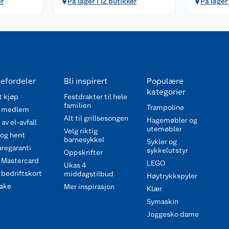
er
På lager i 12 butikker
På lager 
efordeler
Bli inspirert
Populære
kategorier
 kjøp
Festdrakter til hele
familien
Trampoline
 medlem
Alt til grillsesongen
Hagemøbler og
av el-avfall
utemøbler
Velg riktig
 og hent
barnesykkel
Sykler og
regaranti
sykkelutstyr
Oppskrifter
 Mastercard
LEGO
Ukas 4
bedriftskort
middagstilbud
Høytrykkspyler
ake
Mer inspirasjon
Klær
Symaskin
Joggesko dame