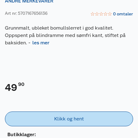
ANDRE MERKEVARER
Art nr: 5707167656136
☆
☆
☆
☆
☆
0
omtaler
Grunnmalt, ubleket bomullslerret i god kvalitet.
Oppspent på blindramme med sømfri kant, stiftet på
baksiden.
-
les mer
90
49
Klikk og hent
Butikklager: