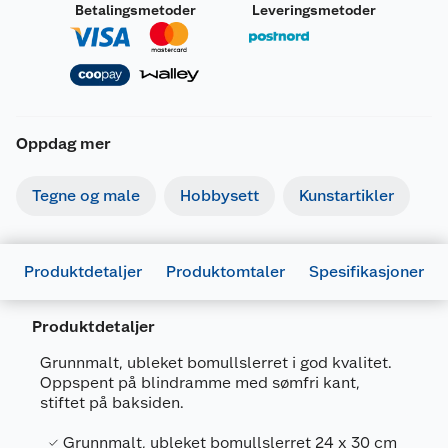
Betalingsmetoder
Leveringsmetoder
Oppdag mer
Tegne og male
Hobbysett
Kunstartikler
Produktdetaljer
Produktomtaler
Spesifikasjoner
Produktdetaljer
Generelt
Artikkelnummer
5707167656136
Grunnmalt, ubleket bomullslerret i god kvalitet.
Oppspent på blindramme med sømfri kant,
Leverandørens artikkelnummer
923156
stiftet på baksiden.
Forpakningsmål
Grunnmalt, ubleket bomullslerret 24 x 30 cm