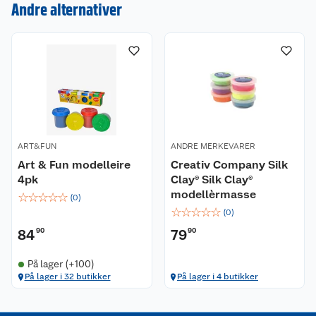
Andre alternativer
Nyheter
Angre- og returrett
Våre butikker
Reklamasjon og garanti
Våre merkevarer
Ofte stilte spørsmål
Coop kjeder
Betalingsalternativer
ART&FUN
ANDRE MERKEVARER
Ledige stillinger
Leveringsalternativer
Åpent kjøp
Art & Fun modelleire
Creativ Company Silk
4pk
Clay® Silk Clay®
Bærekraft
Pakkesporing
Coop medlem
modellèrmasse
☆
☆
☆
☆
☆
(
0
)
☆
☆
☆
☆
☆
(
0
)
Sikkerhetsdatablad
Sikkerhetsdatablad
Retur av el-avfall
Trampoline
84
90
79
90
Samvirkelag
Kjøpsvilkår
Klikk og hent
Festdrakter til hele familien
Hagemøbler og utemøbler
På lager (+100)
På lager i 32 butikker
På lager i 4 butikker
Virksomheten
Personvern
Matvaregaranti
Alt til grillsesongen
Sykler og sykkelutstyr