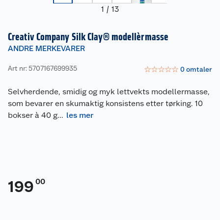
1
/
13
Creativ Company Silk Clay® modellèrmasse
ANDRE MERKEVARER
Art nr: 5707167699935
☆
☆
☆
☆
☆
0
omtaler
Selvherdende, smidig og myk lettvekts modellermasse,
som bevarer en skumaktig konsistens etter tørking. 10
bokser à 40 g
...
les mer
00
199