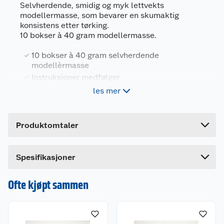
Selvherdende, smidig og myk lettvekts
modellermasse, som bevarer en skumaktig
konsistens etter tørking.
Generelt
10 bokser à 40 gram modellermasse.
Artikkelnummer
5707167699935
10 bokser à 40 gram selvherdende
Leverandørens artikkelnummer
923046
modellèrmasse
Instruksjoner medfølger
Forpakningsmål
les mer
Passer for barn fra 3 år
Bruttovekt
0.675 kg
Høyde
7.5 cm
Produktomtaler
Lengde
22.5 cm
Bredde
17.5 cm
Dette produktet har ikke fått noen omtale ennå.
Spesifikasjoner
Hvis du kjøper produktet får du invitasjon til å gi
en omtale.
Ofte kjøpt sammen