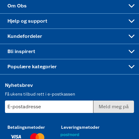
Sponsorvirksomhet
Cookies
Coop Mastercard
Velg riktig barnesykkel
LEGO
Om Obs
Leveringstid
Coop bedriftskort
Oppskrifter
Høytrykkspyler
Hjelp og support
Min kake
Ukas 4 middagstilbud
Klær
Kundefordeler
Mer inspirasjon
Symaskin
Bli inspirert
Joggesko dame
Populære kategorier
Nyhetsbrev
Få ukens tilbud rett i e-postkassen
E-postadresse
Meld meg på
Betalingsmetoder
Leveringsmetoder