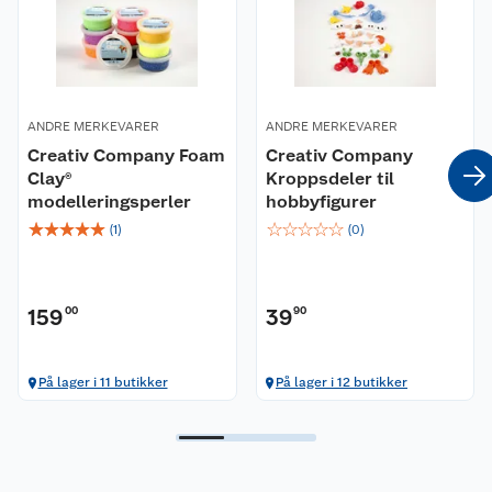
ANDRE MERKEVARER
ANDRE MERKEVARER
Creativ Company Foam
Creativ Company
Clay®
Kroppsdeler til
modelleringsperler
hobbyfigurer
☆
☆
☆
☆
☆
☆
☆
☆
☆
☆
(
1
)
(
0
)
159
00
39
90
På lager i 11 butikker
På lager i 12 butikker
Kundeservice
Om oss
Kontakt oss