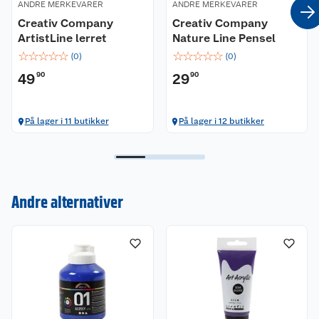
ANDRE MERKEVARER
ANDRE MERKEVARER
Creativ Company
Creativ Company
ArtistLine lerret
Nature Line Pensel
☆
☆
☆
☆
☆
☆
☆
☆
☆
☆
(
0
)
(
0
)
49
90
29
90
På lager i 11 butikker
På lager i 12 butikker
Kundeservice
Andre alternativer
Om oss
Kontakt oss
Nyheter
Angre- og returrett
Våre butikker
Reklamasjon og garanti
Våre merkevarer
Ofte stilte spørsmål