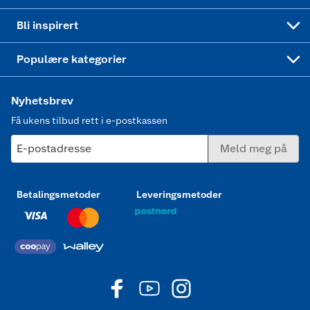
Mer inspirasjon
Symaskin
Bli inspirert
Joggesko dame
Populære kategorier
Nyhetsbrev
Få ukens tilbud rett i e-postkassen
E-postadresse
Meld meg på
Betalingsmetoder
Leveringsmetoder