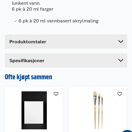
lunkent vann.
Leverandørens artikkelnummer
923078
6 pk à 20 ml farger
Forpakningsmål
6 pk à 20 ml vannbasert akrylmaling
Bruttovekt
0.182 kg
Høyde
2.5 cm
Produktomtaler
Lengde
17.7 cm
Bredde
10 cm
Dette produktet har ikke fått noen omtale ennå.
Spesifikasjoner
Hvis du kjøper produktet får du invitasjon til å gi
en omtale.
Ofte kjøpt sammen