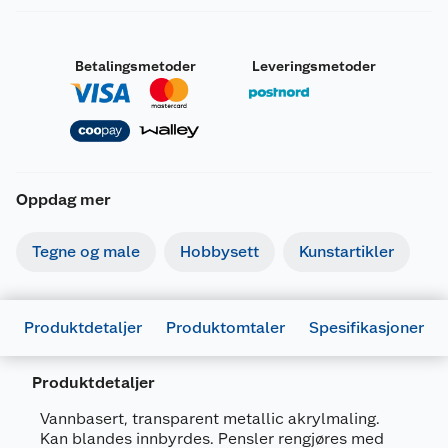
Betalingsmetoder
Leveringsmetoder
Oppdag mer
Tegne og male
Hobbysett
Kunstartikler
Produktdetaljer
Produktomtaler
Spesifikasjoner
Produktdetaljer
Generelt
Vannbasert, transparent metallic akrylmaling.
Artikkelnummer
5707167093160
Kan blandes innbyrdes. Pensler rengjøres med