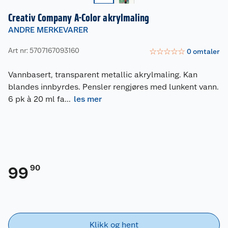
Creativ Company A-Color akrylmaling
ANDRE MERKEVARER
Art nr: 5707167093160
☆
☆
☆
☆
☆
0
omtaler
Vannbasert, transparent metallic akrylmaling. Kan
blandes innbyrdes. Pensler rengjøres med lunkent vann.
6 pk à 20 ml fa
...
les mer
90
99
Klikk og hent