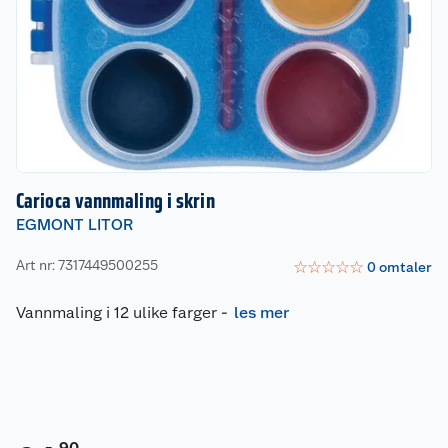
Carioca vannmaling i skrin
EGMONT LITOR
Art nr: 7317449500255
☆
☆
☆
☆
☆
0
omtaler
Vannmaling i 12 ulike farger
-
les mer
90