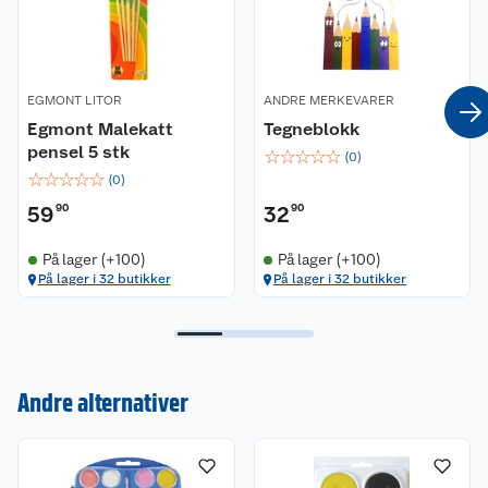
EGMONT LITOR
ANDRE MERKEVARER
Egmont Malekatt
Tegneblokk
pensel 5 stk
☆
☆
☆
☆
☆
(
0
)
☆
☆
☆
☆
☆
(
0
)
59
90
32
90
På lager (+100)
På lager (+100)
På lager i 32 butikker
På lager i 32 butikker
Kundeservice
Om oss
Kontakt oss
Andre alternativer
Nyheter
Angre- og returrett