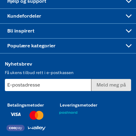
Hjelp og support
Min kake
Ukas 4 middagstilbud
Klær
Kundefordeler
Mer inspirasjon
Symaskin
Bli inspirert
Joggesko dame
Populære kategorier
Nyhetsbrev
Få ukens tilbud rett i e-postkassen
E-postadresse
Meld meg på
Betalingsmetoder
Leveringsmetoder