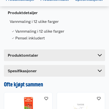
Generelt
Produktdetaljer
Artikkelnummer
7317449500255
Vannmaling i 12 ulike farger
Leverandørens artikkelnummer
950025
Vannmaling i 12 ulike farger
Forpakningsmål
Pensel inkludert
Bruttovekt
0.101 kg
Høyde
21.5 cm
Produktomtaler
Lengde
1.2 cm
Bredde
9.7 cm
Dette produktet har ikke fått noen omtale ennå.
Spesifikasjoner
Hvis du kjøper produktet får du invitasjon til å gi
en omtale.
Ofte kjøpt sammen