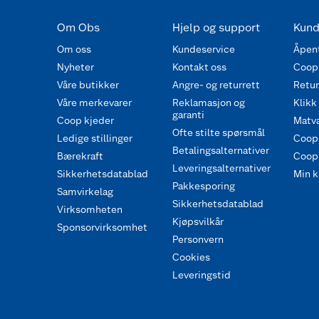
Om Obs
Hjelp og support
Kund
Om oss
Kundeservice
Åpent
Nyheter
Kontakt oss
Coop
Våre butikker
Angre- og returrett
Retur 
Våre merkevarer
Reklamasjon og
Klikk
garanti
Coop kjeder
Matva
Ofte stilte spørsmål
Ledige stillinger
Coop
Betalingsalternativer
Bærekraft
Coop 
Leveringsalternativer
Sikkerhetsdatablad
Min k
Pakkesporing
Samvirkelag
Sikkerhetsdatablad
Virksomheten
Kjøpsvilkår
Sponsorvirksomhet
Personvern
Cookies
Leveringstid