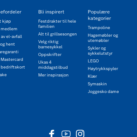
efordeler
Bli inspirert
Populære
kategorier
 kjøp
Festdrakter til hele
familien
Trampoline
 medlem
Alt til grillsesongen
Hagemøbler og
av el-avfall
utemøbler
Velg riktig
 og hent
barnesykkel
Sykler og
regaranti
sykkelutstyr
Oppskrifter
 Mastercard
LEGO
Ukas 4
bedriftskort
middagstilbud
Høytrykkspyler
ake
Mer inspirasjon
Klær
Symaskin
Joggesko dame