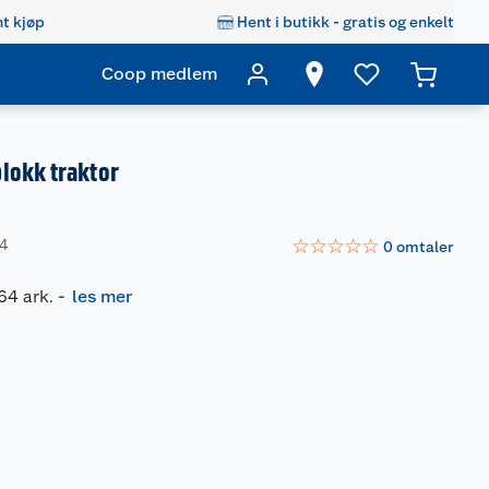
t kjøp
Hent i butikk - gratis og enkelt
Coop medlem
lokk traktor
☆
☆
☆
☆
☆
44
0
omtaler
64 ark.
-
les mer