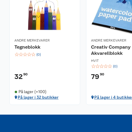
ANDRE MERKEVARER
ANDRE MERKEVARER
Tegneblokk
Creativ Company
Akvarellblokk
☆
☆
☆
☆
☆
(
0
)
HVIT
☆
☆
☆
☆
☆
(
0
)
90
90
32
79
På lager (+100)
På lager i 32 butikker
På lager i 4 butikke