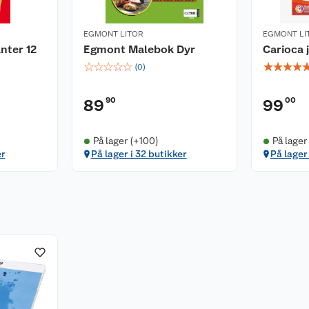
EGMONT LITOR
EGMONT LI
nter 12
Egmont Malebok Dyr
Carioca 
☆
☆
☆
☆
☆
☆
☆
☆
☆
(
0
)
90
00
89
99
På lager (+100)
På lager
er
På lager i 32 butikker
På lager