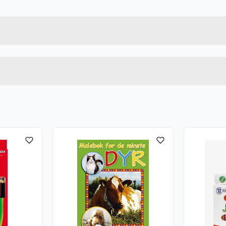
7031650311744
Bruttovekt
31174
Høyde
Lengde
u kjøper produktet får du invitasjon til å gi en omtale.
Bredde