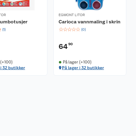
TOR
EGMONT LITOR
jumbotusjer
Carioca vannmaling i skrin
☆
☆
☆
☆
☆
☆
(
1
)
(
0
)
90
64
 (+100)
På lager (+100)
 i 32 butikker
På lager i 32 butikker