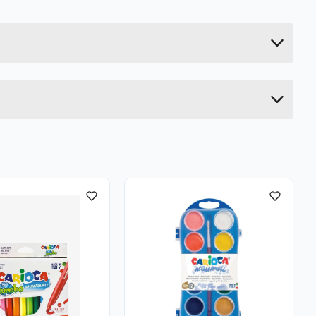
0.445 kg
28 cm
1.2 cm
21 cm