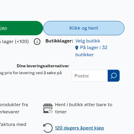
jøp
Klikk og hent
Butikklager:
Velg butikk
 lager (+100)
På lager i 32
butikker
Dine leveringsalternativer
og pris for levering ved å søke på
r
produkter fra
Hent i butikk etter bare to
erkevarer
timer
 faktura med
120 dagers åpent kjøp