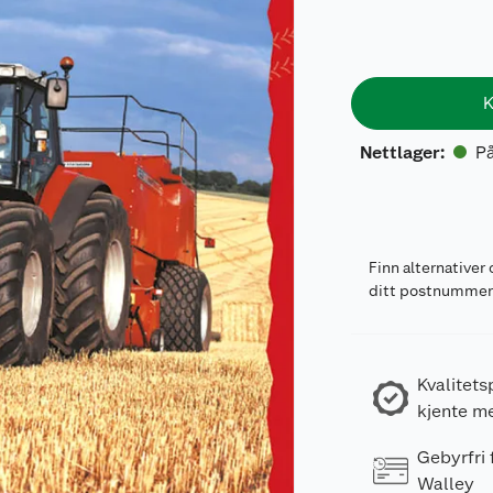
K
På
Nettlager
:
Finn alternativer 
ditt postnumme
Kvalitets
kjente m
Gebyrfri
Walley