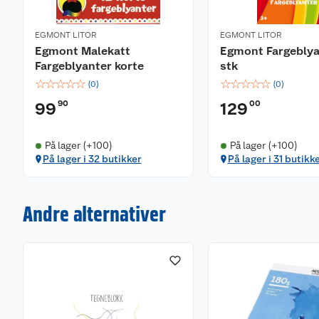
EGMONT LITOR
EGMONT LITOR
Egmont Malekatt
Egmont Fargeblya
Fargeblyanter korte
stk
☆
☆
☆
☆
☆
☆
☆
☆
☆
☆
(
0
)
(
0
)
90
00
99
129
På lager (+100)
På lager (+100)
På lager i 32 butikker
På lager i 31 butikk
Andre alternativer