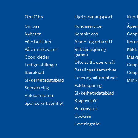
Om Obs
Hjelp og support
Kund
Om oss
Kundeservice
Åpent
Nyheter
Kontakt oss
Coop
Våre butikker
Angre- og returrett
Retur 
Våre merkevarer
Reklamasjon og
Klikk
garanti
Coop kjeder
Matva
Ofte stilte spørsmål
Ledige stillinger
Coop
Betalingsalternativer
Bærekraft
Coop 
Leveringsalternativer
Sikkerhetsdatablad
Min k
Pakkesporing
Samvirkelag
Sikkerhetsdatablad
Virksomheten
Kjøpsvilkår
Sponsorvirksomhet
Personvern
Cookies
Leveringstid