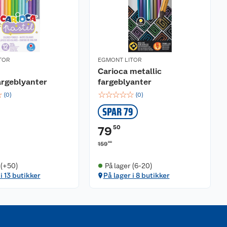
TOR
EGMONT LITOR
Carioca metallic
argeblyanter
fargeblyanter
☆
☆
☆
☆
☆
☆
(
0
)
(
0
)
SPAR 79
50
79
00
159
 (+50)
På lager (6-20)
i 13 butikker
På lager i 8 butikker