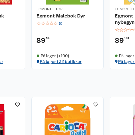
EGMONT LITOR
EGMONT LI
kk
Egmont Malebok Dyr
Egmont 
nybegyn
☆
☆
☆
☆
☆
(
0
)
☆
☆
☆
☆
90
90
89
89
På lager (+100)
På lager
er
På lager i 32 butikker
På lager