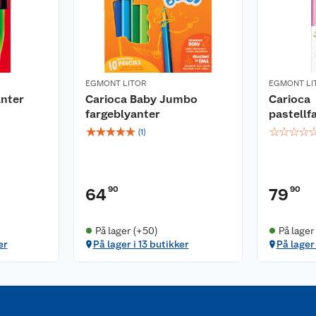
EGMONT LITOR
EGMONT LI
nter
Carioca Baby Jumbo
Carioca
fargeblyanter
pastellf
☆
☆
☆
☆
☆
☆
☆
☆
☆
(
1
)
90
90
64
79
På lager (+50)
På lager
er
På lager i 13 butikker
På lager 