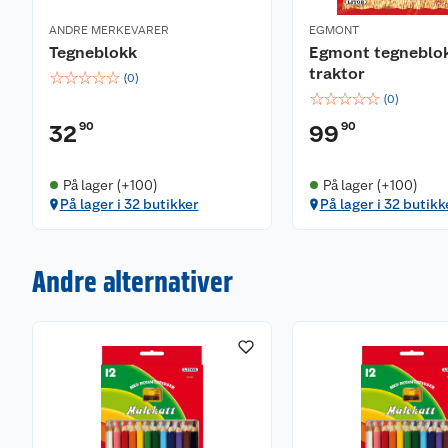
ANDRE MERKEVARER
EGMONT
Tegneblokk
Egmont tegneblo
traktor
☆
☆
☆
☆
☆
(
0
)
☆
☆
☆
☆
☆
(
0
)
90
90
32
99
På lager (+100)
På lager (+100)
På lager i 32 butikker
På lager i 32 butikk
Andre alternativer