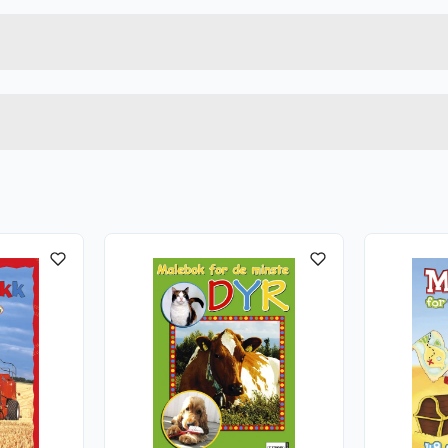
7031650332886
Bruttovekt
33288
Høyde
Lengde
u kjøper produktet får du invitasjon til å gi en omtale.
Bredde