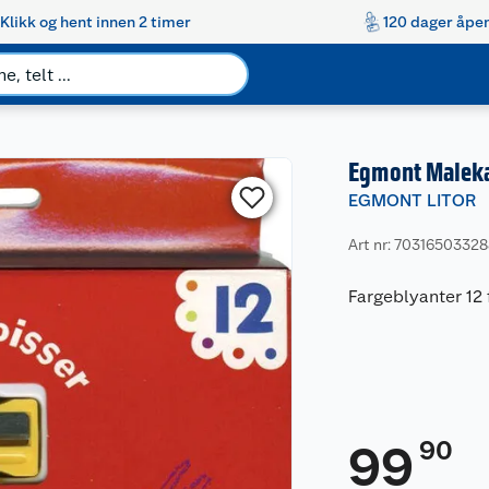
Klikk og hent innen 2 timer
120 dager åpen
Egmont Maleka
EGMONT LITOR
Art nr: 7031650332
Fargeblyanter 12 
90
99