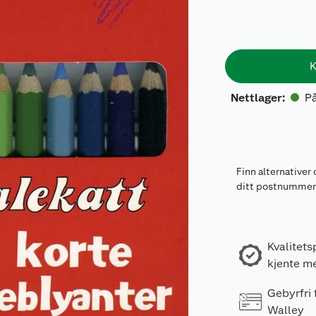
K
På
Nettlager
:
Finn alternativer 
ditt postnumme
Kvalitets
kjente m
Gebyrfri
Walley