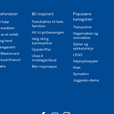
efordeler
Bli inspirert
Populære
kategorier
 kjøp
Festdrakter til hele
familien
Trampoline
 medlem
Alt til grillsesongen
Hagemøbler og
av el-avfall
utemøbler
Velg riktig
 og hent
barnesykkel
Sykler og
regaranti
sykkelutstyr
Oppskrifter
 Mastercard
LEGO
Ukas 4
bedriftskort
middagstilbud
Høytrykkspyler
ake
Mer inspirasjon
Klær
Symaskin
Joggesko dame