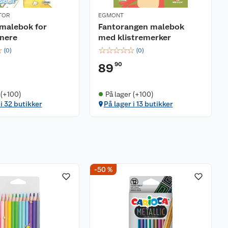
TOR
EGMONT
malebok for
Fantorangen malebok
nere
med klistremerker
☆
☆
☆
☆
☆
☆
(
0
)
(
0
)
90
89
 (+100)
På lager (+100)
 i 32 butikker
På lager i 13 butikker
-50 %