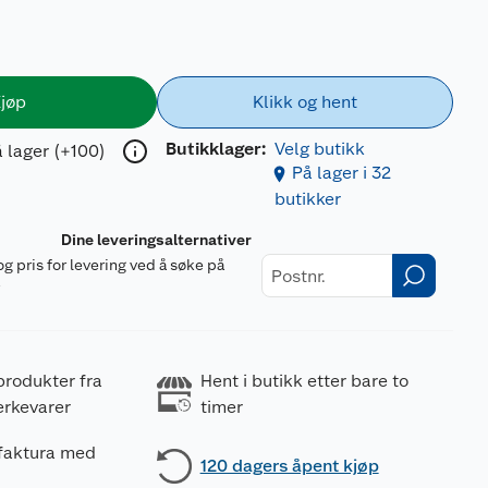
jøp
Klikk og hent
Butikklager:
Velg butikk
 lager (+100)
På lager i 32
butikker
Dine leveringsalternativer
og pris for levering ved å søke på
r
produkter fra
Hent i butikk etter bare to
erkevarer
timer
 faktura med
120 dagers åpent kjøp