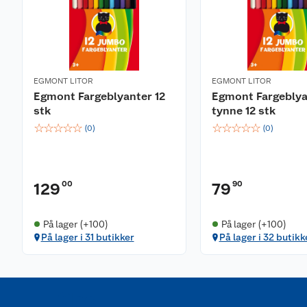
EGMONT LITOR
EGMONT LITOR
Egmont Fargeblyanter 12
Egmont Fargeblya
stk
tynne 12 stk
☆
☆
☆
☆
☆
☆
☆
☆
☆
☆
(
0
)
(
0
)
00
90
129
79
På lager (+100)
På lager (+100)
På lager i 31 butikker
På lager i 32 butikk