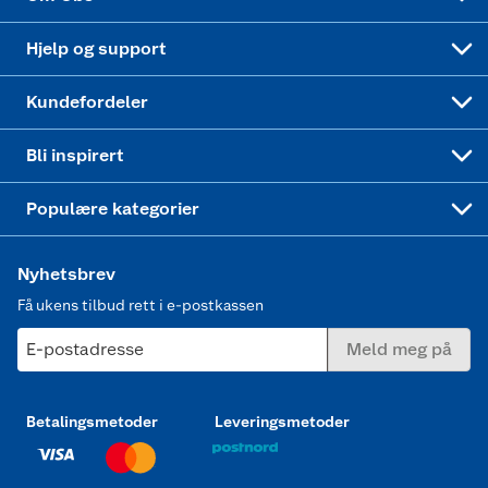
Leveringstid
Coop bedriftskort
Oppskrifter
Høytrykkspyler
Hjelp og support
Min kake
Ukas 4 middagstilbud
Klær
Kundefordeler
Mer inspirasjon
Symaskin
Bli inspirert
Joggesko dame
Populære kategorier
Nyhetsbrev
Få ukens tilbud rett i e-postkassen
E-postadresse
Meld meg på
Betalingsmetoder
Leveringsmetoder