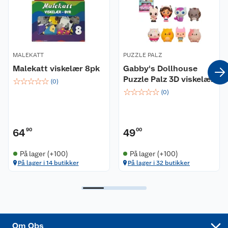
Våre butikker
Reklamasjon og garanti
Våre merkevarer
Ofte stilte spørsmål
MALEKATT
PUZZLE PALZ
Malekatt viskelær 8pk
Gabby's Dollhouse
Coop kjeder
Betalingsalternativer
Puzzle Palz 3D viskelær
☆
☆
☆
☆
☆
(
0
)
☆
☆
☆
☆
☆
(
0
)
Ledige stillinger
Leveringsalternativer
Åpent kjøp
Bærekraft
Pakkesporing
Coop medlem
64
90
49
00
Sikkerhetsdatablad
Sikkerhetsdatablad
Retur av el-avfall
Trampoline
På lager (+100)
På lager (+100)
På lager i 14 butikker
På lager i 32 butikker
Samvirkelag
Kjøpsvilkår
Klikk og hent
Festdrakter til hele familien
Hagemøbler og utemøbler
Virksomheten
Personvern
Matvaregaranti
Alt til grillsesongen
Sykler og sykkelutstyr
Sponsorvirksomhet
Cookies
Coop Mastercard
Velg riktig barnesykkel
LEGO
Om Obs