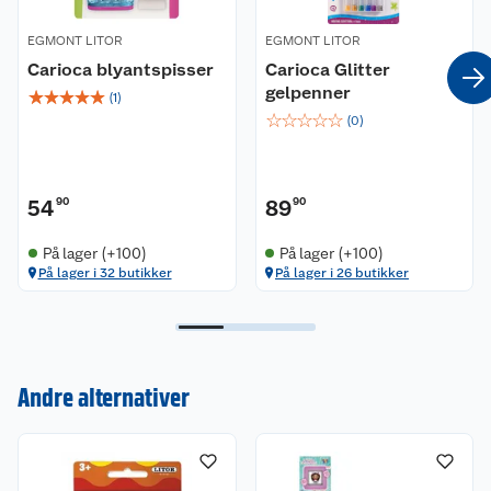
EGMONT LITOR
EGMONT LITOR
Carioca blyantspisser
Carioca Glitter
gelpenner
☆
☆
☆
☆
☆
(
1
)
☆
☆
☆
☆
☆
(
0
)
54
90
89
90
På lager (+100)
På lager (+100)
På lager i 32 butikker
På lager i 26 butikker
Kundeservice
Andre alternativer
Om oss
Kontakt oss
Nyheter
Angre- og returrett