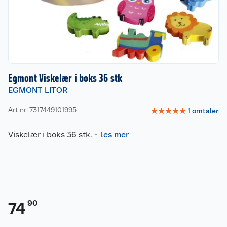
Egmont Viskelær i boks 36 stk
EGMONT LITOR
Art nr: 7317449101995
☆
☆
☆
☆
☆
1
omtaler
Viskelær i boks 36 stk.
-
les mer
90
74