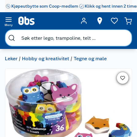
Kjøpeutbytte som Coop-medlem
Klikk og hent innen 2 time
Meny
Leker
Hobby og kreativitet
Tegne og male