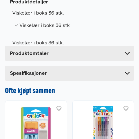
Produktdetaljer
Artikkelnummer
7317449101995
Viskelær i boks 36 stk.
Leverandørens artikkelnummer
910199
Viskelær i boks 36 stk
Forpakningsmål
Bruttovekt
0.2 kg
Viskelær i boks 36 stk.
Høyde
5 cm
Produktomtaler
Lengde
9 cm
Bredde
9 cm
Spesifikasjoner
Ofte kjøpt sammen