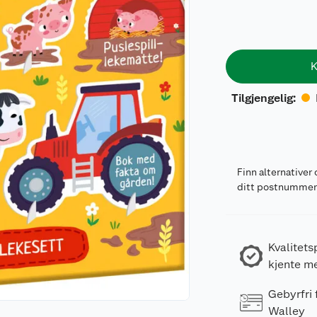
K
Tilgjengelig
:
Finn alternativer 
ditt postnumme
Kvalitets
kjente m
Gebyrfri
Walley