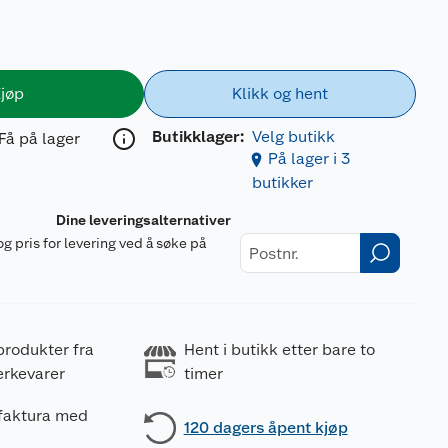
jøp
Klikk og hent
Butikklager:
Velg butikk
Få på lager
På lager i 3
butikker
Dine leveringsalternativer
og pris for levering ved å søke på
r
produkter fra
Hent i butikk etter bare to
erkevarer
timer
 faktura med
120 dagers åpent kjøp