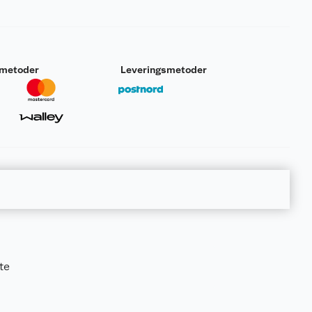
smetoder
Leveringsmetoder
te
0.3 kg