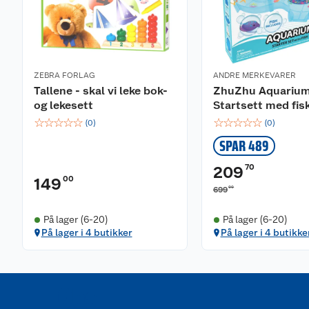
ZEBRA FORLAG
ANDRE MERKEVARER
Tallene - skal vi leke bok-
ZhuZhu Aquariu
og lekesett
Startsett med fis
☆
☆
☆
☆
☆
☆
☆
☆
☆
☆
(
0
)
(
0
)
SPAR 489
70
209
00
149
00
699
På lager (6-20)
På lager (6-20)
På lager i 4 butikker
På lager i 4 butikke