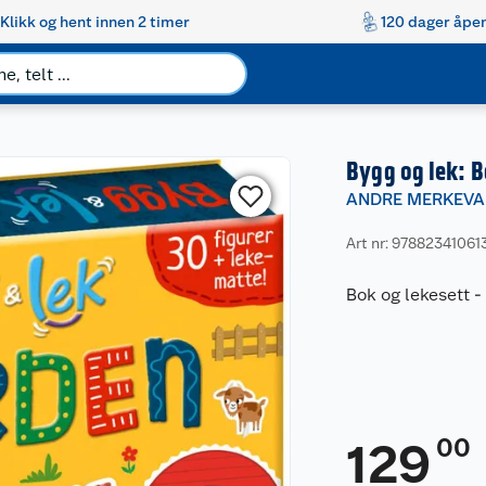
Klikk og hent innen 2 timer
120 dager åpen
Bygg og lek: 
ANDRE MERKEVA
Art nr: 97882341061
Bok og lekesett
00
129