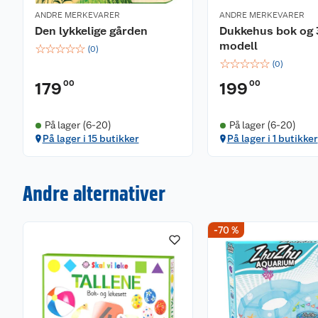
ANDRE MERKEVARER
ANDRE MERKEVARER
Den lykkelige gården
Dukkehus bok og 
modell
☆
☆
☆
☆
☆
(
0
)
☆
☆
☆
☆
☆
(
0
)
00
00
179
199
På lager (6-20)
På lager (6-20)
På lager i 15 butikker
På lager i 1 butikker
Andre alternativer
-70 %