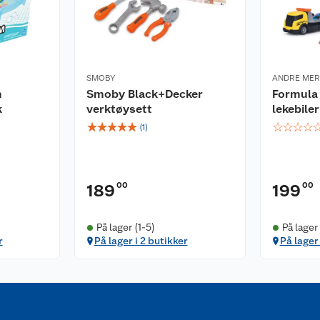
SMOBY
ANDRE ME
m
Smoby Black+Decker
Formula 
k
verktøysett
lekebiler
☆
☆
☆
☆
☆
☆
☆
☆
☆
(
1
)
00
00
189
199
På lager (1-5)
På lager
r
På lager i 2 butikker
På lager