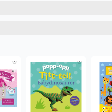
9788234106132
Høyde
Lengde
u kjøper produktet får du invitasjon til å gi en omtale.
Bredde