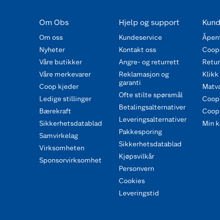
Om Obs
Hjelp og support
Kund
Om oss
Kundeservice
Åpent
Nyheter
Kontakt oss
Coop
Våre butikker
Angre- og returrett
Retur 
Våre merkevarer
Reklamasjon og
Klikk
garanti
Coop kjeder
Matva
Ofte stilte spørsmål
Ledige stillinger
Coop
Betalingsalternativer
Bærekraft
Coop 
Leveringsalternativer
Sikkerhetsdatablad
Min k
Pakkesporing
Samvirkelag
Sikkerhetsdatablad
Virksomheten
Kjøpsvilkår
Sponsorvirksomhet
Personvern
Cookies
Leveringstid