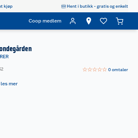
t kjøp
Hent i butikk - gratis og enkelt
Coop medlem
Bondegården
RER
☆
☆
☆
☆
☆
32
0
omtaler
-
les mer