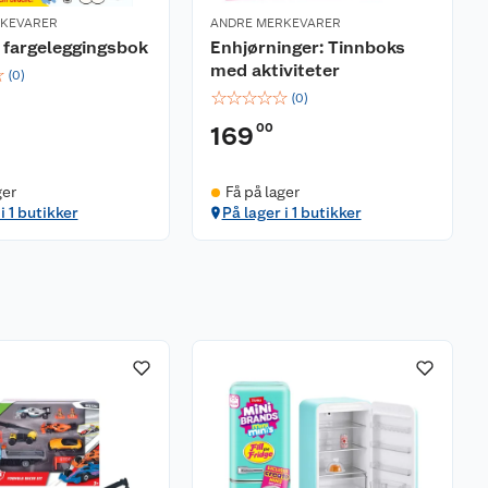
RKEVARER
ANDRE MERKEVARER
 fargeleggingsbok
Enhjørninger: Tinnboks
med aktiviteter
☆
(
0
)
☆
☆
☆
☆
☆
(
0
)
00
169
ger
Få på lager
i 1 butikker
På lager i 1 butikker