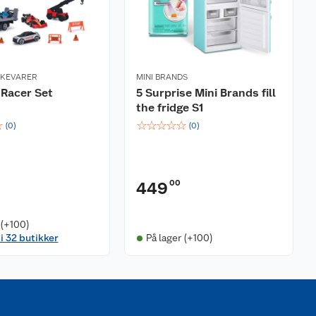
RKEVARER
MINI BRANDS
Racer Set
5 Surprise Mini Brands fill
the fridge S1
☆
☆
☆
☆
☆
☆
(
0
)
(
0
)
00
449
 (+100)
 i 32 butikker
På lager (+100)