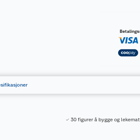
Betaling
sifikasjoner
30 figurer å bygge og lekemat
Forpakningsmål
9788234106132
Bruttovekt