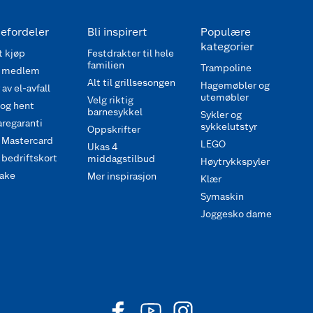
efordeler
Bli inspirert
Populære
kategorier
 kjøp
Festdrakter til hele
familien
Trampoline
 medlem
Alt til grillsesongen
Hagemøbler og
av el-avfall
utemøbler
Velg riktig
 og hent
barnesykkel
Sykler og
regaranti
sykkelutstyr
Oppskrifter
 Mastercard
LEGO
Ukas 4
bedriftskort
middagstilbud
Høytrykkspyler
ake
Mer inspirasjon
Klær
Symaskin
Joggesko dame