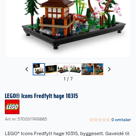
1
/
7
LEGO® Icons Fredfylt hage 10315
Art nr: 5702017416885
☆
☆
☆
☆
☆
0
omtaler
LEGO® Icons Fredfylt hage 10315, byggesett. Gaveidé til