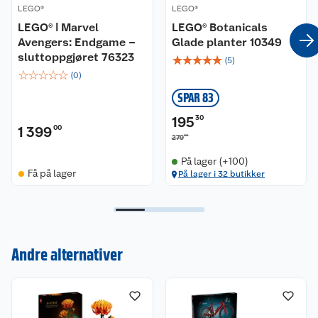
LEGO®
LEGO®
LEGO® ǀ Marvel
LEGO® Botanicals
Avengers: Endgame –
Glade planter 10349
sluttoppgjøret 76323
☆
☆
☆
☆
☆
(
5
)
☆
☆
☆
☆
☆
(
0
)
SPAR 83
195
30
1 399
00
00
279
På lager (+100)
Få på lager
På lager i 32 butikker
Kundeservice
Om oss
Kontakt oss
Andre alternativer
Nyheter
Angre- og returrett
Våre butikker
Reklamasjon og garanti