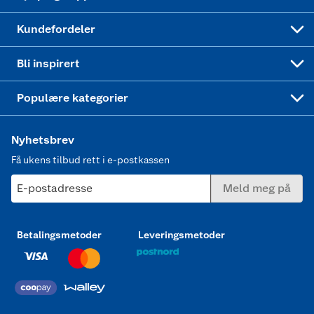
Min kake
Ukas 4 middagstilbud
Klær
Kundefordeler
Mer inspirasjon
Symaskin
Bli inspirert
Joggesko dame
Populære kategorier
Nyhetsbrev
Få ukens tilbud rett i e-postkassen
E-postadresse
Meld meg på
Betalingsmetoder
Leveringsmetoder