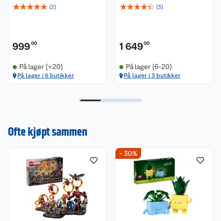
☆
☆
☆
☆
☆
☆
☆
☆
☆
☆
(
2
)
(
3
)
999
00
1 649
00
På lager (+20)
På lager (6-20)
På lager i 6 butikker
På lager i 3 butikker
Ofte kjøpt sammen
- 30%