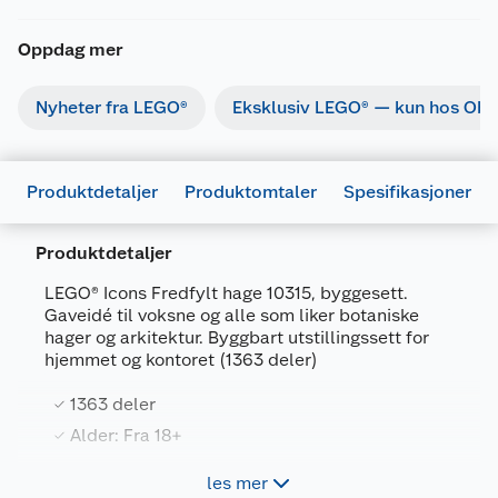
Oppdag mer
Nyheter fra LEGO®
Eksklusiv LEGO® — kun hos Obs
Produktdetaljer
Produktomtaler
Spesifikasjoner
Produktdetaljer
LEGO® Icons Fredfylt hage 10315, byggesett.
Gaveidé til voksne og alle som liker botaniske
hager og arkitektur. Byggbart utstillingssett for
Generelt
hjemmet og kontoret (1363 deler)
Artikkelnummer
5702017416885
1363 deler
Leverandørens artikkelnummer
10315
Alder: Fra 18+
Forpakningsmål
les mer
Byggesettet LEGO® Icons Fredfylt hage (10315)
Bruttovekt
1.54 kg