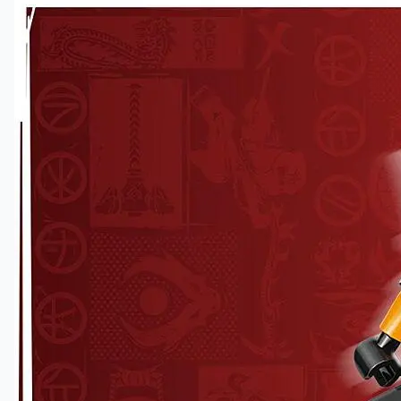
Skyt på motstanderen
NINJAGO® bil med 2 knottskyttere og 6 knotter å skyte
med.