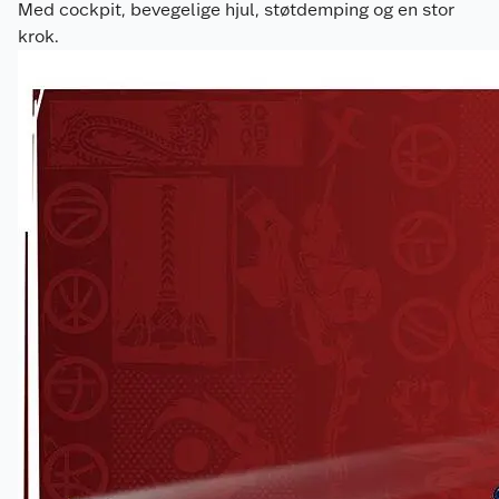
LEGO® bil full av funksjoner
Med cockpit, bevegelige hjul, støtdemping og en stor
krok.