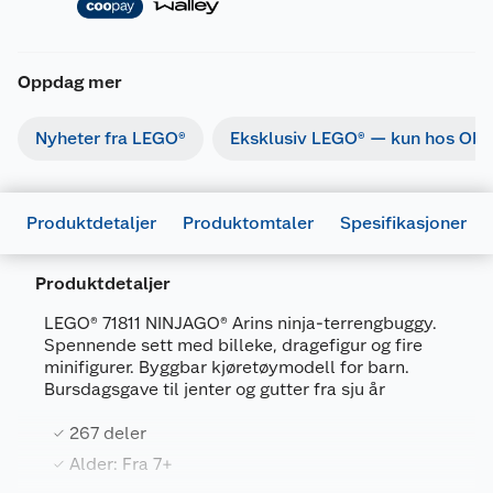
Oppdag mer
Nyheter fra LEGO®
Eksklusiv LEGO® — kun hos Obs
Produktdetaljer
Produktomtaler
Spesifikasjoner
Produktdetaljer
LEGO® 71811 NINJAGO® Arins ninja-terrengbuggy.
Spennende sett med billeke, dragefigur og fire
minifigurer. Byggbar kjøretøymodell for barn.
Generelt
Bursdagsgave til jenter og gutter fra sju år
Artikkelnummer
5702017584553
267 deler
Leverandørens artikkelnummer
71811
Alder: Fra 7+