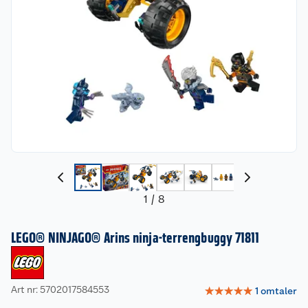
1
/
8
LEGO® NINJAGO® Arins ninja-terrengbuggy 71811
Art nr: 5702017584553
☆
☆
☆
☆
☆
1
omtaler