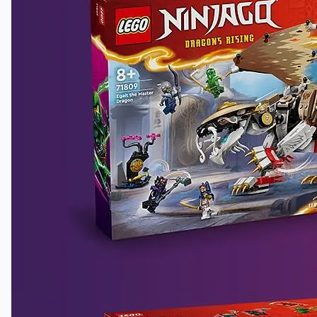
Opplev en digital byggeverden
Byggere kan zoome og rotere sett i 3D samt spore
framdriften sin i den gøyale og intuitive LEGO® Builder
appen.