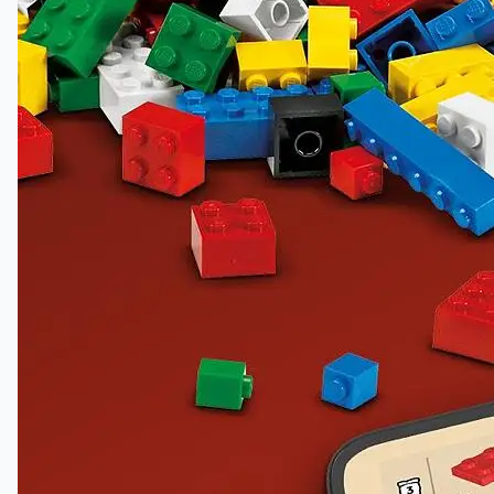
Fire LEGO NINJAGO® minifigurer
Klatrerne Cole, Arin og Cinder og en ulvemaske-
klokriger.