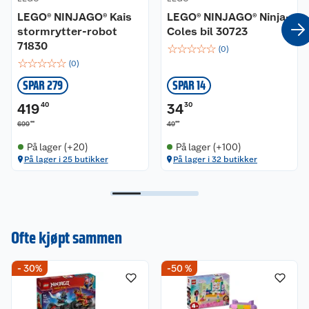
separat) for å lage enda større ninja-eventyr.
I samme serie
- 40 %
- 30%
LEGO®
LEGO®
LEGO® NINJAGO® Kais
LEGO® NINJAGO® Ninja-
stormrytter-robot
Coles bil 30723
71830
☆
☆
☆
☆
☆
(
0
)
☆
☆
☆
☆
☆
(
0
)
SPAR 279
SPAR 14
419
40
34
30
00
00
699
49
På lager (+20)
På lager (+100)