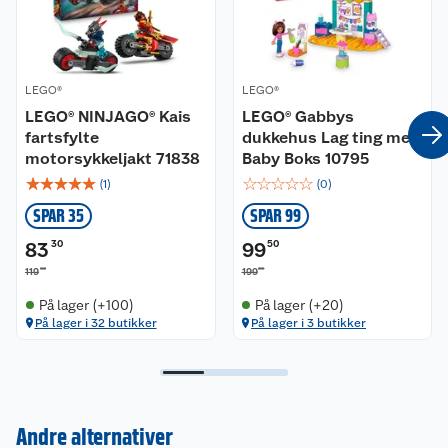
På lager i 25 butikker
På lager i 32 butikker
Ofte kjøpt sammen
- 30%
-50 %
LEGO®
LEGO®
LEGO® NINJAGO® Kais
LEGO® Gabbys
fartsfylte
dukkehus Lag ting med
motorsykkeljakt 71838
Baby Boks 10795
☆
☆
☆
☆
☆
☆
☆
☆
☆
☆
(
1
)
(
0
)