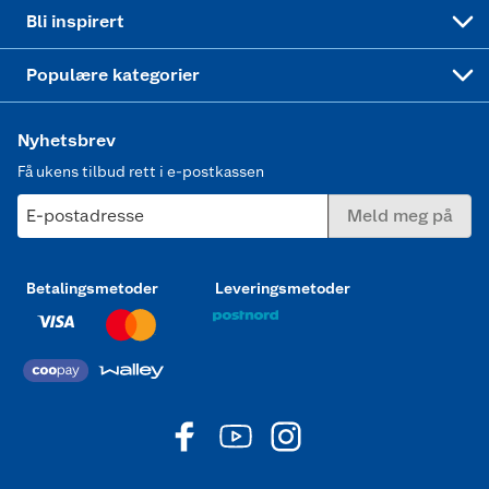
Mer inspirasjon
Symaskin
Bli inspirert
Joggesko dame
Populære kategorier
Nyhetsbrev
Få ukens tilbud rett i e-postkassen
E-postadresse
Meld meg på
Betalingsmetoder
Leveringsmetoder