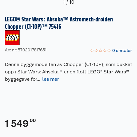
1
/
10
LEGO® Star Wars: Ahsoka™ Astromech-droiden
Chopper (C1-10P)™ 75416
Art nr: 5702017817651
☆
☆
☆
☆
☆
0
omtaler
Denne byggemodellen av Chopper (C1-10P), som dukket
opp i Star Wars: Ahsoka™, er en flott LEGO® Star Wars™
byggegave for
...
les mer
00
1 549