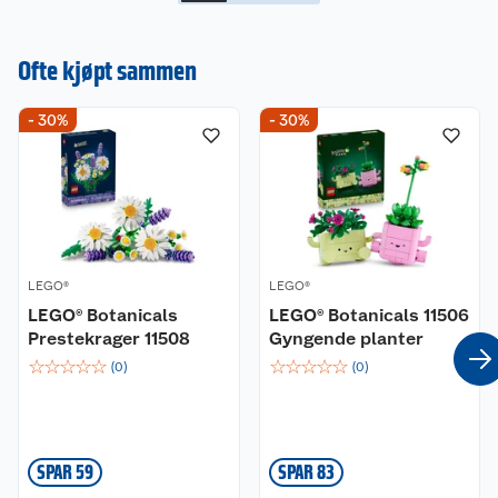
Ofte kjøpt sammen
- 30%
- 30%
LEGO®
LEGO®
LEGO® Botanicals
LEGO® Botanicals 11506
Prestekrager 11508
Gyngende planter
☆
☆
☆
☆
☆
☆
☆
☆
☆
☆
(
0
)
(
0
)
SPAR 59
SPAR 83