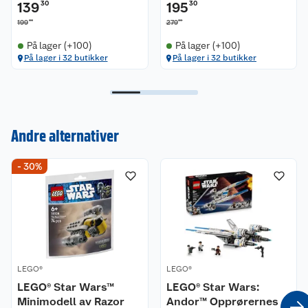
139
30
195
30
00
00
199
279
På lager (+100)
På lager (+100)
På lager i 32 butikker
På lager i 32 butikker
Andre alternativer
Kundeservice
- 30%
Om oss
Kontakt oss
Nyheter
Angre- og returrett
Våre butikker
Reklamasjon og garanti
LEGO®
LEGO®
LEGO® Star Wars™
LEGO® Star Wars:
Våre merkevarer
Ofte stilte spørsmål
Minimodell av Razor
Andor™ Opprørernes