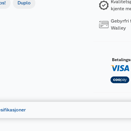
Kvalitets
bs!
Duplo
kjente m
Gebyrfri
Walley
Betaling
sifikasjoner