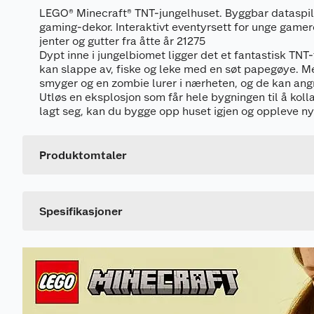
LEGO® Minecraft® TNT-jungelhuset. Byggbar dataspil
gaming-dekor. Interaktivt eventyrsett for unge gamer
jenter og gutter fra åtte år 21275
Dypt inne i jungelbiomet ligger det et fantastisk TNT
kan slappe av, fiske og leke med en søt papegøye. M
smyger og en zombie lurer i nærheten, og de kan angr
Utløs en eksplosjon som får hele bygningen til å koll
Generelt
lagt seg, kan du bygge opp huset igjen og oppleve ny
Artikkelnummer
Leverandørens artikkelnummer
Produktomtaler
Dette produktet har ikke fått noen omtale ennå. Hvis d
Spesifikasjoner