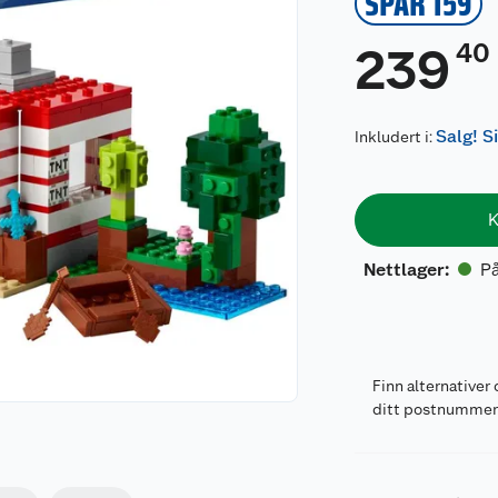
SPAR 159
40
239
Salg! S
Inkludert i:
K
På
Nettlager
:
Finn alternativer 
ditt postnumme