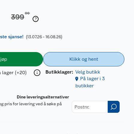
00
399
iste sjanse!
(13.07.26 - 16.08.26)
jøp
Klikk og hent
Butikklager:
Velg butikk
 lager (+20)
På lager i 3
butikker
Dine leveringsalternativer
og pris for levering ved å søke på
r