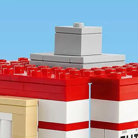
t hus formet som spillets ikoniske TNT-element.