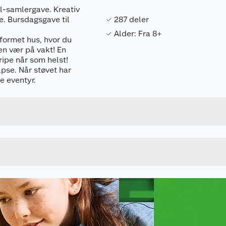
l-samlergave. Kreativ
e. Bursdagsgave til
287 deler
Alder: Fra 8+
-formet hus, hvor du
en vær på vakt! En
ipe når som helst!
apse. Når støvet har
Forpakningsmål
e eventyr.
5702017815497
Bruttovekt
21275
Høyde
Lengde
u kjøper produktet får du invitasjon til å gi en omtale.
Bredde