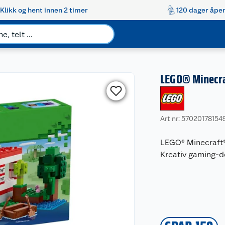
Klikk og hent innen 2 timer
120 dager åpen
LEGO® Minecra
Art nr: 57020178154
LEGO® Minecraft®
Kreativ gaming-de