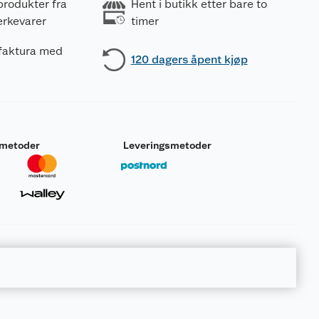
produkter fra
Hent i butikk etter bare to
erkevarer
timer
 faktura med
120 dagers åpent kjøp
smetoder
Leveringsmetoder