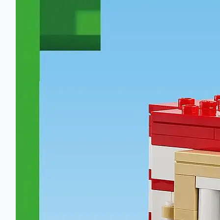
Eksplosive eventyr i jungelen
Minecraft®-spillere gjenskaper jungelbiomet og bygger e