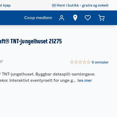
t kjøp
Hent i butikk - gratis og enkelt
Coop medlem
ft® TNT-jungelhuset 21275
☆
☆
☆
☆
☆
97
0
omtaler
 TNT-jungelhuset. Byggbar dataspill-samlergave.
kor. Interaktivt eventyrsett for unge g
...
les mer