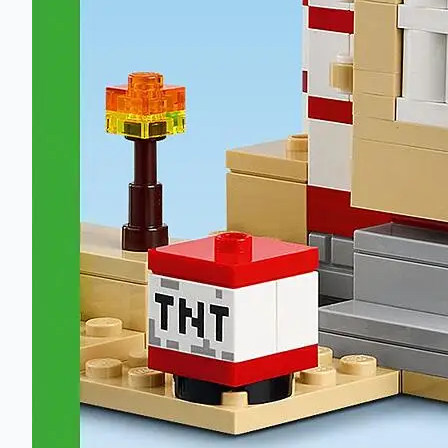
Barn bygger en spennende verden
Gamere kaster seg rett inn i bygge- og lekemoro med ikon
LEGO® Minecraft® TNT-jungelhuset