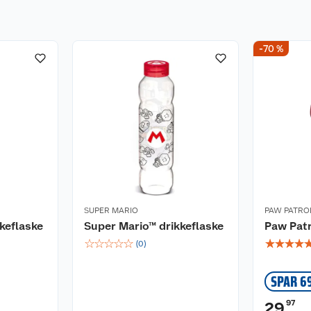
-70 %
SUPER MARIO
PAW PATRO
keflaske
Super Mario™ drikkeflaske
Paw Patr
☆
☆
☆
☆
☆
☆
☆
☆
☆
(
0
)
SPAR 6
97
29