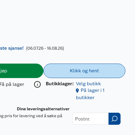
iste sjanse!
(06.07.26 - 16.08.26)
jøp
Klikk og hent
Butikklager:
Velg butikk
Få på lager
På lager i 1
butikker
Dine leveringsalternativer
og pris for levering ved å søke på
r