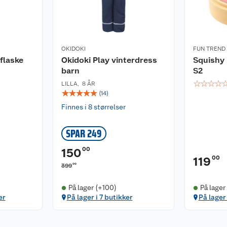
OKIDOKI
FUN TREND
flaske
Okidoki Play vinterdress
Squishy
barn
S2
☆
☆
☆
☆
LILLA
,
8 ÅR
☆
☆
☆
☆
☆
(
14
)
Finnes i 8 størrelser
SPAR 249
00
150
00
119
00
399
På lager (+100)
På lager
er
På lager i 7 butikker
På lager 