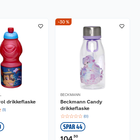
-30 %
L
BECKMANN
ol drikkeflaske
Beckmann Candy
drikkeflaske
☆
(
1
)
☆
☆
☆
☆
☆
(
0
)
9
SPAR 44
30
104