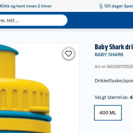
Klikk og hent innen 2 timer
120 dager åpen
Baby Shark dr
BABY SHARK
Art nr: 84124971352
Drikkeflaske/spor
Valgt størrelse
:
4
400 ML