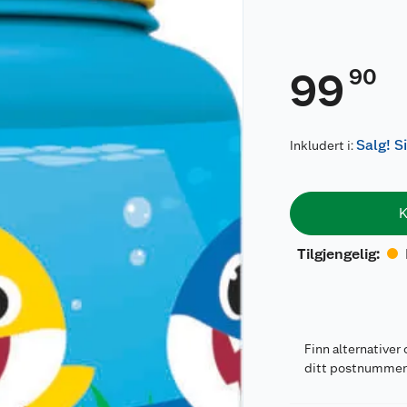
90
99
Salg! S
Inkludert i:
K
Tilgjengelig
:
Finn alternativer 
ditt postnumme