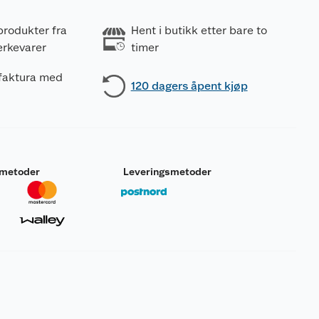
produkter fra
Hent i butikk etter bare to
erkevarer
timer
 faktura med
120 dagers åpent kjøp
smetoder
Leveringsmetoder