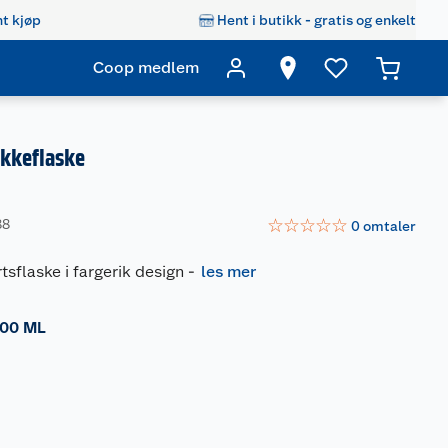
t kjøp
Hent i butikk - gratis og enkelt
Coop medlem
ikkeflaske
☆
☆
☆
☆
☆
88
0
omtaler
tsflaske i fargerik design
-
les mer
00 ML