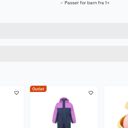
Passer for barn fra 1+
Forpakningsmål
8412497135288
Bruttovekt
13528
Høyde
400 ML
Lengde
u kjøper produktet får du invitasjon til å gi en omtale.
Bredde
Outlet