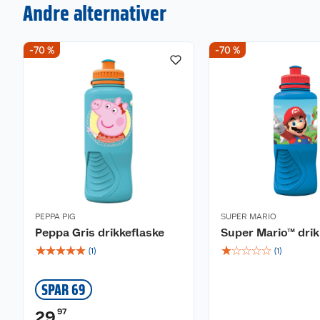
Andre alternativer
-70 %
-70 %
PEPPA PIG
SUPER MARIO
Peppa Gris drikkeflaske
Super Mario™ drik
☆
☆
☆
☆
☆
☆
☆
☆
☆
☆
(
1
)
(
1
)
SPAR 69
97
29