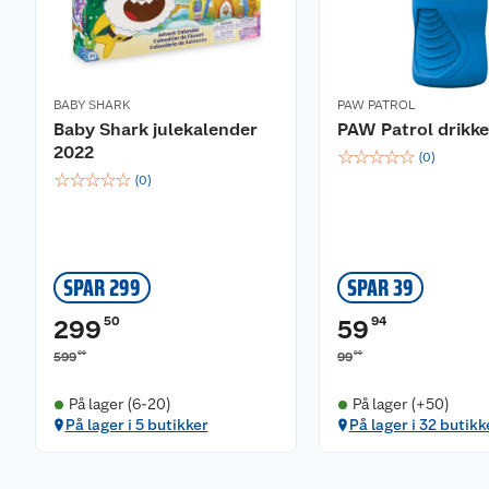
BABY SHARK
PAW PATROL
Baby Shark julekalender
PAW Patrol drikke
2022
☆
☆
☆
☆
☆
(
0
)
☆
☆
☆
☆
☆
(
0
)
SPAR 299
SPAR 39
50
94
299
59
00
90
599
99
På lager (6-20)
På lager (+50)
På lager i 5 butikker
På lager i 32 butikk