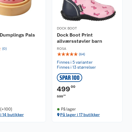
DOCK BOOT
 Dumplings Pals
Dock Boot Print
allværsstøvler barn
☆
(
0
)
ROSA
☆
☆
☆
☆
☆
(
64
)
Finnes i 5 varianter
Finnes i 13 størrelser
SPAR 100
00
499
00
599
 (+100)
På lager
i 14 butikker
På lager i 17 butikker