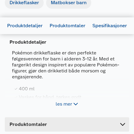
Drikkeflasker
Matbokser barn
Produktdetaljer
Produktomtaler
Spesifikasjoner
Produktdetaljer
Pokémon drikkeflaske er den perfekte
følgesvennen for barn i alderen 3-12 år. Med et
Generelt
fargerikt design inspirert av populære Pokémon-
Artikkelnummer
8412497080281
figurer, gjør den drikketid både morsom og
engasjerende.
Leverandørens artikkelnummer
08028
Størrelse
400 ML
400 ml
Vaskes for hånd, tørkes godt
Forpakningsmål
les mer
Passer for barn 3-12 år
Bruttovekt
0.094 kg
Høyde
19 cm
Flasken er ideell for bruk hjemme, på skolen eller
Produktomtaler
på tur, og passer perfekt inn i enhver liten
Lengde
6 cm