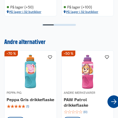
På lager (+50)
På lager (+100)
På lager i 32 butikker
På lager i 32 butikker
Kundeservice
Andre alternativer
Om oss
Kontakt oss
-70 %
-50 %
Nyheter
Angre- og returrett
Våre butikker
Reklamasjon og garanti
Våre merkevarer
Ofte stilte spørsmål
PEPPA PIG
ANDRE MERKEVARER
Peppa Gris drikkeflaske
PAW Patrol
Coop kjeder
Betalingsalternativer
drikkeflaske
☆
☆
☆
☆
☆
(
1
)
☆
☆
☆
☆
☆
(
0
)
Ledige stillinger
Leveringsalternativer
Åpent kjøp