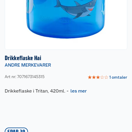
Drikkeflaske Hai
ANDRE MERKEVARER
Art nr: 7071673145315
☆
☆
☆
☆
☆
1
omtaler
Drikkeflaske i Tritan, 420ml.
-
les mer
SPAR 39