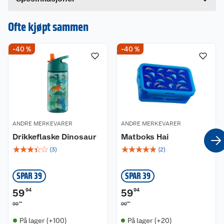
Ofte kjøpt sammen
-40 %
-40 %
ANDRE MERKEVARER
ANDRE MERKEVARER
Drikkeflaske Dinosaur
Matboks Hai
☆
☆
☆
☆
☆
☆
☆
☆
☆
☆
(
3
)
(
2
)
SPAR 39
SPAR 39
59
94
59
94
90
90
99
99
På lager (+100)
På lager (+20)