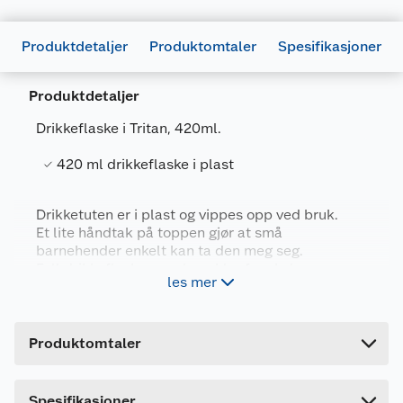
Produktdetaljer
Produktomtaler
Spesifikasjoner
Produktdetaljer
Drikkeflaske i Tritan, 420ml.
420 ml drikkeflaske i plast
Generelt
Artikkelnummer
7071673145315
Drikketuten er i plast og vippes opp ved bruk.
Et lite håndtak på toppen gjør at små
Leverandørens artikkelnummer
8014531
barnehender enkelt kan ta den meg seg.
Forpakningsmål
Fyll drikkeflasken og du er klar for skole,
les mer
barnehage eller tur!
Bruttovekt
0.08 kg
Vaskes for hånd, tørkes godt.
Høyde
17.5 cm
Produktomtaler
Lengde
6.5 cm
Bredde
6.5 cm
Spesifikasjoner