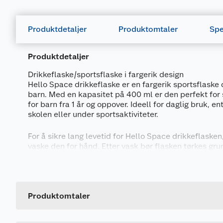
Produktdetaljer
Produktomtaler
Spe
Produktdetaljer
Drikkeflaske/sportsflaske i fargerik design
Hello Space drikkeflaske er en fargerik sportsflaske 
barn. Med en kapasitet på 400 ml er den perfekt for
for barn fra 1 år og oppover. Ideell for daglig bruk, 
skolen eller under sportsaktiviteter.
For å sikre lang levetid for Hello Space drikkeflasken
vaske den for hånd. Etter vask bør flasken tørkes gru
eventuell oppbygging av bakterier. Flasken er designe
Generelt
barn, med en størrelse som er lett å gripe og drikke f
Artikkelnummer
Leverandørens artikkelnummer
Produktomtaler