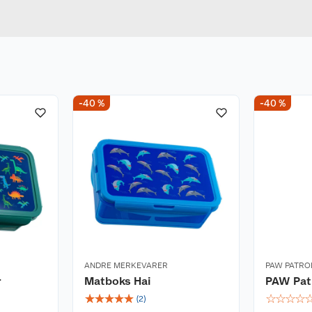
u kjøper produktet får du invitasjon til å gi en omtale.
Bredde
-40 %
-40 %
ANDRE MERKEVARER
PAW PATRO
r
Matboks Hai
PAW Patr
☆
☆
☆
☆
☆
☆
☆
☆
☆
(
2
)