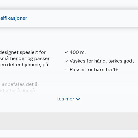
sifikasjoner
designet spesielt for
400 ml
 små hender og passer
Vaskes for hånd, tørkes godt
enten det er hjemme, på
Passer for barn fra 1+
, anbefales det å
ndig for å unngå
t for enkel bruk av
les mer
Forpakningsmål
ra.
7071673147739
Bruttovekt
8014773
Høyde
Lengde