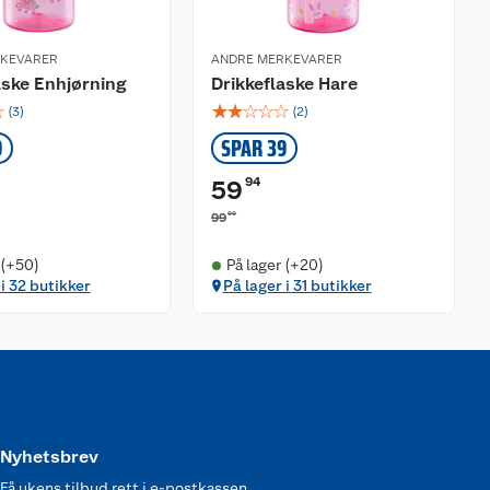
RKEVARER
ANDRE MERKEVARER
aske Enhjørning
Drikkeflaske Hare
☆
☆
☆
☆
☆
☆
(
3
)
(
2
)
9
SPAR 39
94
59
90
99
 (+50)
På lager (+20)
 i 32 butikker
På lager i 31 butikker
Nyhetsbrev
Få ukens tilbud rett i e-postkassen