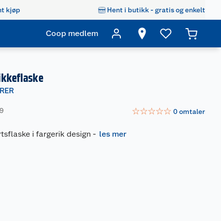
t kjøp
Hent i butikk - gratis og enkelt
Coop medlem
ikkeflaske
RER
☆
☆
☆
☆
☆
39
0
omtaler
tsflaske i fargerik design
-
les mer