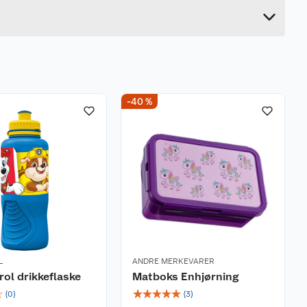
6.3 cm
-40 %
L
ANDRE MERKEVARER
ol drikkeflaske
Matboks Enhjørning
☆
☆
☆
☆
☆
☆
(
0
)
(
3
)