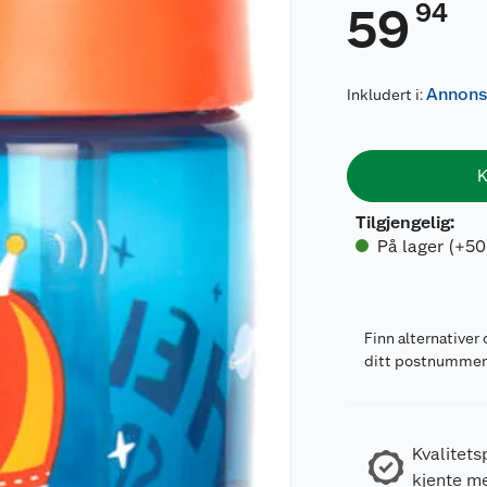
94
59
Annons
Inkludert i:
K
Tilgjengelig
:
På lager (+50
Finn alternativer 
ditt postnumme
Kvalitets
kjente m