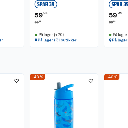
SPAR 39
SPAR 3
94
94
59
59
90
90
99
99
På lager (+20)
På lager
er
På lager i 31 butikker
På lager
-40 %
-40 %