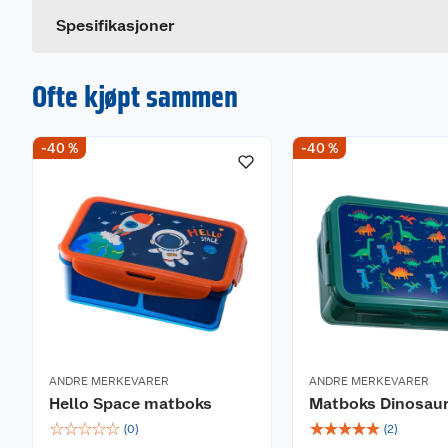
Dette produktet har ikke fått noen omtale ennå. Hvis d
Spesifikasjoner
Ofte kjøpt sammen
-40 %
-40 %
ANDRE MERKEVARER
ANDRE MERKEVARER
Hello Space matboks
Matboks Dinosau
☆
☆
☆
☆
☆
☆
☆
☆
☆
☆
(
0
)
(
2
)