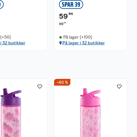
9
SPAR 39
94
59
90
99
 (+50)
På lager (+100)
 i 32 butikker
På lager i 32 butikker
-40 %