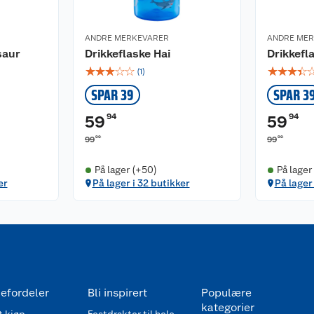
ANDRE MERKEVARER
ANDRE ME
saur
Drikkeflaske Hai
Drikkefl
☆
☆
☆
☆
☆
☆
☆
☆
☆
(
1
)
SPAR 39
SPAR 3
94
94
59
59
90
90
99
99
På lager (+50)
På lager
er
På lager i 32 butikker
På lager
efordeler
Bli inspirert
Populære
kategorier