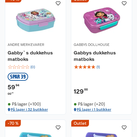
ANDRE MERKEVARER
GABBYS DOLLHOUSE
Gabby`s dukkehus
Gabbys dukkehus
matboks
matboks
☆
☆
☆
☆
☆
☆
☆
☆
☆
☆
(
0
)
(
1
)
SPAR 39
59
94
129
00
90
99
På lager (+100)
På lager (+20)
På lager i 32 butikker
På lager i 1 butikker
Kundeservice
-70 %
Outlet
Om oss
Kontakt oss