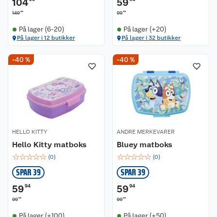
104
59
00
90
149
99
På lager (6-20)
På lager (+20)
På lager i 12 butikker
På lager i 32 butikker
-40 %
-40 %
HELLO KITTY
ANDRE MERKEVARER
Hello Kitty matboks
Bluey matboks
☆
☆
☆
☆
☆
☆
☆
☆
☆
☆
(
0
)
(
0
)
SPAR 39
SPAR 39
59
94
59
94
90
90
99
99
På lager (+100)
På lager (+50)