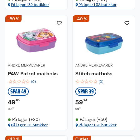
På lager i 32 butikker
På lager i 32 butikker
-50 %
-40 %
ANDRE MERKEVARER
ANDRE MERKEVARER
PAW Patrol matboks
Stitch matboks
☆
☆
☆
☆
☆
☆
☆
☆
☆
☆
(
0
)
(
0
)
SPAR 49
SPAR 39
49
95
59
94
90
90
99
99
På lager (+20)
På lager (+50)
På lager i 11 butikker
På lager i 32 butikker
-40 %
Outlet