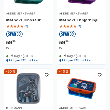
ANDRE MERKEVARER
ANDRE MERKEVARER
Matboks Dinosaur
Matboks Enhjørning
☆
☆
☆
☆
☆
☆
☆
☆
☆
☆
(
2
)
(
3
)
SPAR 39
SPAR 39
59
94
59
94
90
90
99
99
På lager (+100)
På lager (+100)
På lager i 32 butikker
På lager i 32 butikker
-30 %
-40 %
BECKMANN
ANDRE MERKEVARER