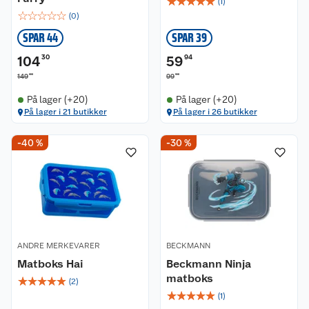
☆
☆
☆
☆
☆
(
1
)
☆
☆
☆
☆
☆
(
0
)
SPAR 44
SPAR 39
104
30
59
94
00
90
149
99
På lager (+20)
På lager (+20)
På lager i 21 butikker
På lager i 26 butikker
-40 %
-30 %
ANDRE MERKEVARER
BECKMANN
Matboks Hai
Beckmann Ninja
matboks
☆
☆
☆
☆
☆
(
2
)
☆
☆
☆
☆
☆
(
1
)