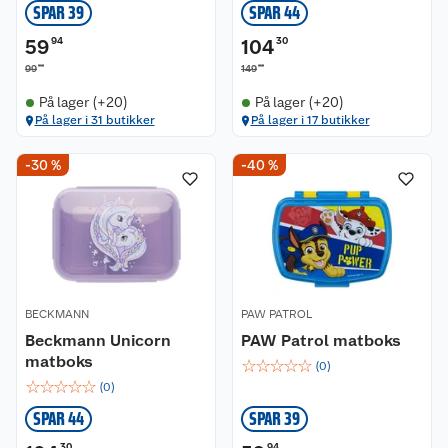
SPAR 39
SPAR 44
59
94
104
30
90
00
99
149
På lager (+20)
På lager (+20)
På lager i 31 butikker
På lager i 17 butikker
-30 %
-40 %
BECKMANN
PAW PATROL
Beckmann Unicorn
PAW Patrol matboks
matboks
☆
☆
☆
☆
☆
(
0
)
☆
☆
☆
☆
☆
(
0
)
SPAR 44
SPAR 39
30
94