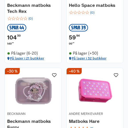
Beckmann matboks
Hello Space matboks
Tech Rex
☆
☆
☆
☆
☆
(
0
)
☆
☆
☆
☆
☆
(
0
)
SPAR 44
SPAR 39
104
30
59
94
00
90
149
99
På lager (6-20)
På lager (+50)
På lager i 21 butikker
På lager i 32 butikker
-30 %
-40 %
BECKMANN
ANDRE MERKEVARER
Beckmann matboks
Matboks Hare
Furry