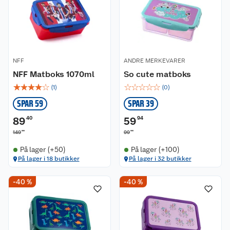
NFF
ANDRE MERKEVARER
NFF Matboks 1070ml
So cute matboks
☆
☆
☆
☆
☆
☆
☆
☆
☆
☆
(
1
)
(
0
)
SPAR 59
SPAR 39
89
40
59
94
00
90
149
99
På lager (+50)
På lager (+100)
På lager i 18 butikker
På lager i 32 butikker
-40 %
-40 %