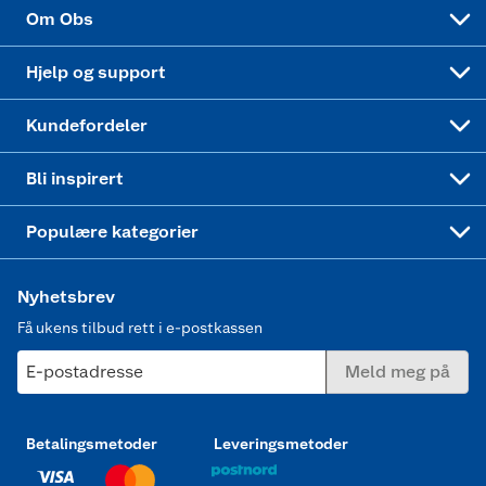
Sponsorvirksomhet
Cookies
Coop Mastercard
Velg riktig barnesykkel
LEGO
Om Obs
Leveringstid
Coop bedriftskort
Oppskrifter
Høytrykkspyler
Hjelp og support
Min kake
Ukas 4 middagstilbud
Klær
Kundefordeler
Mer inspirasjon
Symaskin
Bli inspirert
Joggesko dame
Populære kategorier
Nyhetsbrev
Få ukens tilbud rett i e-postkassen
E-postadresse
Meld meg på
Betalingsmetoder
Leveringsmetoder