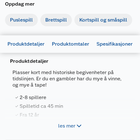
Oppdag mer
Puslespill
Brettspill
Kortspill og småspill
Produktdetaljer
Produktomtaler
Spesifikasjoner
Produktdetaljer
Plasser kort med historiske begivenheter på
tidslinjen. Er du en gambler har du mye å vinne,
og mye å tape!
Generelt
2-8 spillere
Artikkelnummer
7031656101738
Spilletid ca 45 min
Leverandørens artikkelnummer
610173
Fra 12 år
Forpakningsmål
les mer
Bruttovekt
0.83 kg
Plasser kort med historiske begivenheter på
tidslinjen. Er du en gambler har du mye å vinne,