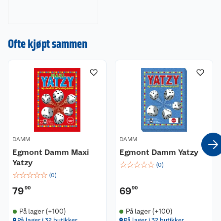
ikke utkonkurrere
av digital
underholdning.
Ofte kjøpt sammen
Nyheter og fakta
om brettspill.
DAMM
DAMM
Egmont Damm Maxi
Egmont Damm Yatzy
Yatzy
☆
☆
☆
☆
☆
(
0
)
☆
☆
☆
☆
☆
(
0
)
79
90
69
90
På lager (+100)
På lager (+100)
På lager i 32 butikker
På lager i 32 butikker