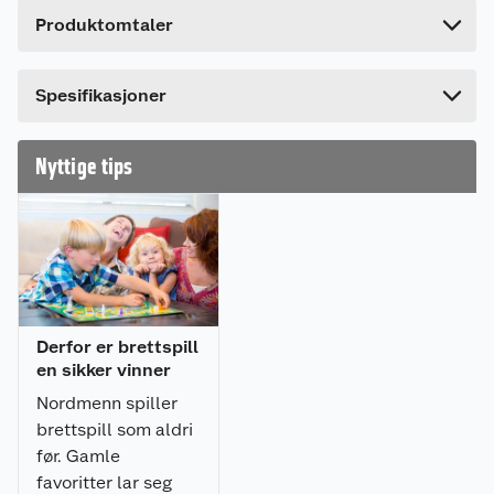
Høyde
24 cm
og mye å tape! 2-8 spillere, 45 min, fra 12 år.
Produktomtaler
Lengde
6.2 cm
Bredde
24 cm
Spesifikasjoner
Nyttige tips
Derfor er brettspill
en sikker vinner
Nordmenn spiller
brettspill som aldri
før. Gamle
favoritter lar seg