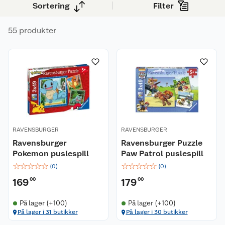
alene eller sammen med andre.
Sortering
Filter
55 produkter
RAVENSBURGER
RAVENSBURGER
Ravensburger
Ravensburger Puzzle
Pokemon puslespill
Paw Patrol puslespill
☆
☆
☆
☆
☆
☆
☆
☆
☆
☆
(
0
)
(
0
)
169
00
179
00
På lager (+100)
På lager (+100)
På lager i 31 butikker
På lager i 30 butikker