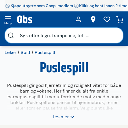
Kjøpeutbytte som Coop-medlem
Klikk og hent innen 2 time
Meny
Leker
Spill
Puslespill
Puslespill
Puslespill gir god hjernetrim og rolig aktivitet for både
barn og voksne. Her finner du alt fra enkle
barnepuslespill til mer utfordrende motiv med mange
brikker. Puslespillene passer til hjemmebruk, ferier
eller som en pause fra skjerm. Velg blant ulike
størrelser, tema og vanskelighetsgrader – både
les mer
klassiske motiver, kjente figurer og naturbilder.
Produktene passer til både lek, læring og kvalitetstid