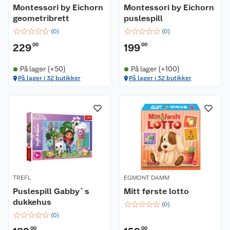
Montessori by Eichorn
Montessori by Eichorn
geometribrett
puslespill
☆
☆
☆
☆
☆
☆
☆
☆
☆
☆
(
0
)
(
0
)
229
00
199
00
På lager (+50)
På lager (+100)
På lager i 32 butikker
På lager i 32 butikker
TREFL
EGMONT DAMM
Puslespill Gabby`s
Mitt første lotto
dukkehus
☆
☆
☆
☆
☆
(
0
)
☆
☆
☆
☆
☆
(
0
)
00
00