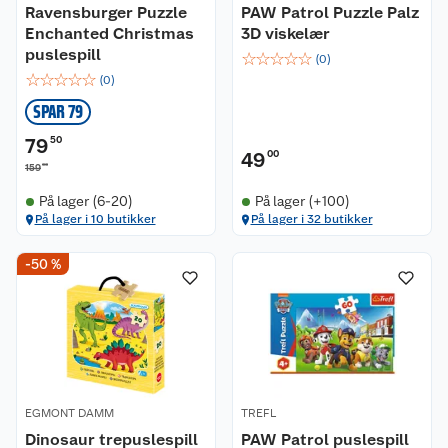
Ravensburger Puzzle
PAW Patrol Puzzle Palz
Enchanted Christmas
3D viskelær
puslespill
☆
☆
☆
☆
☆
(
0
)
☆
☆
☆
☆
☆
(
0
)
SPAR 79
79
50
49
00
00
159
På lager (6-20)
På lager (+100)
På lager i 10 butikker
På lager i 32 butikker
Kundeservice
-50 %
Om oss
Kontakt oss
Nyheter
Angre- og returrett
Våre butikker
Reklamasjon og garanti
EGMONT DAMM
TREFL
Våre merkevarer
Ofte stilte spørsmål
Dinosaur trepuslespill
PAW Patrol puslespill