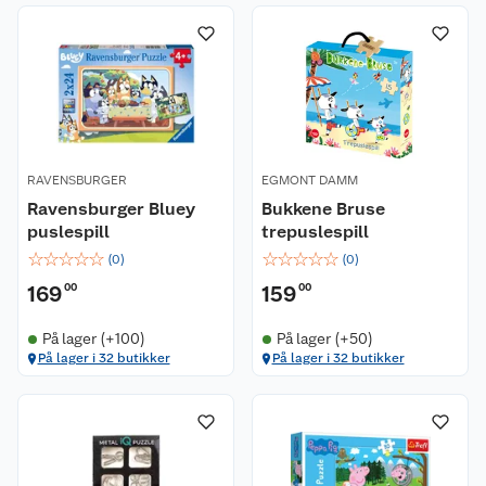
RAVENSBURGER
EGMONT DAMM
Ravensburger Bluey
Bukkene Bruse
puslespill
trepuslespill
☆
☆
☆
☆
☆
☆
☆
☆
☆
☆
(
0
)
(
0
)
169
00
159
00
På lager (+100)
På lager (+50)
På lager i 32 butikker
På lager i 32 butikker