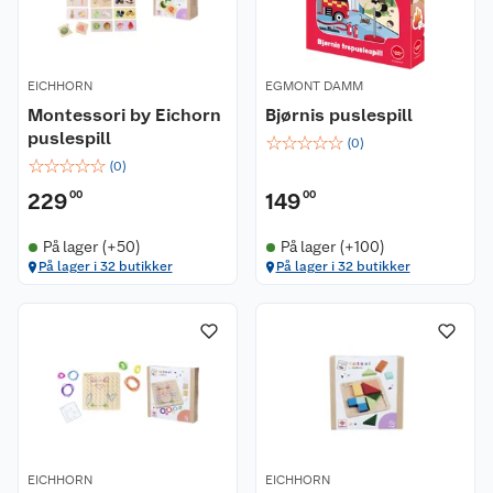
EICHHORN
EGMONT DAMM
Montessori by Eichorn
Bjørnis puslespill
puslespill
☆
☆
☆
☆
☆
(
0
)
☆
☆
☆
☆
☆
(
0
)
229
00
149
00
På lager (+50)
På lager (+100)
På lager i 32 butikker
På lager i 32 butikker
EICHHORN
EICHHORN