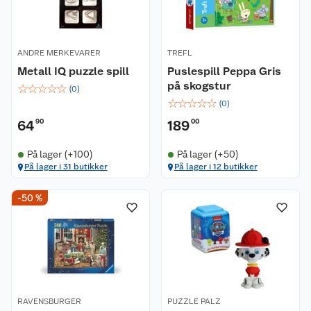
ANDRE MERKEVARER
TREFL
Metall IQ puzzle spill
Puslespill Peppa Gris
på skogstur
☆
☆
☆
☆
☆
(
0
)
☆
☆
☆
☆
☆
(
0
)
64
90
189
00
På lager (+100)
På lager (+50)
På lager i 31 butikker
På lager i 12 butikker
-50 %
RAVENSBURGER
PUZZLE PALZ