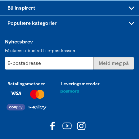
Mer inspirasjon
Symaskin
Bli inspirert
Joggesko dame
Populære kategorier
Nyhetsbrev
Få ukens tilbud rett i e-postkassen
E-postadresse
Meld meg på
Betalingsmetoder
Leveringsmetoder