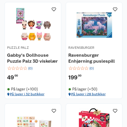
PUZZLE PALZ
RAVENSBURGER
Gabby's Dollhouse
Ravensburger
Puzzle Palz 3D viskelær
Enhjørning puslespill
☆
☆
☆
☆
☆
☆
☆
☆
☆
☆
(
0
)
(
0
)
49
00
199
00
På lager (+100)
På lager (+50)
På lager i 32 butikker
På lager i 28 butikker