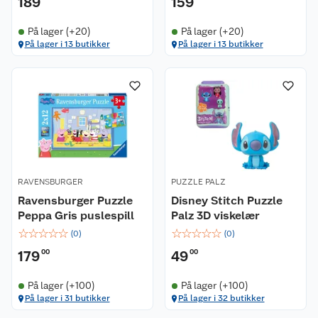
189
159
På lager (+20)
På lager (+20)
På lager i 13 butikker
På lager i 13 butikker
RAVENSBURGER
PUZZLE PALZ
Ravensburger Puzzle
Disney Stitch Puzzle
Peppa Gris puslespill
Palz 3D viskelær
☆
☆
☆
☆
☆
☆
☆
☆
☆
☆
(
0
)
(
0
)
179
00
49
00
På lager (+100)
På lager (+100)
På lager i 31 butikker
På lager i 32 butikker