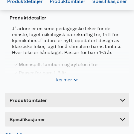
Produktdetaljer
Produktomtaler
Spesifikasjoner
Produktdetaljer
J`adore er en serie pedagogiske leker for de
minste, laget i økologisk bærekraftig tre, fritt for
kjemikalier. J`adore er nytt, oppdatert design av
Generelt
klassiske leker, lagd for å stimulere barns fantasi.
Hver leke er håndlaget. Passer for barn 1-3 år.
Artikkelnummer
6943478029590
Leverandørens artikkelnummer
832484
Munnspill, tamburin og xylofon i tre
Passer for barn 1-3 år
Forpakningsmål
les mer
Bruttovekt
0.5 kg
Høyde
25.5 cm
Produktomtaler
Lengde
34 cm
Bredde
9 cm
Dette produktet har ikke fått noen omtale ennå.
Spesifikasjoner
Hvis du kjøper produktet får du invitasjon til å gi
en omtale.