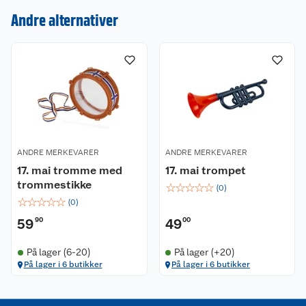
Nyheter
Angre- og returrett
Andre alternativer
Våre butikker
Reklamasjon og garanti
Våre merkevarer
Ofte stilte spørsmål
Coop kjeder
Betalingsalternativer
Ledige stillinger
Leveringsalternativer
Åpent kjøp
ANDRE MERKEVARER
ANDRE MERKEVARER
17. mai tromme med
17. mai trompet
Bærekraft
Pakkesporing
Coop medlem
trommestikke
☆
☆
☆
☆
☆
(
0
)
☆
☆
☆
☆
☆
(
0
)
Sikkerhetsdatablad
Sikkerhetsdatablad
Retur av el-avfall
Trampoline
59
90
49
00
Samvirkelag
Kjøpsvilkår
Klikk og hent
Festdrakter til hele familien
Hagemøbler og utemøbler
På lager (6-20)
På lager (+20)
På lager i 6 butikker
På lager i 6 butikker
Virksomheten
Personvern
Matvaregaranti
Alt til grillsesongen
Sykler og sykkelutstyr
Sponsorvirksomhet
Cookies