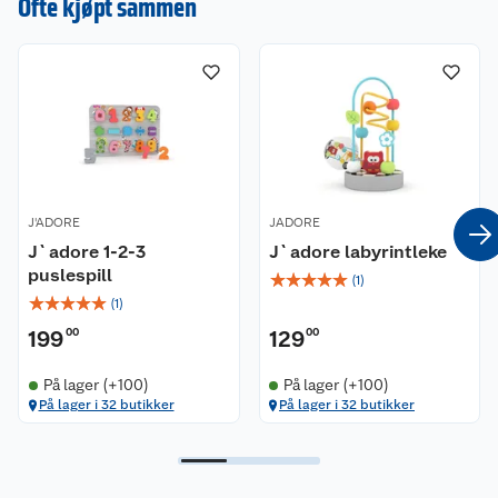
Ofte kjøpt sammen
J'ADORE
JADORE
J`adore 1-2-3
J`adore labyrintleke
puslespill
☆
☆
☆
☆
☆
(
1
)
☆
☆
☆
☆
☆
(
1
)
199
00
129
00
På lager (+100)
På lager (+100)
På lager i 32 butikker
På lager i 32 butikker
Kundeservice
Om oss
Kontakt oss