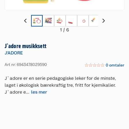
1
/
6
J`adore musikksett
J'ADORE
Art nr: 6943478029590
☆
☆
☆
☆
☆
0
omtaler
J`adore er en serie pedagogiske leker for de minste,
laget i økologisk bærekraftig tre, fritt for kjemikalier.
J`adore e
...
les mer