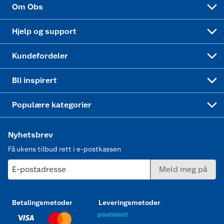
Coop Mastercard
Velg riktig barnesykkel
LEGO
Om Obs
Leveringstid
Coop bedriftskort
Oppskrifter
Høytrykkspyler
Hjelp og support
Min kake
Ukas 4 middagstilbud
Klær
Kundefordeler
Mer inspirasjon
Symaskin
Bli inspirert
Joggesko dame
Populære kategorier
Nyhetsbrev
Få ukens tilbud rett i e-postkassen
E-postadresse
Meld meg på
Betalingsmetoder
Leveringsmetoder